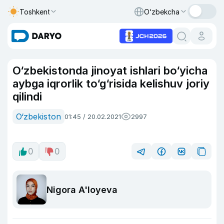
Toshkent
O‘zbekcha
O‘zbekistonda jinoyat ishlari bo‘yicha
aybga iqrorlik to‘g‘risida kelishuv joriy
qilindi
O‘zbekiston
01:45 / 20.02.2021
2997
0
0
Nigora A'loyeva