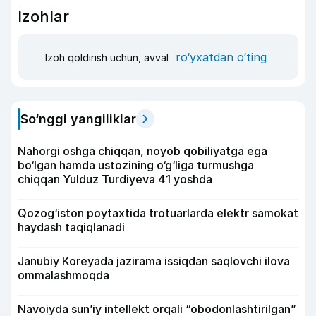
Izohlar
ro‘yxatdan o‘ting
Izoh qoldirish uchun, avval
So‘nggi yangiliklar
Nahorgi oshga chiqqan, noyob qobiliyatga ega
bo‘lgan hamda ustozining o‘g‘liga turmushga
chiqqan Yulduz Turdiyeva 41 yoshda
Qozog‘iston poytaxtida trotuarlarda elektr samokat
haydash taqiqlanadi
Janubiy Koreyada jazirama issiqdan saqlovchi ilova
ommalashmoqda
Navoiyda sun’iy intellekt orqali “obodonlashtirilgan”