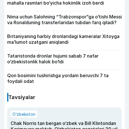
mahalla rasmlari bo‘yicha hokimlik izoh berdi
Nima uchun Salohning “Trabzonspor”ga o‘tishi Messi
va Ronalduning transferlaridan tubdan farq qiladi?
Britaniyaning harbiy dronlaridagi kameralar Xitoyga
ma’lumot uzatgani aniqlandi
Tataristonda dronlar hujumi sabab 7 nafar
o‘zbekistonlik halok bo‘ldi
Qon bosimini tushirishga yordam beruvchi 7 ta
foydali odat
Tavsiyalar
O‘zbekiston
Chak Norris tan bergan o‘zbek va Bill Klintondan