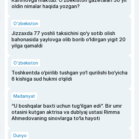
Karimovga maktub. O‘zbekiston gazetalari 30 yil
oldin nimalar haqida yozgan?
O‘zbekiston
Jizzaxda 77 yoshli taksichini qo‘y sotib olish
bahonasida yaylovga olib borib o‘ldirgan yigit 20
yilga qamaldi
O‘zbekiston
Toshkentda o‘pirilib tushgan yo‘l qurilishi bo‘yicha
6 kishiga sud hukmi o‘qildi
Madaniyat
“U boshqalar baxti uchun tug‘ilgan edi”. Bir umr
otasini kutgan aktrisa va dublyaj ustasi Rimma
Ahmedovaning sinovlarga to‘la hayoti
Dunyo