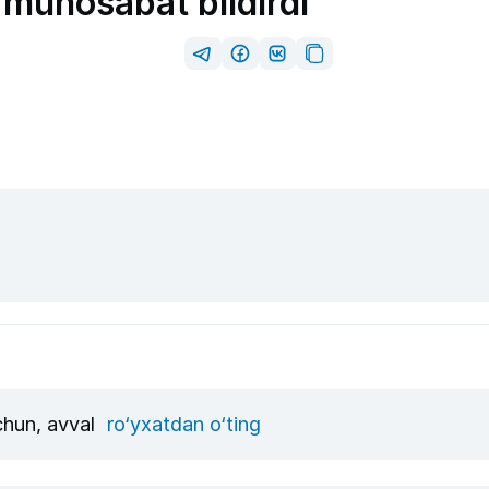
a munosabat bildirdi
uchun, avval
ro‘yxatdan o‘ting