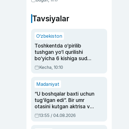
Tavsiyalar
O‘zbekiston
Toshkentda o‘pirilib
tushgan yo‘l qurilishi
bo‘yicha 6 kishiga sud
hukmi o‘qildi
Kecha, 10:10
Madaniyat
“U boshqalar baxti uchun
tug‘ilgan edi”. Bir umr
otasini kutgan aktrisa va
dublyaj ustasi Rimma
13:55 / 04.08.2026
Ahmedovaning
sinovlarga to‘la hayoti