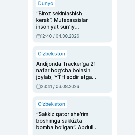
Dunyo
“Biroz sekinlashish
kerak”. Mutaxassislar
insoniyat sun’iy
intellektni boshqara
12:40 / 04.08.2026
olmay qolishidan xavotir
bildirdi
O‘zbekiston
Andijonda Tracker’ga 21
nafar bog‘cha bolasini
joylab, YTH sodir etgan
ayolga sud hukmi o‘qildi
23:41 / 03.08.2026
O‘zbekiston
“Sakkiz qator she’rim
boshimga sakkizta
bomba bo‘lgan”. Abdulla
Oripovni siyosiy