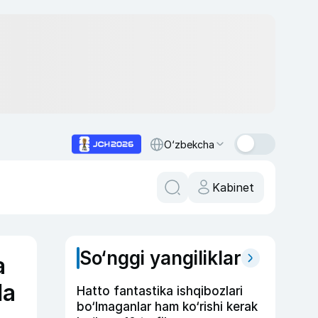
O‘zbekcha
Kabinet
So‘nggi yangiliklar
a
da
Hatto fantastika ishqibozlari
bo‘lmaganlar ham ko‘rishi kerak