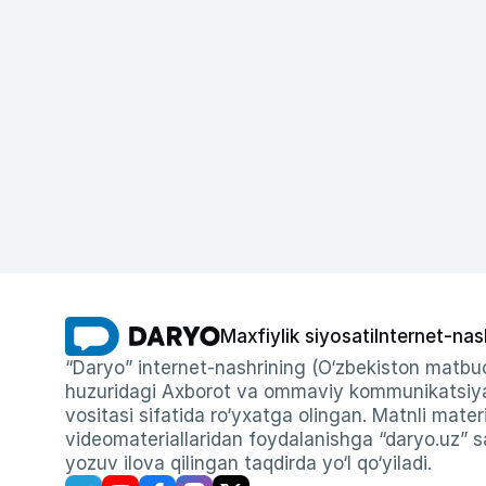
Maxfiylik siyosati
Internet-nas
“Daryo” internet-nashrining (O‘zbekiston matbuo
huzuridagi Axborot va ommaviy kommunikatsiyal
vositasi sifatida ro‘yxatga olingan. Matnli materi
videomateriallaridan foydalanishga “daryo.uz” sa
yozuv ilova qilingan taqdirda yo‘l qo‘yiladi.