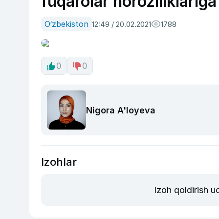
fuqarolar noroziliklarig
O‘zbekiston
12:49 / 20.02.2021
1788
0
0
Nigora A'loyeva
Izohlar
Izoh qoldirish 