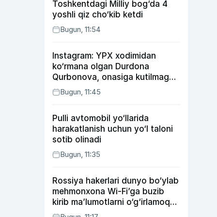
Toshkentdagi Milliy bog‘da 4
yoshli qiz cho‘kib ketdi
Bugun, 11:54
Instagram: YPX xodimidan
ko‘rmana olgan Durdona
Qurbonova, onasiga kutilmagan
sovg‘a tayyorlagan Umid vines,
Bugun, 11:45
xonanda Rayhon nimadan xafa?
Pulli avtomobil yo‘llarida
harakatlanish uchun yo‘l taloni
sotib olinadi
Bugun, 11:35
Rossiya hakerlari dunyo bo‘ylab
mehmonxona Wi-Fi’ga buzib
kirib ma’lumotlarni o‘g‘irlamoqda
— Microsoft
Bugun, 11:17