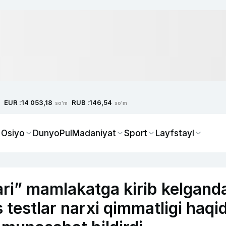
EUR :
RUB :
14 053,18
146,54
so'm
so'm
 Osiyo
Dunyo
Pul
Madaniyat
Sport
Layfstayl
lari” mamlakatga kirib kelgand
 testlar narxi qimmatligi haqi