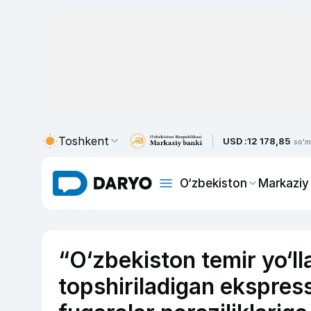
Toshkent
USD :
12 178,85
so'm
O‘zbekiston
Markaziy
“O‘zbekiston temir yo‘l
topshiriladigan ekspress