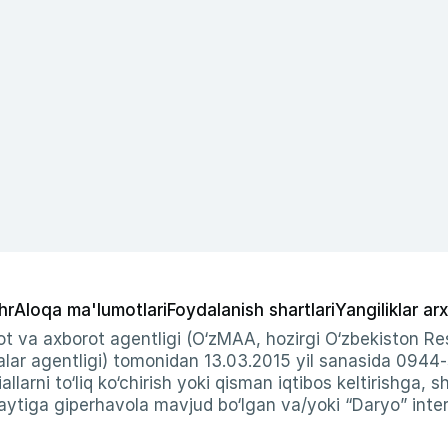
hr
Aloqa ma'lumotlari
Foydalanish shartlari
Yangiliklar arx
t va axborot agentligi (O‘zMAA, hozirgi O‘zbekiston Res
ar agentligi) tomonidan 13.03.2015 yil sanasida 0944
allarni to‘liq ko‘chirish yoki qisman iqtibos keltirishga, 
ytiga giperhavola mavjud bo‘lgan va/yoki “Daryo” intern