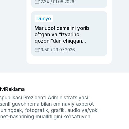
12:24 / 01.08.2026
ayblovlardan asrab
qolgan voqea
Dunyo
Mariupol qamalini yorib
oʻtgan va “Izvarino
qozoni”dan chiqqan
qahramon — Ukraina
19:50 / 29.07.2026
armiyasi bosh
qoʻmondoni Drapatiy
haqida
ivi
Reklama
publikasi Prezidenti Administratsiyasi
-sonli guvohnoma bilan ommaviy axborot
shuningdek, fotografik, grafik, audio va/yoki
et-nashrining muallifligini ko‘rsatuvchi