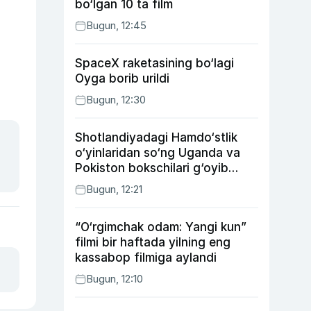
bo‘lgan 10 ta film
Bugun, 12:45
SpaceX raketasining bo‘lagi
Oyga borib urildi
Bugun, 12:30
Shotlandiyadagi Hamdo‘stlik
o‘yinlaridan so‘ng Uganda va
Pokiston bokschilari g‘oyib
bo‘ldi
Bugun, 12:21
“O‘rgimchak odam: Yangi kun”
filmi bir haftada yilning eng
kassabop filmiga aylandi
Bugun, 12:10