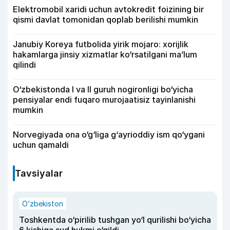
Elektromobil xaridi uchun avtokredit foizining bir
qismi davlat tomonidan qoplab berilishi mumkin
Janubiy Koreya futbolida yirik mojaro: xorijlik
hakamlarga jinsiy xizmatlar ko‘rsatilgani ma’lum
qilindi
O‘zbekistonda I va II guruh nogironligi bo‘yicha
pensiyalar endi fuqaro murojaatisiz tayinlanishi
mumkin
Norvegiyada ona o‘g‘liga g‘ayrioddiy ism qo‘ygani
uchun qamaldi
Tavsiyalar
O‘zbekiston
Toshkentda o‘pirilib tushgan yo‘l qurilishi bo‘yicha