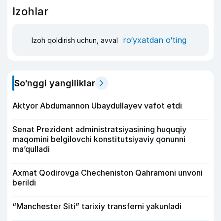
Izohlar
ro‘yxatdan o‘ting
Izoh qoldirish uchun, avval
So‘nggi yangiliklar
Aktyor Abdu­mannon Ubaydullayev vafot etdi
Senat Prezident administratsiyasining huquqiy
maqomini belgilovchi konstitutsiyaviy qonunni
ma’qulladi
Axmat Qodirovga Checheniston Qahramoni unvoni
berildi
“Manchester Siti” tarixiy transferni yakunladi