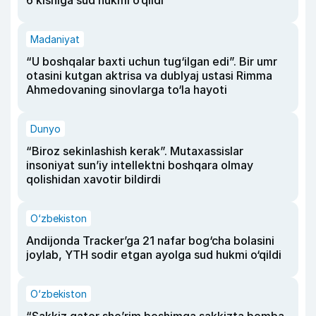
6 kishiga sud hukmi o‘qildi
Madaniyat
“U boshqalar baxti uchun tug‘ilgan edi”. Bir umr
otasini kutgan aktrisa va dublyaj ustasi Rimma
Ahmedovaning sinovlarga to‘la hayoti
Dunyo
“Biroz sekinlashish kerak”. Mutaxassislar
insoniyat sun’iy intellektni boshqara olmay
qolishidan xavotir bildirdi
O‘zbekiston
Andijonda Tracker’ga 21 nafar bog‘cha bolasini
joylab, YTH sodir etgan ayolga sud hukmi o‘qildi
O‘zbekiston