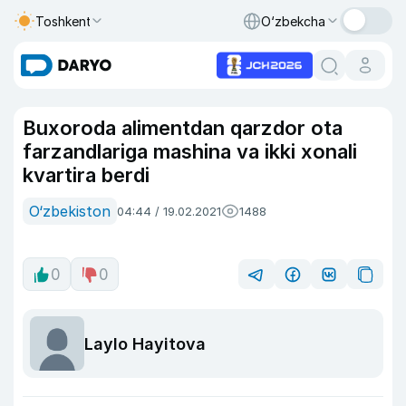
Toshkent
O‘zbekcha
Buxoroda alimentdan qarzdor ota
farzandlariga mashina va ikki xonali
kvartira berdi
O‘zbekiston
04:44 / 19.02.2021
1488
0
0
Laylo Hayitova