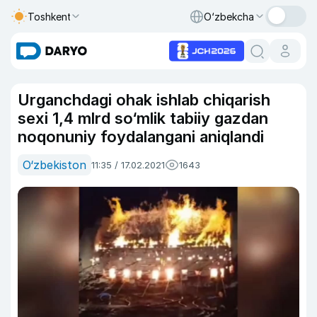
Toshkent
O‘zbekcha
Urganchdagi ohak ishlab chiqarish
sexi 1,4 mlrd so‘mlik tabiiy gazdan
noqonuniy foydalangani aniqlandi
O‘zbekiston
11:35 / 17.02.2021
1643