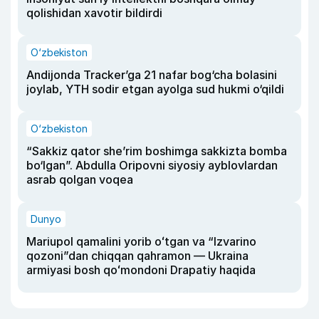
qolishidan xavotir bildirdi
O‘zbekiston
Andijonda Tracker’ga 21 nafar bog‘cha bolasini
joylab, YTH sodir etgan ayolga sud hukmi o‘qildi
O‘zbekiston
“Sakkiz qator she’rim boshimga sakkizta bomba
bo‘lgan”. Abdulla Oripovni siyosiy ayblovlardan
asrab qolgan voqea
Dunyo
Mariupol qamalini yorib oʻtgan va “Izvarino
qozoni”dan chiqqan qahramon — Ukraina
armiyasi bosh qoʻmondoni Drapatiy haqida