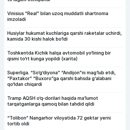
Vinisius “Real” bilan uzoq muddatli shartnoma
imzoladi
Husiylar hukumat kuchlariga qarshi raketalar uchirdi,
kamida 30 kishi halok bo‘ldi
Toshkentda Kichik halqa avtomobil yo‘lining bir
qismi to‘rt kunga yopildi (xarita)
Superliga. “So‘g‘diyona” “Andijon”ni mag‘lub etdi,
“Paxtakor” “Buxoro”ga qarshi bahsda g‘alabani
qo‘ldan chiqardi
Tramp AQSH o‘q-dorilari haqida ma’lumot
tarqatganlarga qamoq bilan tahdid qildi
“Tolibon” Nangarhor viloyatida 72 gektar yerni
tortib oldi