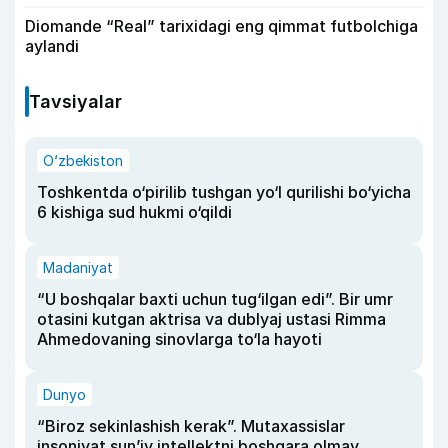
Diomande “Real” tarixidagi eng qimmat futbolchiga
aylandi
Tavsiyalar
O‘zbekiston
Toshkentda o‘pirilib tushgan yo‘l qurilishi bo‘yicha
6 kishiga sud hukmi o‘qildi
Madaniyat
“U boshqalar baxti uchun tug‘ilgan edi”. Bir umr
otasini kutgan aktrisa va dublyaj ustasi Rimma
Ahmedovaning sinovlarga to‘la hayoti
Dunyo
“Biroz sekinlashish kerak”. Mutaxassislar
insoniyat sun’iy intellektni boshqara olmay