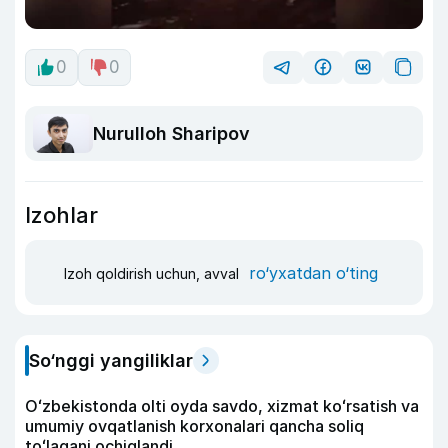
0
0
Nurulloh Sharipov
Izohlar
ro‘yxatdan o‘ting
Izoh qoldirish uchun, avval
So‘nggi yangiliklar
Oʻzbekistonda olti oyda savdo, xizmat koʻrsatish va
umumiy ovqatlanish korxonalari qancha soliq
toʻlagani ochiqlandi