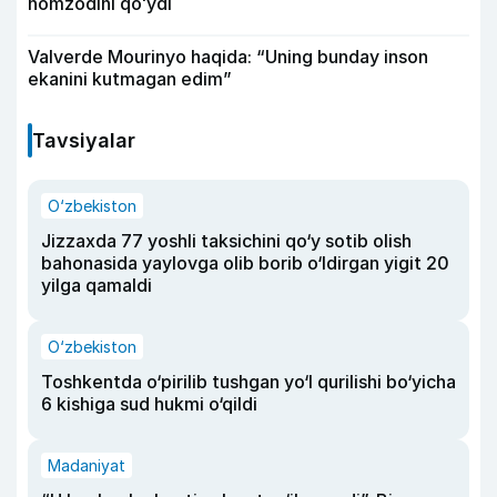
nomzodini qoʻydi
Valverde Mourinyo haqida: “Uning bunday inson
ekanini kutmagan edim”
Tavsiyalar
O‘zbekiston
Jizzaxda 77 yoshli taksichini qo‘y sotib olish
bahonasida yaylovga olib borib o‘ldirgan yigit 20
yilga qamaldi
O‘zbekiston
Toshkentda o‘pirilib tushgan yo‘l qurilishi bo‘yicha
6 kishiga sud hukmi o‘qildi
Madaniyat