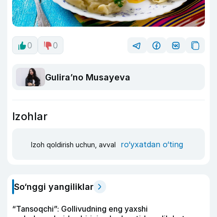
0
0
Guliraʼno Musayeva
Izohlar
ro‘yxatdan o‘ting
Izoh qoldirish uchun, avval
So‘nggi yangiliklar
“Tansoqchi”: Gollivudning eng yaxshi