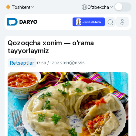
Toshkent
O‘zbekcha
Qozoqcha xonim — o‘rama
tayyorlaymiz
Retseptlar
17:58 / 17.02.2021
6555