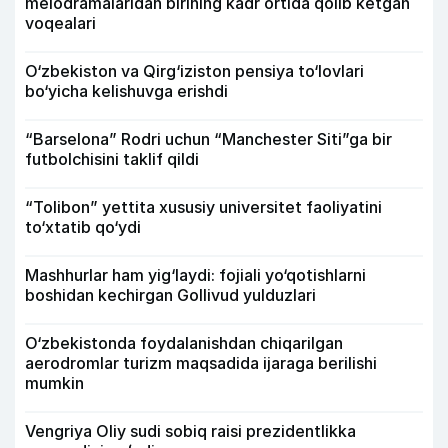
melodramalaridan birining kadr ortida qolib ketgan
voqealari
O‘zbekiston va Qirg‘iziston pensiya to‘lovlari
bo‘yicha kelishuvga erishdi
“Barselona” Rodri uchun “Manchester Siti”ga bir
futbolchisini taklif qildi
“Tolibon” yettita xususiy universitet faoliyatini
to‘xtatib qo‘ydi
Mashhurlar ham yig‘laydi: fojiali yo‘qotishlarni
boshidan kechirgan Gollivud yulduzlari
O‘zbekistonda foydalanishdan chiqarilgan
aerodromlar turizm maqsadida ijaraga berilishi
mumkin
Vengriya Oliy sudi sobiq raisi prezidentlikka