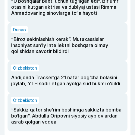
“U boshqalar baxti uchun tug‘ilgan edi”. Bir umr
otasini kutgan aktrisa va dublyaj ustasi Rimma
Ahmedovaning sinovlarga to‘la hayoti
Dunyo
“Biroz sekinlashish kerak”. Mutaxassislar
insoniyat sun’iy intellektni boshqara olmay
qolishidan xavotir bildirdi
O‘zbekiston
Andijonda Tracker’ga 21 nafar bog‘cha bolasini
joylab, YTH sodir etgan ayolga sud hukmi o‘qildi
O‘zbekiston
“Sakkiz qator she’rim boshimga sakkizta bomba
bo‘lgan”. Abdulla Oripovni siyosiy ayblovlardan
asrab qolgan voqea