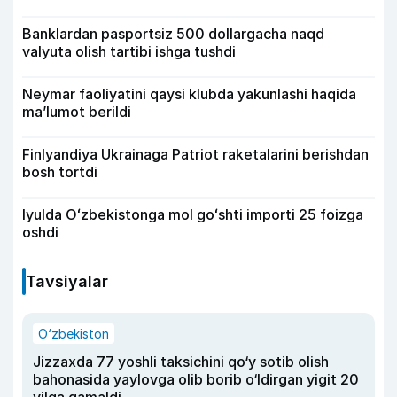
Banklardan pasportsiz 500 dollargacha naqd
valyuta olish tartibi ishga tushdi
Neymar faoliyatini qaysi klubda yakunlashi haqida
ma’lumot berildi
Finlyandiya Ukrainaga Patriot raketalarini berishdan
bosh tortdi
Iyulda Oʻzbekistonga mol goʻshti importi 25 foizga
oshdi
Tavsiyalar
O‘zbekiston
Jizzaxda 77 yoshli taksichini qo‘y sotib olish
bahonasida yaylovga olib borib o‘ldirgan yigit 20