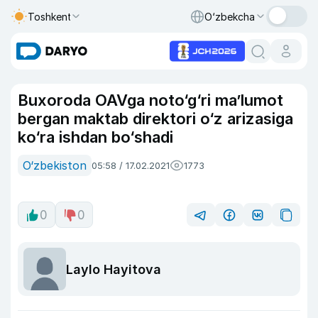
Toshkent
O‘zbekcha
Buxoroda OAVga noto‘g‘ri ma’lumot
bergan maktab direktori o‘z arizasiga
ko‘ra ishdan bo‘shadi
O‘zbekiston
05:58 / 17.02.2021
1773
0
0
Laylo Hayitova