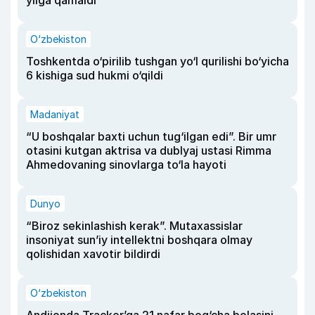
yilga qamaldi
O‘zbekiston
Toshkentda o‘pirilib tushgan yo‘l qurilishi bo‘yicha
6 kishiga sud hukmi o‘qildi
Madaniyat
“U boshqalar baxti uchun tug‘ilgan edi”. Bir umr
otasini kutgan aktrisa va dublyaj ustasi Rimma
Ahmedovaning sinovlarga to‘la hayoti
Dunyo
“Biroz sekinlashish kerak”. Mutaxassislar
insoniyat sun’iy intellektni boshqara olmay
qolishidan xavotir bildirdi
O‘zbekiston