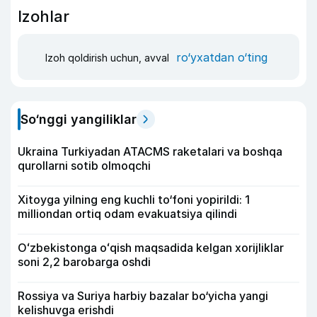
Izohlar
ro‘yxatdan o‘ting
Izoh qoldirish uchun, avval
So‘nggi yangiliklar
Ukraina Turkiyadan ATACMS raketalari va boshqa
qurollarni sotib olmoqchi
Xitoyga yilning eng kuchli to‘foni yopirildi: 1
milliondan ortiq odam evakuatsiya qilindi
Oʻzbekistonga oʻqish maqsadida kelgan xorijliklar
soni 2,2 barobarga oshdi
Rossiya va Suriya harbiy bazalar bo‘yicha yangi
kelishuvga erishdi