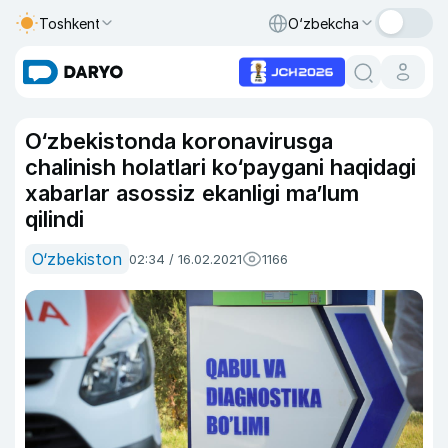
Toshkent
O‘zbekcha
O‘zbekistonda koronavirusga
chalinish holatlari ko‘paygani haqidagi
xabarlar asossiz ekanligi ma’lum
qilindi
O‘zbekiston
02:34 / 16.02.2021
1166