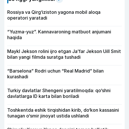
Rossiya va Qirg‘iziston yagona mobil aloqa
operatori yaratadi
“Yuzma-yuz”. Kannavaroning matbuot anjumani
haqida
Maykl Jekson rolini ijro etgan Ja’far Jekson Uill Smit
bilan yangi filmda suratga tushadi
“Barselona” Rodri uchun “Real Madrid” bilan
kurashadi
Turkiy davlatlar Shengeni yaratilmoqda: qo‘shni
davlatlarga ID karta bilan boriladi
Toshkentda eshik tirqishidan kirib, do‘kon kassasini
tunagan o‘smir jinoyat ustida ushlandi