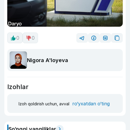
0
0
Nigora A'loyeva
Izohlar
ro‘yxatdan o‘ting
Izoh qoldirish uchun, avval
So‘nggi yangiliklar