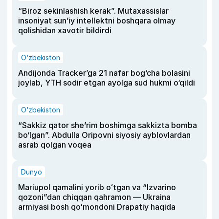
“Biroz sekinlashish kerak”. Mutaxassislar
insoniyat sun’iy intellektni boshqara olmay
qolishidan xavotir bildirdi
O‘zbekiston
Andijonda Tracker’ga 21 nafar bog‘cha bolasini
joylab, YTH sodir etgan ayolga sud hukmi o‘qildi
O‘zbekiston
“Sakkiz qator she’rim boshimga sakkizta bomba
bo‘lgan”. Abdulla Oripovni siyosiy ayblovlardan
asrab qolgan voqea
Dunyo
Mariupol qamalini yorib oʻtgan va “Izvarino
qozoni”dan chiqqan qahramon — Ukraina
armiyasi bosh qoʻmondoni Drapatiy haqida