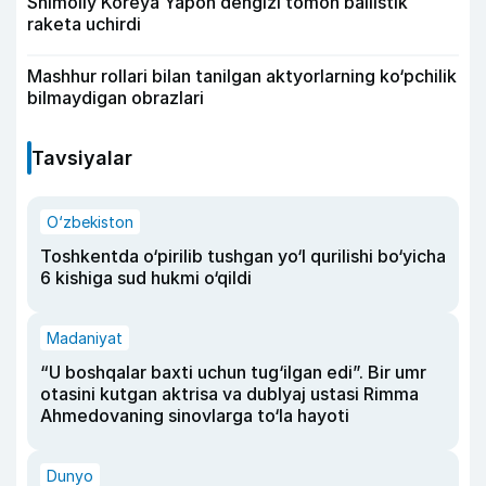
Shimoliy Koreya Yapon dengizi tomon ballistik
raketa uchirdi
Mashhur rollari bilan tanilgan aktyorlarning ko‘pchilik
bilmaydigan obrazlari
Tavsiyalar
O‘zbekiston
Toshkentda o‘pirilib tushgan yo‘l qurilishi bo‘yicha
6 kishiga sud hukmi o‘qildi
Madaniyat
“U boshqalar baxti uchun tug‘ilgan edi”. Bir umr
otasini kutgan aktrisa va dublyaj ustasi Rimma
Ahmedovaning sinovlarga to‘la hayoti
Dunyo