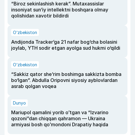
“Biroz sekinlashish kerak”. Mutaxassislar
insoniyat sun’iy intellektni boshqara olmay
qolishidan xavotir bildirdi
O‘zbekiston
Andijonda Tracker’ga 21 nafar bog‘cha bolasini
joylab, YTH sodir etgan ayolga sud hukmi o‘qildi
O‘zbekiston
“Sakkiz qator she’rim boshimga sakkizta bomba
bo‘lgan”. Abdulla Oripovni siyosiy ayblovlardan
asrab qolgan voqea
Dunyo
Mariupol qamalini yorib oʻtgan va “Izvarino
qozoni”dan chiqqan qahramon — Ukraina
armiyasi bosh qoʻmondoni Drapatiy haqida