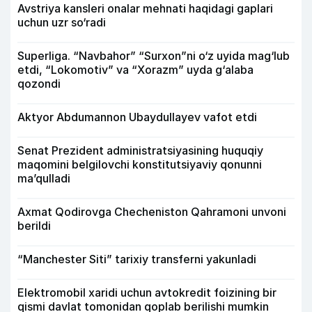
Avstriya kansleri onalar mehnati haqidagi gaplari
uchun uzr so‘radi
Superliga. “Navbahor” “Surxon”ni o‘z uyida mag‘lub
etdi, “Lokomotiv” va “Xorazm” uyda g‘alaba
qozondi
Aktyor Abdu­mannon Ubaydullayev vafot etdi
Senat Prezident administratsiyasining huquqiy
maqomini belgilovchi konstitutsiyaviy qonunni
ma’qulladi
Axmat Qodirovga Checheniston Qahramoni unvoni
berildi
“Manchester Siti” tarixiy transferni yakunladi
Elektromobil xaridi uchun avtokredit foizining bir
qismi davlat tomonidan qoplab berilishi mumkin