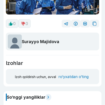
0
0
Surayyo Majidova
Izohlar
ro‘yxatdan o‘ting
Izoh qoldirish uchun, avval
So‘nggi yangiliklar