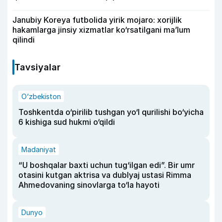
Janubiy Koreya futbolida yirik mojaro: xorijlik
hakamlarga jinsiy xizmatlar ko‘rsatilgani ma’lum
qilindi
Tavsiyalar
O‘zbekiston
Toshkentda o‘pirilib tushgan yo‘l qurilishi bo‘yicha
6 kishiga sud hukmi o‘qildi
Madaniyat
“U boshqalar baxti uchun tug‘ilgan edi”. Bir umr
otasini kutgan aktrisa va dublyaj ustasi Rimma
Ahmedovaning sinovlarga to‘la hayoti
Dunyo