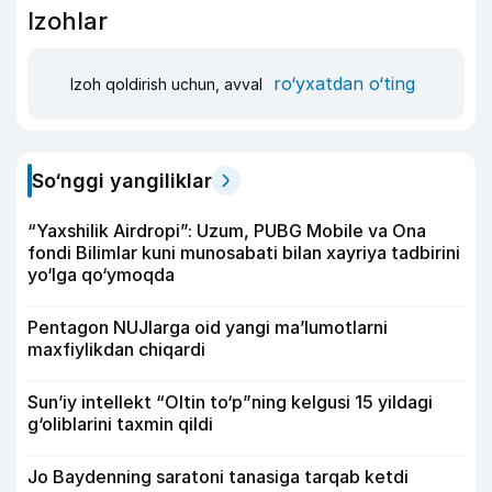
Izohlar
ro‘yxatdan o‘ting
Izoh qoldirish uchun, avval
So‘nggi yangiliklar
“Yaxshilik Airdropi”: Uzum, PUBG Mobile va Ona
fondi Bilimlar kuni munosabati bilan xayriya tadbirini
yo‘lga qo‘ymoqda
Pentagon NUJlarga oid yangi maʼlumotlarni
maxfiylikdan chiqardi
Sun’iy intellekt “Oltin to‘p”ning kelgusi 15 yildagi
g‘oliblarini taxmin qildi
Jo Baydenning saratoni tanasiga tarqab ketdi