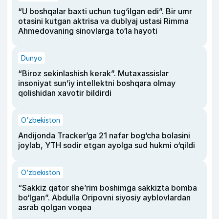
“U boshqalar baxti uchun tug‘ilgan edi”. Bir umr
otasini kutgan aktrisa va dublyaj ustasi Rimma
Ahmedovaning sinovlarga to‘la hayoti
Dunyo
“Biroz sekinlashish kerak”. Mutaxassislar
insoniyat sun’iy intellektni boshqara olmay
qolishidan xavotir bildirdi
O‘zbekiston
Andijonda Tracker’ga 21 nafar bog‘cha bolasini
joylab, YTH sodir etgan ayolga sud hukmi o‘qildi
O‘zbekiston
“Sakkiz qator she’rim boshimga sakkizta bomba
bo‘lgan”. Abdulla Oripovni siyosiy ayblovlardan
asrab qolgan voqea