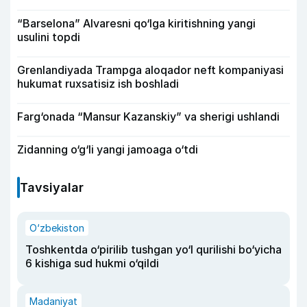
“Barselona” Alvaresni qo‘lga kiritishning yangi
usulini topdi
Grenlandiyada Trampga aloqador neft kompaniyasi
hukumat ruxsatisiz ish boshladi
Farg‘onada “Mansur Kazanskiy” va sherigi ushlandi
Zidanning o‘g‘li yangi jamoaga o‘tdi
Tavsiyalar
O‘zbekiston
Toshkentda o‘pirilib tushgan yo‘l qurilishi bo‘yicha
6 kishiga sud hukmi o‘qildi
Madaniyat