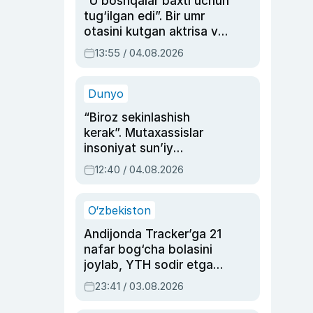
“U boshqalar baxti uchun
tug‘ilgan edi”. Bir umr
otasini kutgan aktrisa va
dublyaj ustasi Rimma
13:55 / 04.08.2026
Ahmedovaning
sinovlarga to‘la hayoti
Dunyo
“Biroz sekinlashish
kerak”. Mutaxassislar
insoniyat sun’iy
intellektni boshqara
12:40 / 04.08.2026
olmay qolishidan xavotir
bildirdi
O‘zbekiston
Andijonda Tracker’ga 21
nafar bog‘cha bolasini
joylab, YTH sodir etgan
ayolga sud hukmi o‘qildi
23:41 / 03.08.2026