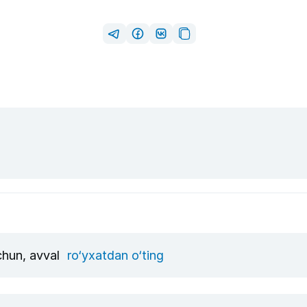
uchun, avval
ro‘yxatdan o‘ting