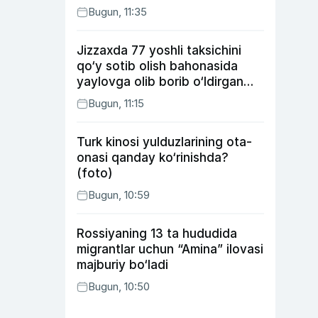
Bugun, 11:35
Jizzaxda 77 yoshli taksichini
qo‘y sotib olish bahonasida
yaylovga olib borib o‘ldirgan
yigit 20 yilga qamaldi
Bugun, 11:15
Turk kinosi yulduzlarining ota-
onasi qanday ko‘rinishda?
(foto)
Bugun, 10:59
Rossiyaning 13 ta hududida
migrantlar uchun “Amina” ilovasi
majburiy bo‘ladi
Bugun, 10:50