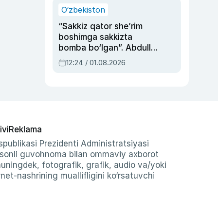
O‘zbekiston
“Sakkiz qator she’rim
boshimga sakkizta
bomba bo‘lgan”. Abdulla
Oripovni siyosiy
12:24 / 01.08.2026
ayblovlardan asrab
qolgan voqea
ivi
Reklama
publikasi Prezidenti Administratsiyasi
-sonli guvohnoma bilan ommaviy axborot
shuningdek, fotografik, grafik, audio va/yoki
et-nashrining muallifligini ko‘rsatuvchi