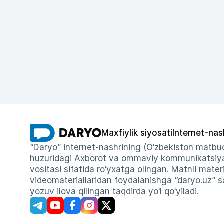
Maxfiylik siyosati
Internet-nas
“Daryo” internet-nashrining (O‘zbekiston matbuo
huzuridagi Axborot va ommaviy kommunikatsiyal
vositasi sifatida ro‘yxatga olingan. Matnli materi
videomateriallaridan foydalanishga “daryo.uz” sa
yozuv ilova qilingan taqdirda yo‘l qo‘yiladi.