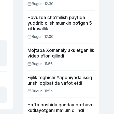
Bugun, 12:30
Hovuzda cho‘milish paytida
yuqtirib olish mumkin bo‘lgan 5
xil kasallik
Bugun, 12:00
Mojtaba Xomanaiy aks etgan ilk
video e’lon qilindi
Bugun, 11:56
Fijilik regbichi Yaponiyada issiq
urishi oqibatida vafot etdi
Bugun, 11:54
Hafta boshida qanday ob-havo
kutilayotgani ma’lum qilindi