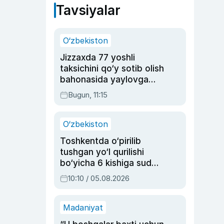
Tavsiyalar
O‘zbekiston
Jizzaxda 77 yoshli
taksichini qo‘y sotib olish
bahonasida yaylovga
olib borib o‘ldirgan yigit
Bugun, 11:15
20 yilga qamaldi
O‘zbekiston
Toshkentda o‘pirilib
tushgan yo‘l qurilishi
bo‘yicha 6 kishiga sud
hukmi o‘qildi
10:10 / 05.08.2026
Madaniyat