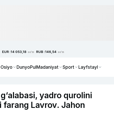
EUR :
RUB :
14 053,18
146,54
so'm
so'm
 Osiyo
Dunyo
Pul
Madaniyat
Sport
Layfstayl
g‘alabasi, yadro qurolini
i farang Lavrov. Jahon