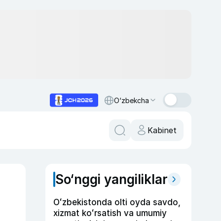
O‘zbekcha
Kabinet
So‘nggi yangiliklar
Oʻzbekistonda olti oyda savdo,
xizmat koʻrsatish va umumiy