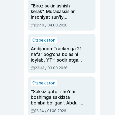
“Biroz sekinlashish
kerak”. Mutaxassislar
insoniyat sun’iy
intellektni boshqara
12:40 / 04.08.2026
olmay qolishidan xavotir
bildirdi
O‘zbekiston
Andijonda Tracker’ga 21
nafar bog‘cha bolasini
joylab, YTH sodir etgan
ayolga sud hukmi o‘qildi
23:41 / 03.08.2026
O‘zbekiston
“Sakkiz qator she’rim
boshimga sakkizta
bomba bo‘lgan”. Abdulla
Oripovni siyosiy
12:24 / 01.08.2026
ayblovlardan asrab