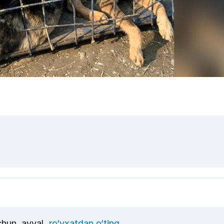
uchun, avval
ro‘yxatdan o‘ting