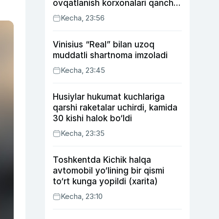
ovqatlanish korxonalari qancha
soliq toʻlagani ochiqlandi
Kecha, 23:56
Vinisius “Real” bilan uzoq
muddatli shartnoma imzoladi
Kecha, 23:45
Husiylar hukumat kuchlariga
qarshi raketalar uchirdi, kamida
30 kishi halok bo‘ldi
Kecha, 23:35
Toshkentda Kichik halqa
avtomobil yo‘lining bir qismi
to‘rt kunga yopildi (xarita)
Kecha, 23:10