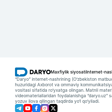
Maxfiylik siyosati
Internet-nas
“Daryo” internet-nashrining (O‘zbekiston matbuo
huzuridagi Axborot va ommaviy kommunikatsiyal
vositasi sifatida ro‘yxatga olingan. Matnli materi
videomateriallaridan foydalanishga “daryo.uz” sa
yozuv ilova qilingan taqdirda yo‘l qo‘yiladi.