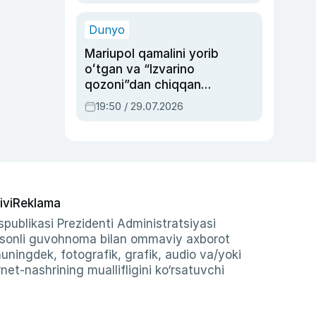
qolgan voqea
Dunyo
Mariupol qamalini yorib
oʻtgan va “Izvarino
qozoni”dan chiqqan
qahramon — Ukraina
19:50 / 29.07.2026
armiyasi bosh
qoʻmondoni Drapatiy
haqida
ivi
Reklama
publikasi Prezidenti Administratsiyasi
-sonli guvohnoma bilan ommaviy axborot
shuningdek, fotografik, grafik, audio va/yoki
et-nashrining muallifligini ko‘rsatuvchi