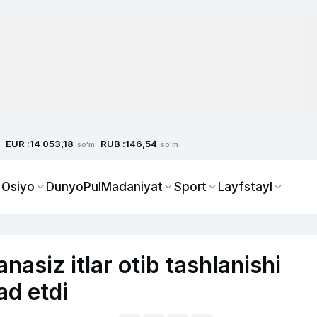
EUR :
RUB :
14 053,18
146,54
so'm
so'm
 Osiyo
Dunyo
Pul
Madaniyat
Sport
Layfstayl
asiz itlar otib tashlanishi
ad etdi