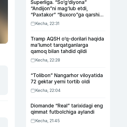
Superliga. “So‘g‘diyona”
“Andijon”ni mag‘lub etdi,
“Paxtakor” “Buxoro”ga qarshi
bahsda g‘alabani qo‘ldan
Kecha, 22:31
chiqardi
Tramp AQSH o‘q-dorilari haqida
ma’lumot tarqatganlarga
qamoq bilan tahdid qildi
Kecha, 22:28
“Tolibon” Nangarhor viloyatida
72 gektar yerni tortib oldi
Kecha, 22:04
Diomande “Real” tarixidagi eng
qimmat futbolchiga aylandi
Kecha, 21:45