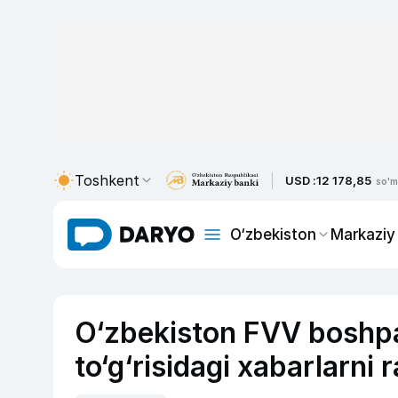
Toshkent
USD :
12 178,85
so'm
O‘zbekiston
Markaziy
O‘zbekiston FVV boshpan
to‘g‘risidagi xabarlarni r