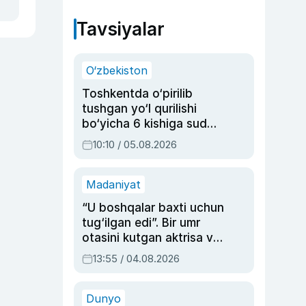
Tavsiyalar
O‘zbekiston
Toshkentda o‘pirilib
tushgan yo‘l qurilishi
bo‘yicha 6 kishiga sud
hukmi o‘qildi
10:10 / 05.08.2026
Madaniyat
“U boshqalar baxti uchun
tug‘ilgan edi”. Bir umr
otasini kutgan aktrisa va
dublyaj ustasi Rimma
13:55 / 04.08.2026
Ahmedovaning
sinovlarga to‘la hayoti
Dunyo