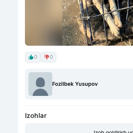
0
0
Fozilbek Yusupov
Izohlar
Izoh qoldirish 