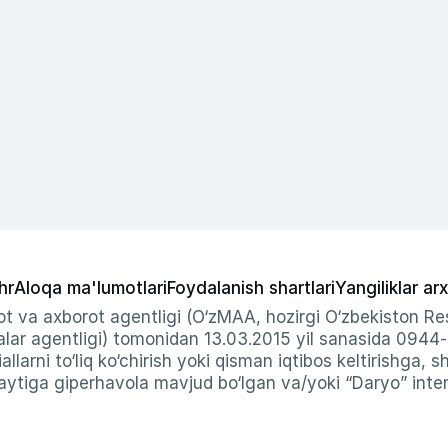
hr
Aloqa ma'lumotlari
Foydalanish shartlari
Yangiliklar arx
t va axborot agentligi (O‘zMAA, hozirgi O‘zbekiston Res
ar agentligi) tomonidan 13.03.2015 yil sanasida 0944
allarni to‘liq ko‘chirish yoki qisman iqtibos keltirishga, 
ytiga giperhavola mavjud bo‘lgan va/yoki “Daryo” intern