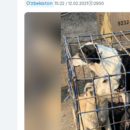
O‘zbekiston
15:22 / 12.02.2021
2950