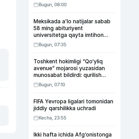
Bugun, 08:00
Meksikada a’lo natijalar sabab
58 ming abituriyent
universitetga qayta imtihon
topshiradi
Bugun, 07:35
Toshkent hokimligi “Qo‘yliq
avenue” mojarosi yuzasidan
munosabat bildirdi: qurilish
ishlarining 53 foizi yakunlangan
Bugun, 07:10
FIFA Yevropa ligalari tomonidan
jiddiy qarshilikka uchradi
Kecha, 23:55
Ikki hafta ichida Afg‘onistonga