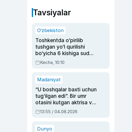
Tavsiyalar
O‘zbekiston
Toshkentda o‘pirilib
tushgan yo‘l qurilishi
bo‘yicha 6 kishiga sud
hukmi o‘qildi
Kecha, 10:10
Madaniyat
“U boshqalar baxti uchun
tug‘ilgan edi”. Bir umr
otasini kutgan aktrisa va
dublyaj ustasi Rimma
13:55 / 04.08.2026
Ahmedovaning
sinovlarga to‘la hayoti
Dunyo