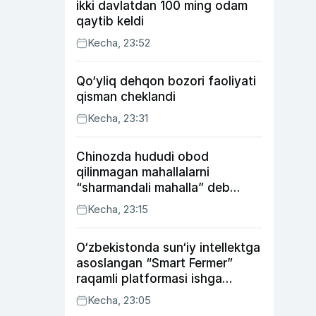
ikki davlatdan 100 ming odam
qaytib keldi
Kecha, 23:52
Qo‘yliq dehqon bozori faoliyati
qisman cheklandi
Kecha, 23:31
Chinozda hududi obod
qilinmagan mahallalarni
“sharmandali mahalla” deb
belgilash boshlandi
Kecha, 23:15
O‘zbekistonda sun‘iy intellektga
asoslangan “Smart Fermer”
raqamli platformasi ishga
tushiriladi
Kecha, 23:05