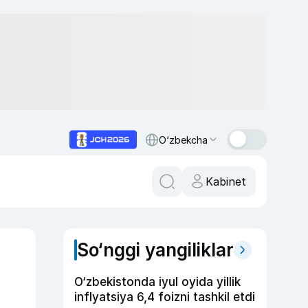
O‘zbekcha
Kabinet
So‘nggi yangiliklar
O‘zbekistonda iyul oyida yillik
inflyatsiya 6,4 foizni tashkil etdi