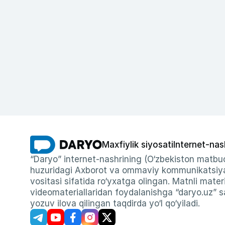
Maxfiylik siyosati
Internet-nas
“Daryo” internet-nashrining (O‘zbekiston matbuo
huzuridagi Axborot va ommaviy kommunikatsiyal
vositasi sifatida ro‘yxatga olingan. Matnli materi
videomateriallaridan foydalanishga “daryo.uz” sa
yozuv ilova qilingan taqdirda yo‘l qo‘yiladi.