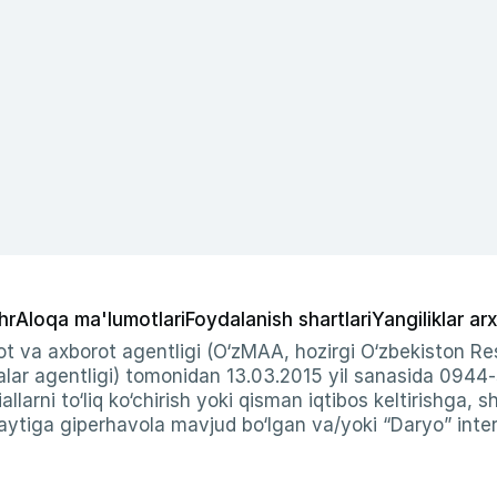
hr
Aloqa ma'lumotlari
Foydalanish shartlari
Yangiliklar arx
t va axborot agentligi (O‘zMAA, hozirgi O‘zbekiston Res
ar agentligi) tomonidan 13.03.2015 yil sanasida 0944
allarni to‘liq ko‘chirish yoki qisman iqtibos keltirishga, 
ytiga giperhavola mavjud bo‘lgan va/yoki “Daryo” intern