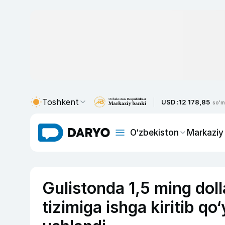
Toshkent
USD :
12 178,85
so'm
O‘zbekiston
Markaziy
Gulistonda 1,5 ming doll
tizimiga ishga kiritib qo