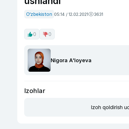
ushlandi
O‘zbekiston
05:14 / 12.02.2021
3631
0
0
Nigora A'loyeva
Izohlar
Izoh qoldirish 