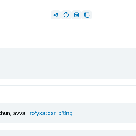
uchun, avval
ro‘yxatdan o‘ting