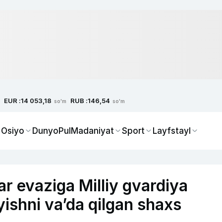
EUR :
RUB :
14 053,18
146,54
so'm
so'm
 Osiyo
Dunyo
Pul
Madaniyat
Sport
Layfstayl
ar evaziga Milliy gvardiya
‘yishni va’da qilgan shaxs