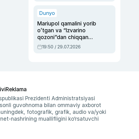
qolgan voqea
Dunyo
Mariupol qamalini yorib
oʻtgan va “Izvarino
qozoni”dan chiqqan
qahramon — Ukraina
19:50 / 29.07.2026
armiyasi bosh
qoʻmondoni Drapatiy
haqida
ivi
Reklama
publikasi Prezidenti Administratsiyasi
-sonli guvohnoma bilan ommaviy axborot
shuningdek, fotografik, grafik, audio va/yoki
et-nashrining muallifligini ko‘rsatuvchi