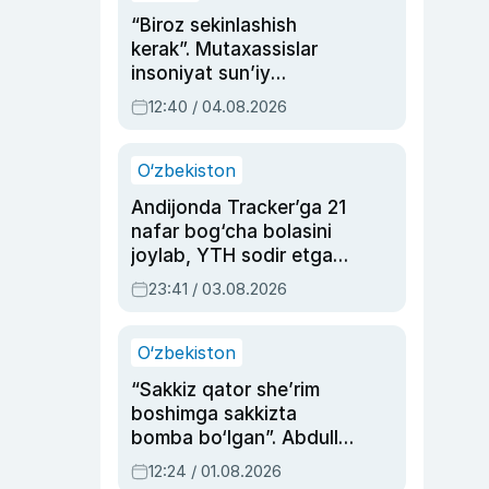
“Biroz sekinlashish
kerak”. Mutaxassislar
insoniyat sun’iy
intellektni boshqara
12:40 / 04.08.2026
olmay qolishidan xavotir
bildirdi
O‘zbekiston
Andijonda Tracker’ga 21
nafar bog‘cha bolasini
joylab, YTH sodir etgan
ayolga sud hukmi o‘qildi
23:41 / 03.08.2026
O‘zbekiston
“Sakkiz qator she’rim
boshimga sakkizta
bomba bo‘lgan”. Abdulla
Oripovni siyosiy
12:24 / 01.08.2026
ayblovlardan asrab