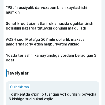
“PSJ” rossiyalik darvozabon bilan xayrlashishi
mumkin
Senat kredit xizmatlari reklamasida ogohlantirish
bo‘lishini nazarda tutuvchi qonunni ma’qulladi
AQSH sudi Meta’ga 567 mln dollarlik maxsus
jamg‘arma joriy etish majburiyatini yukladi
Yozda terlashni kamaytirishga yordam beradigan 3
odat
Tavsiyalar
O‘zbekiston
Toshkentda o‘pirilib tushgan yo‘l qurilishi bo‘yicha
6 kishiga sud hukmi o‘qildi