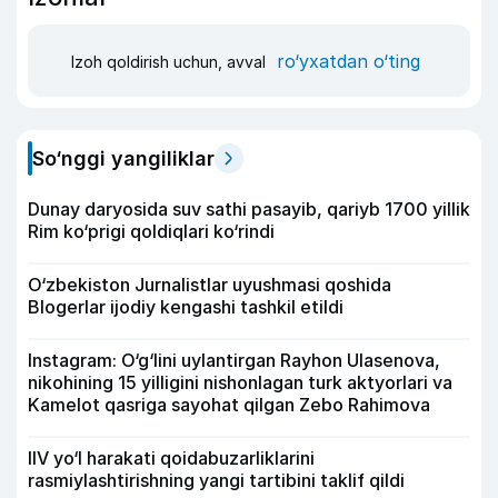
ro‘yxatdan o‘ting
Izoh qoldirish uchun, avval
So‘nggi yangiliklar
Dunay daryosida suv sathi pasayib, qariyb 1700 yillik
Rim ko‘prigi qoldiqlari ko‘rindi
O‘zbekiston Jurnalistlar uyushmasi qoshida
Blogerlar ijodiy kengashi tashkil etildi
Instagram: O‘g‘lini uylantirgan Rayhon Ulasenova,
nikohining 15 yilligini nishonlagan turk aktyorlari va
Kamelot qasriga sayohat qilgan Zebo Rahimova
IIV yo‘l harakati qoidabuzarliklarini
rasmiylashtirishning yangi tartibini taklif qildi