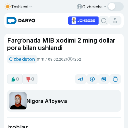
Toshkent
O‘zbekcha
Farg‘onada MIB xodimi 2 ming dollar
pora bilan ushlandi
O‘zbekiston
01:11 / 09.02.2021
1252
0
0
Nigora A'loyeva
Izohlar