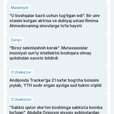
Madaniyat
“U boshqalar baxti uchun tug‘ilgan edi”. Bir umr
otasini kutgan aktrisa va dublyaj ustasi Rimma
Ahmedovaning sinovlarga to‘la hayoti
Dunyo
“Biroz sekinlashish kerak”. Mutaxassislar
insoniyat sun’iy intellektni boshqara olmay
qolishidan xavotir bildirdi
O‘zbekiston
Andijonda Tracker’ga 21 nafar bog‘cha bolasini
joylab, YTH sodir etgan ayolga sud hukmi o‘qildi
O‘zbekiston
“Sakkiz qator she’rim boshimga sakkizta bomba
bo‘lgan”. Abdulla Oripovni siyosiy ayblovlardan