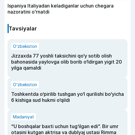
Ispaniya Italiyadan keladiganlar uchun chegara
nazoratini oʻrnatdi
Tavsiyalar
O‘zbekiston
Jizzaxda 77 yoshli taksichini qo‘y sotib olish
bahonasida yaylovga olib borib o‘ldirgan yigit 20
yilga qamaldi
O‘zbekiston
Toshkentda o‘pirilib tushgan yo‘l qurilishi bo‘yicha
6 kishiga sud hukmi o‘qildi
Madaniyat
“U boshqalar baxti uchun tug‘ilgan edi”. Bir umr
otasini kutgan aktrisa va dublyaj ustasi Rimma