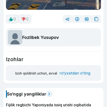
0
0
Fozilbek Yusupov
Izohlar
ro‘yxatdan o‘ting
Izoh qoldirish uchun, avval
So‘nggi yangiliklar
Fijilik regbichi Yaponiyada issiq urishi oqibatida