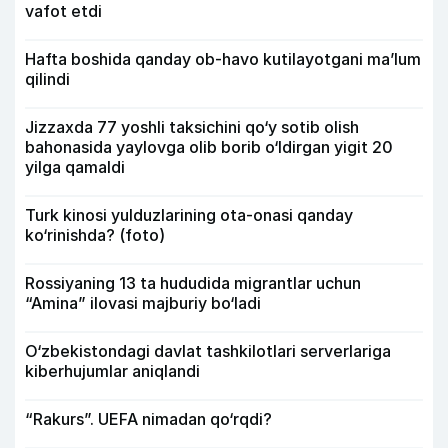
vafot etdi
Hafta boshida qanday ob-havo kutilayotgani ma’lum
qilindi
Jizzaxda 77 yoshli taksichini qo‘y sotib olish
bahonasida yaylovga olib borib o‘ldirgan yigit 20
yilga qamaldi
Turk kinosi yulduzlarining ota-onasi qanday
ko‘rinishda? (foto)
Rossiyaning 13 ta hududida migrantlar uchun
“Amina” ilovasi majburiy bo‘ladi
O‘zbekistondagi davlat tashkilotlari serverlariga
kiberhujumlar aniqlandi
“Rakurs”. UEFA nimadan qo‘rqdi?