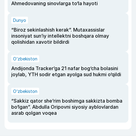
Ahmedovaning sinovlarga to‘la hayoti
Dunyo
“Biroz sekinlashish kerak”. Mutaxassislar
insoniyat sun’iy intellektni boshqara olmay
qolishidan xavotir bildirdi
O‘zbekiston
Andijonda Tracker’ga 21 nafar bog‘cha bolasini
joylab, YTH sodir etgan ayolga sud hukmi o‘qildi
O‘zbekiston
“Sakkiz qator she’rim boshimga sakkizta bomba
bo‘lgan”. Abdulla Oripovni siyosiy ayblovlardan
asrab qolgan voqea