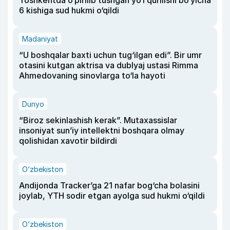
Toshkentda o‘pirilib tushgan yo‘l qurilishi bo‘yicha
6 kishiga sud hukmi o‘qildi
Madaniyat
“U boshqalar baxti uchun tug‘ilgan edi”. Bir umr
otasini kutgan aktrisa va dublyaj ustasi Rimma
Ahmedovaning sinovlarga to‘la hayoti
Dunyo
“Biroz sekinlashish kerak”. Mutaxassislar
insoniyat sun’iy intellektni boshqara olmay
qolishidan xavotir bildirdi
O‘zbekiston
Andijonda Tracker’ga 21 nafar bog‘cha bolasini
joylab, YTH sodir etgan ayolga sud hukmi o‘qildi
O‘zbekiston