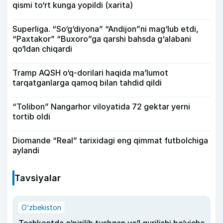
qismi to‘rt kunga yopildi (xarita)
Superliga. “So‘g‘diyona” “Andijon”ni mag‘lub etdi,
“Paxtakor” “Buxoro”ga qarshi bahsda g‘alabani
qo‘ldan chiqardi
Tramp AQSH o‘q-dorilari haqida ma’lumot
tarqatganlarga qamoq bilan tahdid qildi
“Tolibon” Nangarhor viloyatida 72 gektar yerni
tortib oldi
Diomande “Real” tarixidagi eng qimmat futbolchiga
aylandi
Tavsiyalar
O‘zbekiston