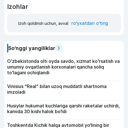
Izohlar
ro‘yxatdan o‘ting
Izoh qoldirish uchun, avval
So‘nggi yangiliklar
Oʻzbekistonda olti oyda savdo, xizmat koʻrsatish va
umumiy ovqatlanish korxonalari qancha soliq
toʻlagani ochiqlandi
Vinisius “Real” bilan uzoq muddatli shartnoma
imzoladi
Husiylar hukumat kuchlariga qarshi raketalar uchirdi,
kamida 30 kishi halok bo‘ldi
Toshkentda Kichik halqa avtomobil yo‘lining bir