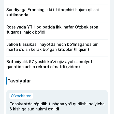
Saudiyaga Eronning ikki ittifoqchisi hujum qilishi
kutilmoqda
Rossiyada YTH oqibatida ikki nafar O‘zbekiston
fuqarosi halok bo‘ldi
Jahon klassikasi: hayotda hech bo‘lmaganda bir
marta o‘qish kerak bo‘lgan kitoblar (II qism)
Britaniyalik 97 yoshli ko‘zi ojiz ayol samolyot
qanotida uchib rekord o‘rnatdi (video)
Tavsiyalar
O‘zbekiston
Toshkentda o‘pirilib tushgan yo‘l qurilishi bo‘yicha
6 kishiga sud hukmi o‘qildi