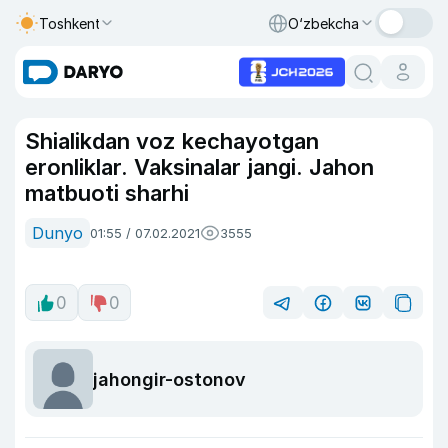
Toshkent
O‘zbekcha
Shialikdan voz kechayotgan
eronliklar. Vaksinalar jangi. Jahon
matbuoti sharhi
Dunyo
01:55 / 07.02.2021
3555
0
0
jahongir-ostonov