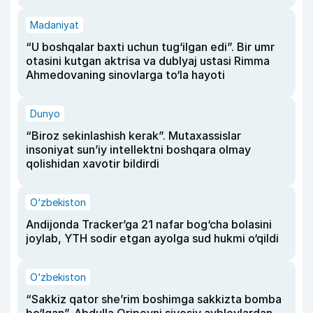
Madaniyat
“U boshqalar baxti uchun tug‘ilgan edi”. Bir umr
otasini kutgan aktrisa va dublyaj ustasi Rimma
Ahmedovaning sinovlarga to‘la hayoti
Dunyo
“Biroz sekinlashish kerak”. Mutaxassislar
insoniyat sun’iy intellektni boshqara olmay
qolishidan xavotir bildirdi
O‘zbekiston
Andijonda Tracker’ga 21 nafar bog‘cha bolasini
joylab, YTH sodir etgan ayolga sud hukmi o‘qildi
O‘zbekiston
“Sakkiz qator she’rim boshimga sakkizta bomba