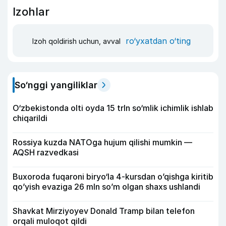
Izohlar
ro‘yxatdan o‘ting
Izoh qoldirish uchun, avval
So‘nggi yangiliklar
O‘zbekistonda olti oyda 15 trln so‘mlik ichimlik ishlab
chiqarildi
Rossiya kuzda NATOga hujum qilishi mumkin —
AQSH razvedkasi
Buxoroda fuqaroni biryo‘la 4-kursdan o’qishga kiritib
qo’yish evaziga 26 mln so’m olgan shaxs ushlandi
Shavkat Mirziyoyev Donald Tramp bilan telefon
orqali muloqot qildi