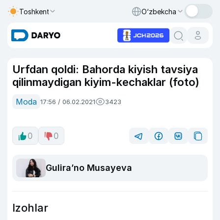
Toshkent
O‘zbekcha
Urfdan qoldi: Bahorda kiyish tavsiya
qilinmaydigan kiyim-kechaklar (foto)
Moda
17:56 / 06.02.2021
3423
0
0
Guliraʼno Musayeva
Izohlar