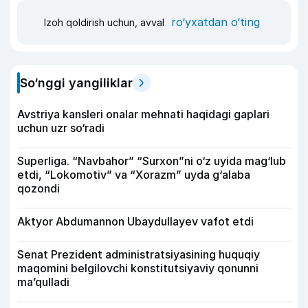
ro‘yxatdan o‘ting
Izoh qoldirish uchun, avval
So‘nggi yangiliklar
Avstriya kansleri onalar mehnati haqidagi gaplari
uchun uzr so‘radi
Superliga. “Navbahor” “Surxon”ni o‘z uyida mag‘lub
etdi, “Lokomotiv” va “Xorazm” uyda g‘alaba
qozondi
Aktyor Abdu­mannon Ubaydullayev vafot etdi
Senat Prezident administratsiyasining huquqiy
maqomini belgilovchi konstitutsiyaviy qonunni
ma’qulladi