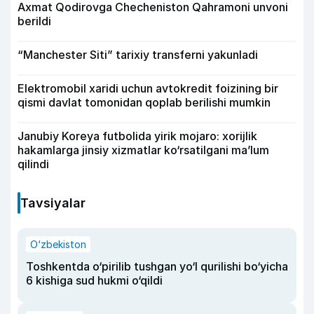
Axmat Qodirovga Checheniston Qahramoni unvoni
berildi
“Manchester Siti” tarixiy transferni yakunladi
Elektromobil xaridi uchun avtokredit foizining bir
qismi davlat tomonidan qoplab berilishi mumkin
Janubiy Koreya futbolida yirik mojaro: xorijlik
hakamlarga jinsiy xizmatlar ko‘rsatilgani ma’lum
qilindi
Tavsiyalar
O‘zbekiston
Toshkentda o‘pirilib tushgan yo‘l qurilishi bo‘yicha
6 kishiga sud hukmi o‘qildi