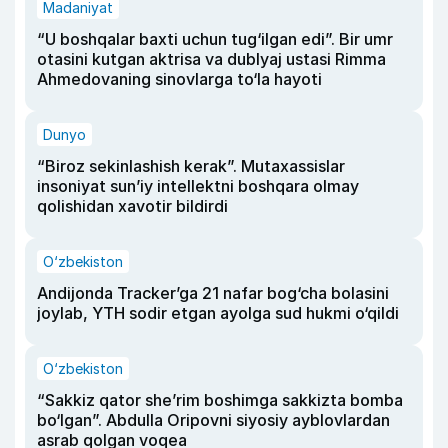
Madaniyat
“U boshqalar baxti uchun tug‘ilgan edi”. Bir umr
otasini kutgan aktrisa va dublyaj ustasi Rimma
Ahmedovaning sinovlarga to‘la hayoti
Dunyo
“Biroz sekinlashish kerak”. Mutaxassislar
insoniyat sun’iy intellektni boshqara olmay
qolishidan xavotir bildirdi
O‘zbekiston
Andijonda Tracker’ga 21 nafar bog‘cha bolasini
joylab, YTH sodir etgan ayolga sud hukmi o‘qildi
O‘zbekiston
“Sakkiz qator she’rim boshimga sakkizta bomba
bo‘lgan”. Abdulla Oripovni siyosiy ayblovlardan
asrab qolgan voqea