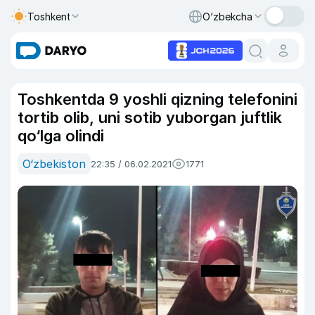
Toshkent
O‘zbekcha
Toshkentda 9 yoshli qizning telefonini
tortib olib, uni sotib yuborgan juftlik
qo‘lga olindi
O‘zbekiston
22:35 / 06.02.2021
1771