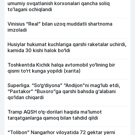
umumiy ovqatlanish korxonalari qancha soliq
toʻlagani ochiqlandi
Vinisius “Real” bilan uzoq muddatli shartnoma
imzoladi
Husiylar hukumat kuchlariga qarshi raketalar uchirdi,
kamida 30 kishi halok bo‘ldi
Toshkentda Kichik halqa avtomobil yo‘lining bir
qismi to‘rt kunga yopildi (xarita)
Superliga. “So‘g‘diyona” “Andijon”ni mag‘lub etdi,
“Paxtakor” “Buxoro”ga qarshi bahsda g‘alabani
qo‘ldan chiqardi
Tramp AQSH o‘q-dorilari haqida ma’lumot
tarqatganlarga qamoq bilan tahdid qildi
“Tolibon” Nangarhor viloyatida 72 gektar yerni