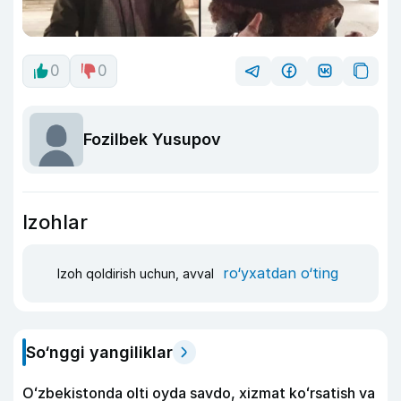
0
0
Fozilbek Yusupov
Izohlar
ro‘yxatdan o‘ting
Izoh qoldirish uchun, avval
So‘nggi yangiliklar
Oʻzbekistonda olti oyda savdo, xizmat koʻrsatish va