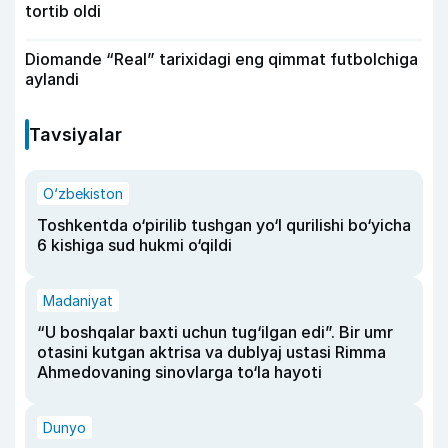
tortib oldi
Diomande “Real” tarixidagi eng qimmat futbolchiga
aylandi
Tavsiyalar
O‘zbekiston
Toshkentda o‘pirilib tushgan yo‘l qurilishi bo‘yicha
6 kishiga sud hukmi o‘qildi
Madaniyat
“U boshqalar baxti uchun tug‘ilgan edi”. Bir umr
otasini kutgan aktrisa va dublyaj ustasi Rimma
Ahmedovaning sinovlarga to‘la hayoti
Dunyo