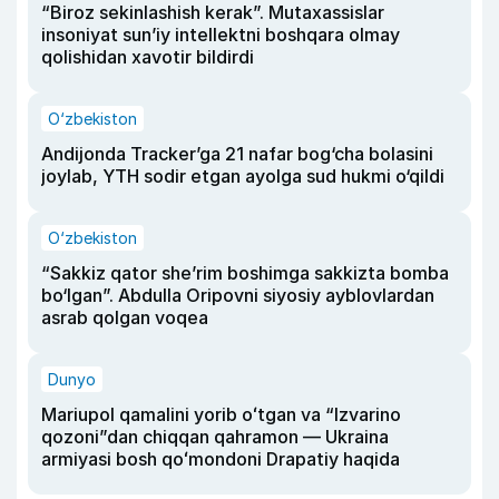
“Biroz sekinlashish kerak”. Mutaxassislar
insoniyat sun’iy intellektni boshqara olmay
qolishidan xavotir bildirdi
O‘zbekiston
Andijonda Tracker’ga 21 nafar bog‘cha bolasini
joylab, YTH sodir etgan ayolga sud hukmi o‘qildi
O‘zbekiston
“Sakkiz qator she’rim boshimga sakkizta bomba
bo‘lgan”. Abdulla Oripovni siyosiy ayblovlardan
asrab qolgan voqea
Dunyo
Mariupol qamalini yorib oʻtgan va “Izvarino
qozoni”dan chiqqan qahramon — Ukraina
armiyasi bosh qoʻmondoni Drapatiy haqida