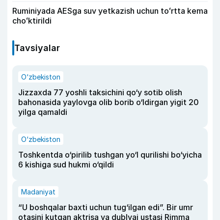
Ruminiyada AESga suv yetkazish uchun toʻrtta kema
choʻktirildi
Tavsiyalar
O‘zbekiston
Jizzaxda 77 yoshli taksichini qo‘y sotib olish
bahonasida yaylovga olib borib o‘ldirgan yigit 20
yilga qamaldi
O‘zbekiston
Toshkentda o‘pirilib tushgan yo‘l qurilishi bo‘yicha
6 kishiga sud hukmi o‘qildi
Madaniyat
“U boshqalar baxti uchun tug‘ilgan edi”. Bir umr
otasini kutgan aktrisa va dublyaj ustasi Rimma