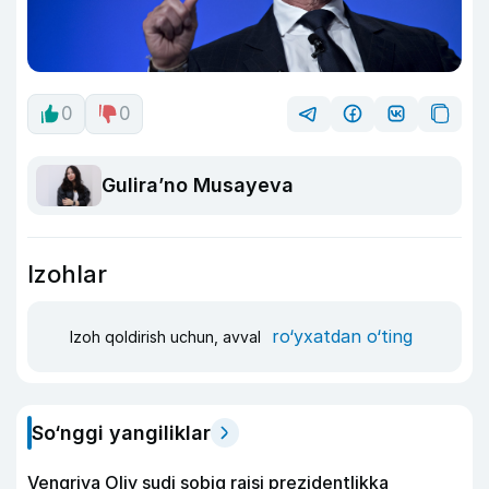
0
0
Guliraʼno Musayeva
Izohlar
ro‘yxatdan o‘ting
Izoh qoldirish uchun, avval
So‘nggi yangiliklar
Vengriya Oliy sudi sobiq raisi prezidentlikka