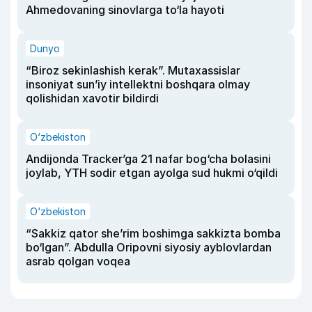
Ahmedovaning sinovlarga to‘la hayoti
Dunyo
“Biroz sekinlashish kerak”. Mutaxassislar
insoniyat sun’iy intellektni boshqara olmay
qolishidan xavotir bildirdi
O‘zbekiston
Andijonda Tracker’ga 21 nafar bog‘cha bolasini
joylab, YTH sodir etgan ayolga sud hukmi o‘qildi
O‘zbekiston
“Sakkiz qator she’rim boshimga sakkizta bomba
bo‘lgan”. Abdulla Oripovni siyosiy ayblovlardan
asrab qolgan voqea