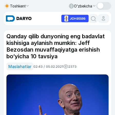
Toshkent
O‘zbekcha
Qanday qilib dunyoning eng badavlat
kishisiga aylanish mumkin: Jeff
Bezosdan muvaffaqiyatga erishish
bo‘yicha 10 tavsiya
Maslahatlar
02:43 / 05.02.2021
2373