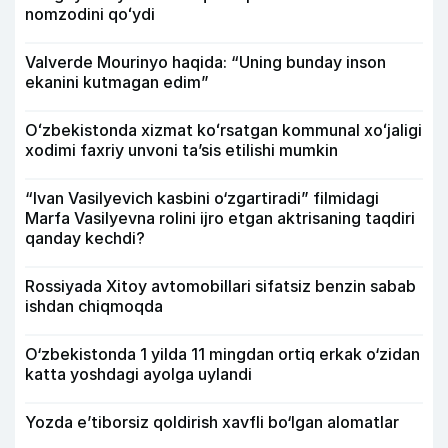
nomzodini qoʻydi
Valverde Mourinyo haqida: “Uning bunday inson
ekanini kutmagan edim”
Oʻzbekistonda xizmat koʻrsatgan kommunal xoʻjaligi
xodimi faxriy unvoni taʼsis etilishi mumkin
“Ivan Vasilyevich kasbini o‘zgartiradi” filmidagi
Marfa Vasilyevna rolini ijro etgan aktrisaning taqdiri
qanday kechdi?
Rossiyada Xitoy avtomobillari sifatsiz benzin sabab
ishdan chiqmoqda
O‘zbekistonda 1 yilda 11 mingdan ortiq erkak o‘zidan
katta yoshdagi ayolga uylandi
Yozda e’tiborsiz qoldirish xavfli bo‘lgan alomatlar