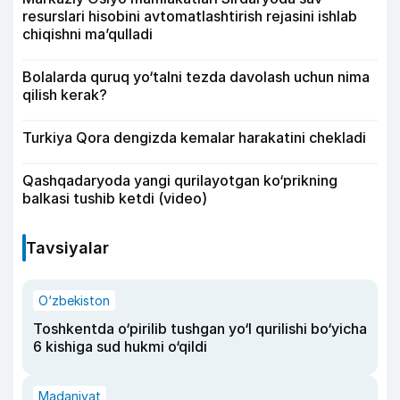
resurslari hisobini avtomatlashtirish rejasini ishlab
chiqishni ma’qulladi
Bolalarda quruq yo‘talni tezda davolash uchun nima
qilish kerak?
Turkiya Qora dengizda kemalar harakatini chekladi
Qashqadaryoda yangi qurilayotgan ko‘prikning
balkasi tushib ketdi (video)
Tavsiyalar
O‘zbekiston
Toshkentda o‘pirilib tushgan yo‘l qurilishi bo‘yicha
6 kishiga sud hukmi o‘qildi
Madaniyat