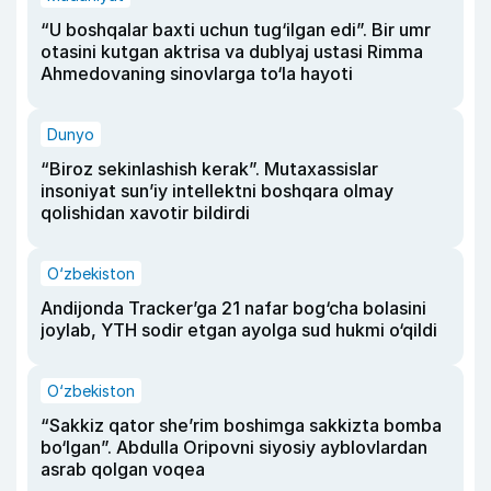
“U boshqalar baxti uchun tug‘ilgan edi”. Bir umr
otasini kutgan aktrisa va dublyaj ustasi Rimma
Ahmedovaning sinovlarga to‘la hayoti
Dunyo
“Biroz sekinlashish kerak”. Mutaxassislar
insoniyat sun’iy intellektni boshqara olmay
qolishidan xavotir bildirdi
O‘zbekiston
Andijonda Tracker’ga 21 nafar bog‘cha bolasini
joylab, YTH sodir etgan ayolga sud hukmi o‘qildi
O‘zbekiston
“Sakkiz qator she’rim boshimga sakkizta bomba
bo‘lgan”. Abdulla Oripovni siyosiy ayblovlardan
asrab qolgan voqea