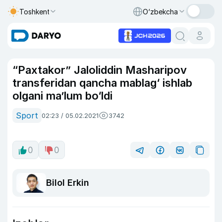
Toshkent
O‘zbekcha
“Paxtakor” Jaloliddin Masharipov
transferidan qancha mablag‘ ishlab
olgani ma’lum bo‘ldi
Sport
02:23 / 05.02.2021
3742
0
0
Bilol Erkin