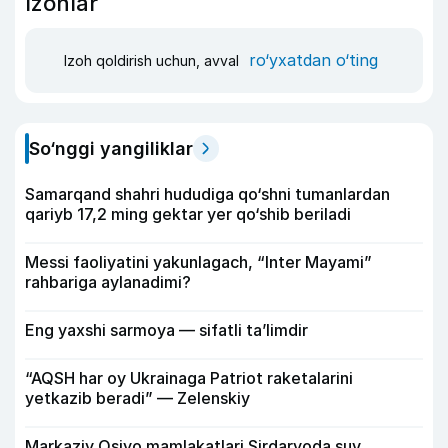
Izohlar
ro‘yxatdan o‘ting
Izoh qoldirish uchun, avval
So‘nggi yangiliklar
Samarqand shahri hududiga qo‘shni tumanlardan
qariyb 17,2 ming gektar yer qo‘shib beriladi
Messi faoliyatini yakunlagach, “Inter Mayami”
rahbariga aylanadimi?
Eng yaxshi sarmoya — sifatli ta’limdir
“AQSH har oy Ukrainaga Patriot raketalarini
yetkazib beradi” — Zelenskiy
Markaziy Osiyo mamlakatlari Sirdaryoda suv