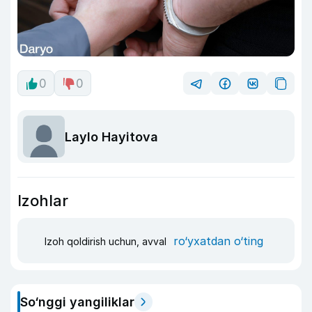
0
0
Laylo Hayitova
Izohlar
ro‘yxatdan o‘ting
Izoh qoldirish uchun, avval
So‘nggi yangiliklar