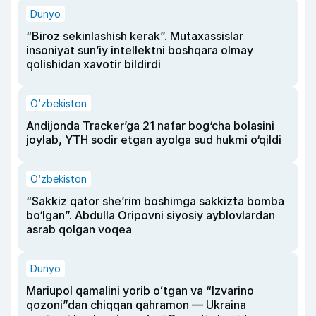
Dunyo
“Biroz sekinlashish kerak”. Mutaxassislar
insoniyat sun’iy intellektni boshqara olmay
qolishidan xavotir bildirdi
O‘zbekiston
Andijonda Tracker’ga 21 nafar bog‘cha bolasini
joylab, YTH sodir etgan ayolga sud hukmi o‘qildi
O‘zbekiston
“Sakkiz qator she’rim boshimga sakkizta bomba
bo‘lgan”. Abdulla Oripovni siyosiy ayblovlardan
asrab qolgan voqea
Dunyo
Mariupol qamalini yorib oʻtgan va “Izvarino
qozoni”dan chiqqan qahramon — Ukraina