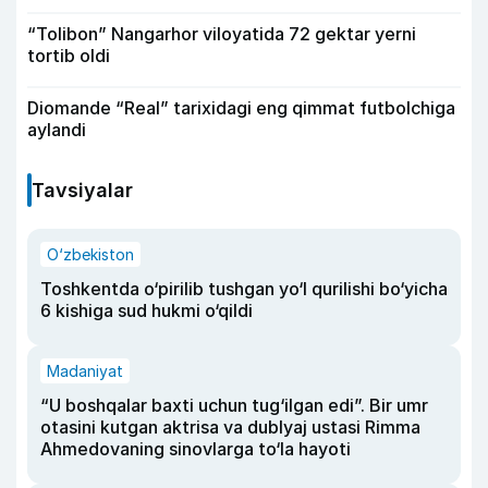
“Tolibon” Nangarhor viloyatida 72 gektar yerni
tortib oldi
Diomande “Real” tarixidagi eng qimmat futbolchiga
aylandi
Tavsiyalar
O‘zbekiston
Toshkentda o‘pirilib tushgan yo‘l qurilishi bo‘yicha
6 kishiga sud hukmi o‘qildi
Madaniyat
“U boshqalar baxti uchun tug‘ilgan edi”. Bir umr
otasini kutgan aktrisa va dublyaj ustasi Rimma
Ahmedovaning sinovlarga to‘la hayoti