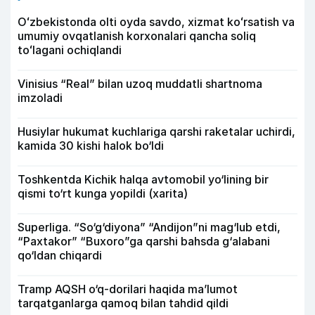
Oʻzbekistonda olti oyda savdo, xizmat koʻrsatish va
umumiy ovqatlanish korxonalari qancha soliq
toʻlagani ochiqlandi
Vinisius “Real” bilan uzoq muddatli shartnoma
imzoladi
Husiylar hukumat kuchlariga qarshi raketalar uchirdi,
kamida 30 kishi halok bo‘ldi
Toshkentda Kichik halqa avtomobil yo‘lining bir
qismi to‘rt kunga yopildi (xarita)
Superliga. “So‘g‘diyona” “Andijon”ni mag‘lub etdi,
“Paxtakor” “Buxoro”ga qarshi bahsda g‘alabani
qo‘ldan chiqardi
Tramp AQSH o‘q-dorilari haqida ma’lumot
tarqatganlarga qamoq bilan tahdid qildi