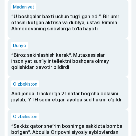
Madaniyat
“U boshqalar baxti uchun tug‘ilgan edi”. Bir umr
otasini kutgan aktrisa va dublyaj ustasi Rimma
Ahmedovaning sinovlarga to‘la hayoti
Dunyo
“Biroz sekinlashish kerak”. Mutaxassislar
insoniyat sun’iy intellektni boshqara olmay
qolishidan xavotir bildirdi
O‘zbekiston
Andijonda Tracker’ga 21 nafar bog‘cha bolasini
joylab, YTH sodir etgan ayolga sud hukmi o‘qildi
O‘zbekiston
“Sakkiz qator she’rim boshimga sakkizta bomba
bo‘lgan”. Abdulla Oripovni siyosiy ayblovlardan