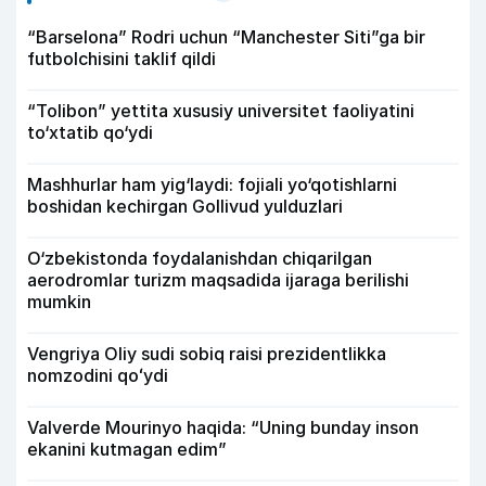
“Barselona” Rodri uchun “Manchester Siti”ga bir
futbolchisini taklif qildi
“Tolibon” yettita xususiy universitet faoliyatini
to‘xtatib qo‘ydi
Mashhurlar ham yig‘laydi: fojiali yo‘qotishlarni
boshidan kechirgan Gollivud yulduzlari
O‘zbekistonda foydalanishdan chiqarilgan
aerodromlar turizm maqsadida ijaraga berilishi
mumkin
Vengriya Oliy sudi sobiq raisi prezidentlikka
nomzodini qoʻydi
Valverde Mourinyo haqida: “Uning bunday inson
ekanini kutmagan edim”