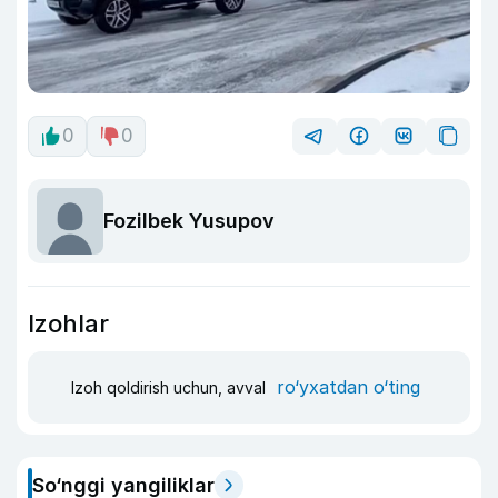
0
0
Fozilbek Yusupov
Izohlar
ro‘yxatdan o‘ting
Izoh qoldirish uchun, avval
So‘nggi yangiliklar