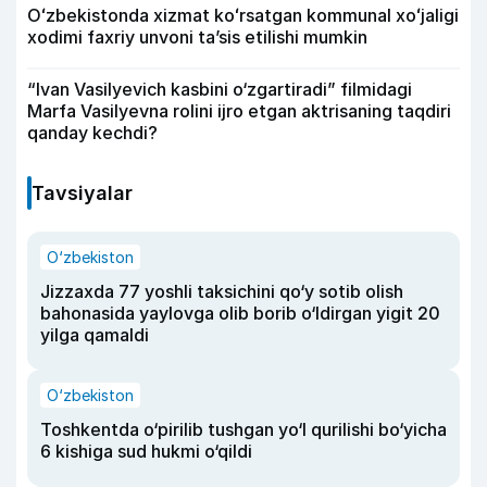
Oʻzbekistonda xizmat koʻrsatgan kommunal xoʻjaligi
xodimi faxriy unvoni taʼsis etilishi mumkin
“Ivan Vasilyevich kasbini o‘zgartiradi” filmidagi
Marfa Vasilyevna rolini ijro etgan aktrisaning taqdiri
qanday kechdi?
Tavsiyalar
O‘zbekiston
Jizzaxda 77 yoshli taksichini qo‘y sotib olish
bahonasida yaylovga olib borib o‘ldirgan yigit 20
yilga qamaldi
O‘zbekiston
Toshkentda o‘pirilib tushgan yo‘l qurilishi bo‘yicha
6 kishiga sud hukmi o‘qildi