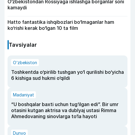
O‘zbekistondan Rossiyaga ishlashga borganlar soni
kamaydi
Hatto fantastika ishqibozlari bo‘lmaganlar ham
ko‘rishi kerak bo‘lgan 10 ta film
Tavsiyalar
O‘zbekiston
Toshkentda o‘pirilib tushgan yo‘l qurilishi bo‘yicha
6 kishiga sud hukmi o‘qildi
Madaniyat
“U boshqalar baxti uchun tug‘ilgan edi”. Bir umr
otasini kutgan aktrisa va dublyaj ustasi Rimma
Ahmedovaning sinovlarga to‘la hayoti
Dunyo