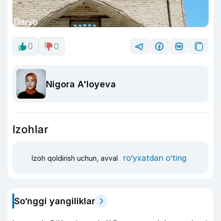
0
0
Nigora A'loyeva
Izohlar
ro‘yxatdan o‘ting
Izoh qoldirish uchun, avval
So‘nggi yangiliklar