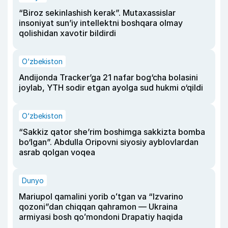
“Biroz sekinlashish kerak”. Mutaxassislar
insoniyat sun’iy intellektni boshqara olmay
qolishidan xavotir bildirdi
O‘zbekiston
Andijonda Tracker’ga 21 nafar bog‘cha bolasini
joylab, YTH sodir etgan ayolga sud hukmi o‘qildi
O‘zbekiston
“Sakkiz qator she’rim boshimga sakkizta bomba
bo‘lgan”. Abdulla Oripovni siyosiy ayblovlardan
asrab qolgan voqea
Dunyo
Mariupol qamalini yorib oʻtgan va “Izvarino
qozoni”dan chiqqan qahramon — Ukraina
armiyasi bosh qoʻmondoni Drapatiy haqida