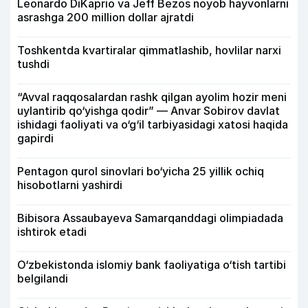
Leonardo DiKaprio va Jeff Bezos noyob hayvonlarni
asrashga 200 million dollar ajratdi
Toshkentda kvartiralar qimmatlashib, hovlilar narxi
tushdi
“Avval raqqosalardan rashk qilgan ayolim hozir meni
uylantirib qo‘yishga qodir” — Anvar Sobirov davlat
ishidagi faoliyati va o‘g‘il tarbiyasidagi xatosi haqida
gapirdi
Pentagon qurol sinovlari bo‘yicha 25 yillik ochiq
hisobotlarni yashirdi
Bibisora Assaubayeva Samarqanddagi olimpiadada
ishtirok etadi
O‘zbekistonda islomiy bank faoliyatiga o‘tish tartibi
belgilandi