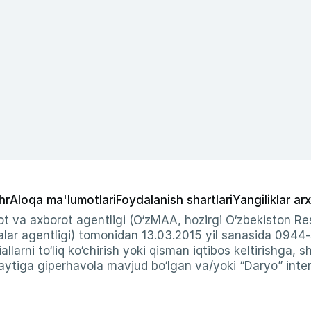
hr
Aloqa ma'lumotlari
Foydalanish shartlari
Yangiliklar arx
t va axborot agentligi (O‘zMAA, hozirgi O‘zbekiston Res
ar agentligi) tomonidan 13.03.2015 yil sanasida 0944
allarni to‘liq ko‘chirish yoki qisman iqtibos keltirishga, 
ytiga giperhavola mavjud bo‘lgan va/yoki “Daryo” intern