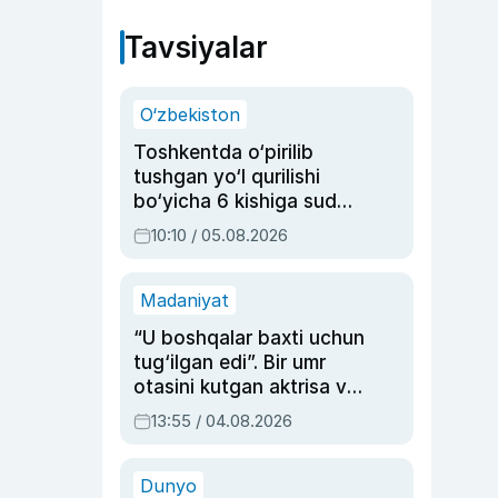
Tavsiyalar
O‘zbekiston
Toshkentda o‘pirilib
tushgan yo‘l qurilishi
bo‘yicha 6 kishiga sud
hukmi o‘qildi
10:10 / 05.08.2026
Madaniyat
“U boshqalar baxti uchun
tug‘ilgan edi”. Bir umr
otasini kutgan aktrisa va
dublyaj ustasi Rimma
13:55 / 04.08.2026
Ahmedovaning
sinovlarga to‘la hayoti
Dunyo