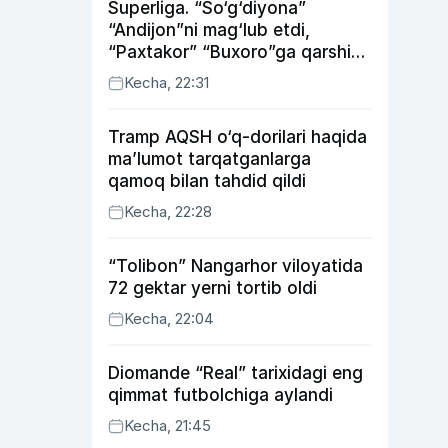
Superliga. “So‘g‘diyona”
“Andijon”ni mag‘lub etdi,
“Paxtakor” “Buxoro”ga qarshi
bahsda g‘alabani qo‘ldan
Kecha, 22:31
chiqardi
Tramp AQSH o‘q-dorilari haqida
ma’lumot tarqatganlarga
qamoq bilan tahdid qildi
Kecha, 22:28
“Tolibon” Nangarhor viloyatida
72 gektar yerni tortib oldi
Kecha, 22:04
Diomande “Real” tarixidagi eng
qimmat futbolchiga aylandi
Kecha, 21:45