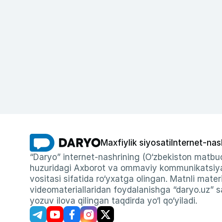
Maxfiylik siyosati
Internet-nas
“Daryo” internet-nashrining (O‘zbekiston matbuo
huzuridagi Axborot va ommaviy kommunikatsiyal
vositasi sifatida ro‘yxatga olingan. Matnli materi
videomateriallaridan foydalanishga “daryo.uz” sa
yozuv ilova qilingan taqdirda yo‘l qo‘yiladi.