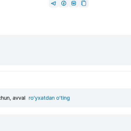
uchun, avval
ro‘yxatdan o‘ting