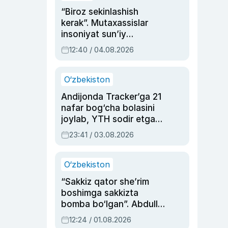
“Biroz sekinlashish
kerak”. Mutaxassislar
insoniyat sun’iy
intellektni boshqara
12:40 / 04.08.2026
olmay qolishidan xavotir
bildirdi
O‘zbekiston
Andijonda Tracker’ga 21
nafar bog‘cha bolasini
joylab, YTH sodir etgan
ayolga sud hukmi o‘qildi
23:41 / 03.08.2026
O‘zbekiston
“Sakkiz qator she’rim
boshimga sakkizta
bomba bo‘lgan”. Abdulla
Oripovni siyosiy
12:24 / 01.08.2026
ayblovlardan asrab