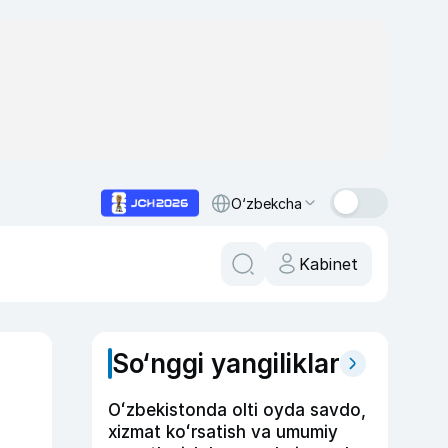
O‘zbekcha
Kabinet
So‘nggi yangiliklar
Oʻzbekistonda olti oyda savdo,
xizmat koʻrsatish va umumiy