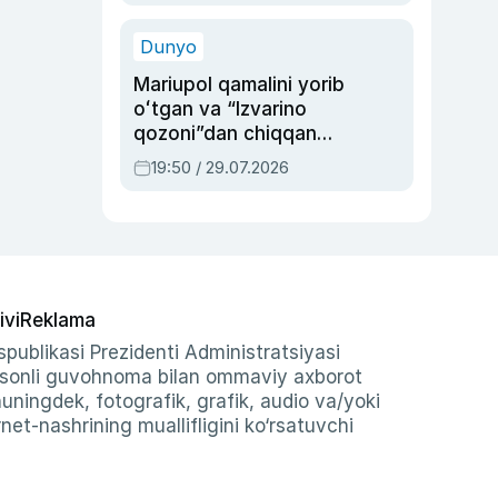
qolgan voqea
Dunyo
Mariupol qamalini yorib
oʻtgan va “Izvarino
qozoni”dan chiqqan
qahramon — Ukraina
19:50 / 29.07.2026
armiyasi bosh
qoʻmondoni Drapatiy
haqida
ivi
Reklama
publikasi Prezidenti Administratsiyasi
-sonli guvohnoma bilan ommaviy axborot
shuningdek, fotografik, grafik, audio va/yoki
et-nashrining muallifligini ko‘rsatuvchi