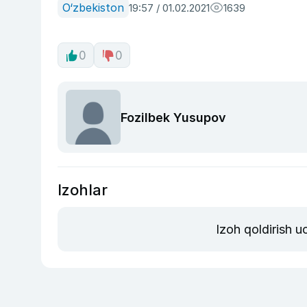
O‘zbekiston
19:57 / 01.02.2021
1639
0
0
Fozilbek Yusupov
Izohlar
Izoh qoldirish 