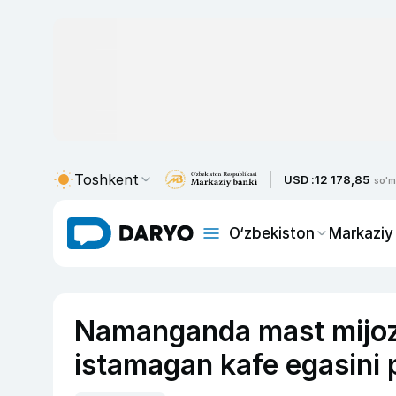
Toshkent
USD :
12 178,85
so'm
O‘zbekiston
Markaziy
Namanganda mast mijoz 
istamagan kafe egasini 