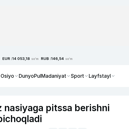
EUR :
RUB :
14 053,18
146,54
so'm
so'm
 Osiyo
Dunyo
Pul
Madaniyat
Sport
Layfstayl
nasiyaga pitssa berishni
pichoqladi