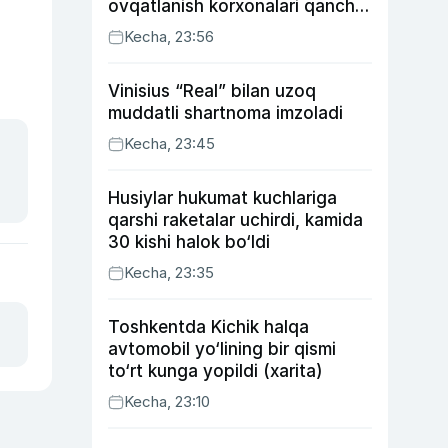
ovqatlanish korxonalari qancha
soliq toʻlagani ochiqlandi
Kecha, 23:56
Vinisius “Real” bilan uzoq
muddatli shartnoma imzoladi
Kecha, 23:45
Husiylar hukumat kuchlariga
qarshi raketalar uchirdi, kamida
30 kishi halok bo‘ldi
Kecha, 23:35
Toshkentda Kichik halqa
avtomobil yo‘lining bir qismi
to‘rt kunga yopildi (xarita)
Kecha, 23:10