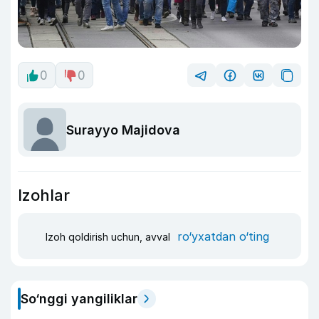
0
0
Surayyo Majidova
Izohlar
ro‘yxatdan o‘ting
Izoh qoldirish uchun, avval
So‘nggi yangiliklar