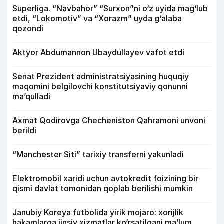
Superliga. “Navbahor” “Surxon”ni o‘z uyida mag‘lub
etdi, “Lokomotiv” va “Xorazm” uyda g‘alaba
qozondi
Aktyor Abdu­mannon Ubaydullayev vafot etdi
Senat Prezident administratsiyasining huquqiy
maqomini belgilovchi konstitutsiyaviy qonunni
ma’qulladi
Axmat Qodirovga Checheniston Qahramoni unvoni
berildi
“Manchester Siti” tarixiy transferni yakunladi
Elektromobil xaridi uchun avtokredit foizining bir
qismi davlat tomonidan qoplab berilishi mumkin
Janubiy Koreya futbolida yirik mojaro: xorijlik
hakamlarga jinsiy xizmatlar ko‘rsatilgani ma’lum