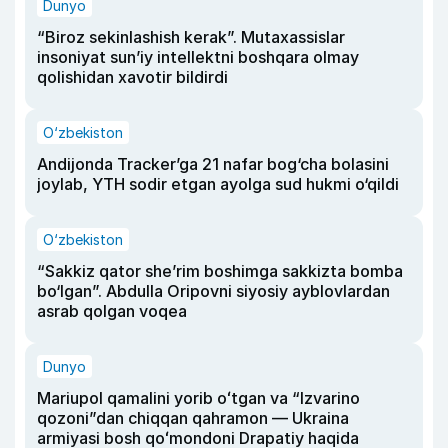
Dunyo
“Biroz sekinlashish kerak”. Mutaxassislar
insoniyat sun’iy intellektni boshqara olmay
qolishidan xavotir bildirdi
O‘zbekiston
Andijonda Tracker’ga 21 nafar bog‘cha bolasini
joylab, YTH sodir etgan ayolga sud hukmi o‘qildi
O‘zbekiston
“Sakkiz qator she’rim boshimga sakkizta bomba
bo‘lgan”. Abdulla Oripovni siyosiy ayblovlardan
asrab qolgan voqea
Dunyo
Mariupol qamalini yorib oʻtgan va “Izvarino
qozoni”dan chiqqan qahramon — Ukraina
armiyasi bosh qoʻmondoni Drapatiy haqida