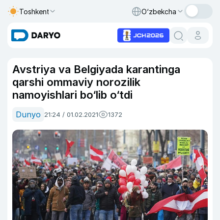
Toshkent
O‘zbekcha
Avstriya va Belgiyada karantinga
qarshi ommaviy norozilik
namoyishlari bo‘lib o‘tdi
Dunyo
21:24 / 01.02.2021
1372