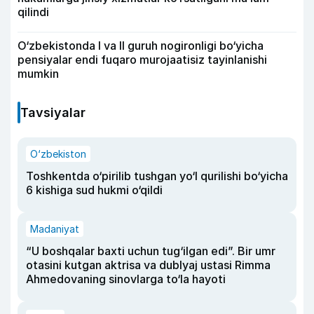
qilindi
O‘zbekistonda I va II guruh nogironligi bo‘yicha
pensiyalar endi fuqaro murojaatisiz tayinlanishi
mumkin
Tavsiyalar
O‘zbekiston
Toshkentda o‘pirilib tushgan yo‘l qurilishi bo‘yicha
6 kishiga sud hukmi o‘qildi
Madaniyat
“U boshqalar baxti uchun tug‘ilgan edi”. Bir umr
otasini kutgan aktrisa va dublyaj ustasi Rimma
Ahmedovaning sinovlarga to‘la hayoti