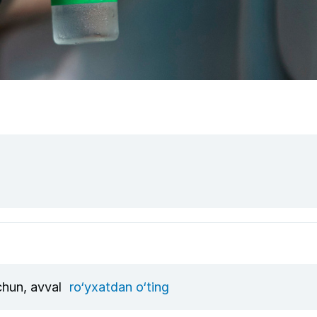
uchun, avval
ro‘yxatdan o‘ting