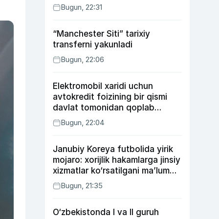
Bugun, 22:31
“Manchester Siti” tarixiy
transferni yakunladi
Bugun, 22:06
Elektromobil xaridi uchun
avtokredit foizining bir qismi
davlat tomonidan qoplab
berilishi mumkin
Bugun, 22:04
Janubiy Koreya futbolida yirik
mojaro: xorijlik hakamlarga jinsiy
xizmatlar ko‘rsatilgani ma’lum
qilindi
Bugun, 21:35
O‘zbekistonda I va II guruh