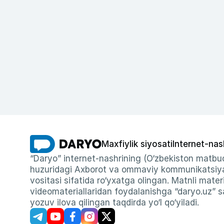
Maxfiylik siyosati
Internet-nas
“Daryo” internet-nashrining (O‘zbekiston matbuo
huzuridagi Axborot va ommaviy kommunikatsiyal
vositasi sifatida ro‘yxatga olingan. Matnli materi
videomateriallaridan foydalanishga “daryo.uz” sa
yozuv ilova qilingan taqdirda yo‘l qo‘yiladi.