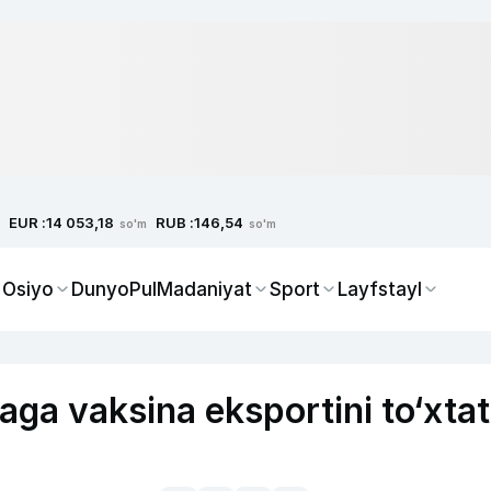
EUR :
RUB :
14 053,18
146,54
so'm
so'm
 Osiyo
Dunyo
Pul
Madaniyat
Sport
Layfstayl
aga vaksina eksportini to‘xtat