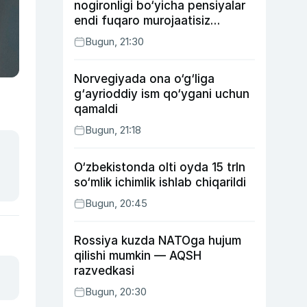
nogironligi bo‘yicha pensiyalar
endi fuqaro murojaatisiz
tayinlanishi mumkin
Bugun, 21:30
Norvegiyada ona o‘g‘liga
g‘ayrioddiy ism qo‘ygani uchun
qamaldi
Bugun, 21:18
O‘zbekistonda olti oyda 15 trln
so‘mlik ichimlik ishlab chiqarildi
Bugun, 20:45
Rossiya kuzda NATOga hujum
qilishi mumkin — AQSH
razvedkasi
Bugun, 20:30