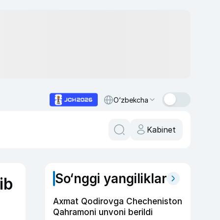
O‘zbekcha
Kabinet
So‘nggi yangiliklar
ib
Axmat Qodirovga Checheniston
Qahramoni unvoni berildi