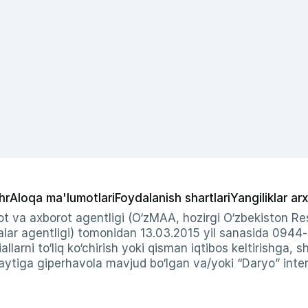
hr
Aloqa ma'lumotlari
Foydalanish shartlari
Yangiliklar arx
t va axborot agentligi (O‘zMAA, hozirgi O‘zbekiston Res
ar agentligi) tomonidan 13.03.2015 yil sanasida 0944
allarni to‘liq ko‘chirish yoki qisman iqtibos keltirishga, 
ytiga giperhavola mavjud bo‘lgan va/yoki “Daryo” intern