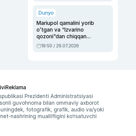
qolgan voqea
Dunyo
Mariupol qamalini yorib
oʻtgan va “Izvarino
qozoni”dan chiqqan
qahramon — Ukraina
19:50 / 29.07.2026
armiyasi bosh
qoʻmondoni Drapatiy
haqida
ivi
Reklama
publikasi Prezidenti Administratsiyasi
-sonli guvohnoma bilan ommaviy axborot
shuningdek, fotografik, grafik, audio va/yoki
et-nashrining muallifligini ko‘rsatuvchi