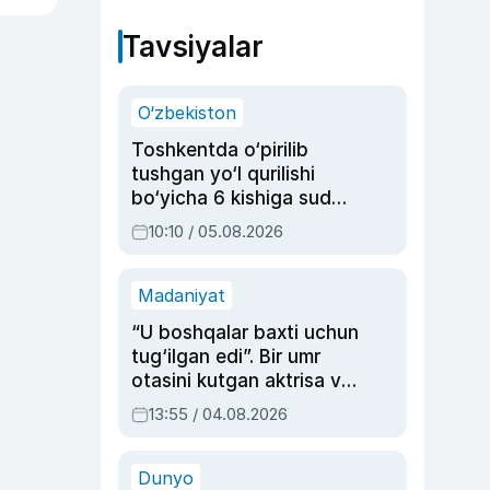
Tavsiyalar
O‘zbekiston
Toshkentda o‘pirilib
tushgan yo‘l qurilishi
bo‘yicha 6 kishiga sud
hukmi o‘qildi
10:10 / 05.08.2026
Madaniyat
“U boshqalar baxti uchun
tug‘ilgan edi”. Bir umr
otasini kutgan aktrisa va
dublyaj ustasi Rimma
13:55 / 04.08.2026
Ahmedovaning
sinovlarga to‘la hayoti
Dunyo