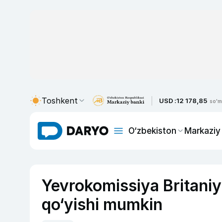
Toshkent
USD :
12 178,85
so'm
O‘zbekiston
Markaziy
Yevrokomissiya Britaniy
qo‘yishi mumkin