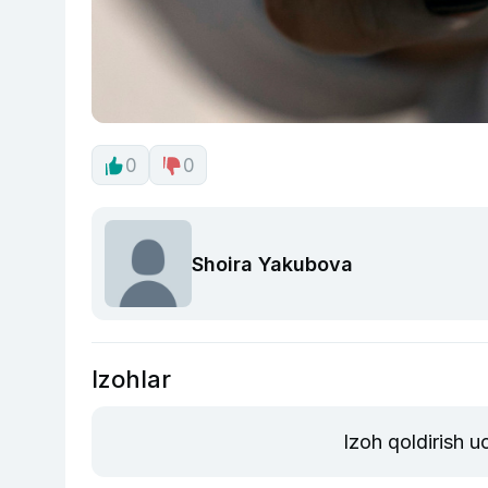
0
0
Shoira Yakubova
Izohlar
Izoh qoldirish 