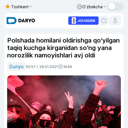
Toshkent
O‘zbekcha
Polshada homilani oldirishga qo‘yilgan
taqiq kuchga kirganidan so‘ng yana
norozilik namoyishlari avj oldi
Dunyo
05:57 / 29.01.2021
1649