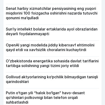
Senat harbiy xizmatchilar pensiyasining eng yuqori
miqdorini 100 foizgacha oshirishni nazarda tutuvchi
qonunni ma’qulladi
Sun’iy intellekt bolalar ertaklarida ayol obrazlaridan
deyarli foydalanmayapti
OpenAI yangi modelida jiddiy kiberxavf ehtimolini
qayd etdi va xavfsizlik choralarini kuchaytirdi
Oʻzbekistonda energetika sohasida davlat tariflarini
tartibga solishning yangi tizimi joriy etildi
Gollivud aktyorlarining ko‘pchilik bilmaydigan taniqli
qarindoshlari
Putin o‘tgan yili “halok bo‘lgan” havo-desant
qo‘shinlari polkovnigi bilan telefon orqali
suhbatlashdi