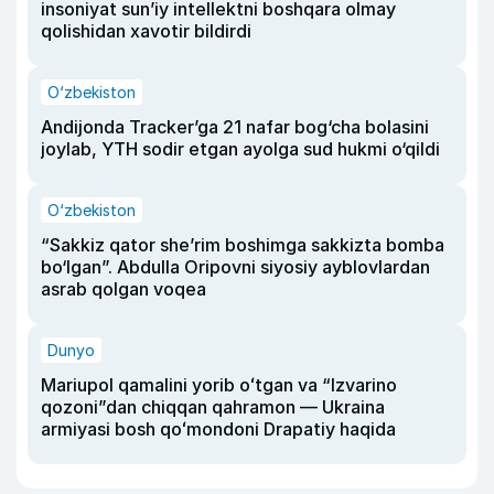
insoniyat sun’iy intellektni boshqara olmay
qolishidan xavotir bildirdi
O‘zbekiston
Andijonda Tracker’ga 21 nafar bog‘cha bolasini
joylab, YTH sodir etgan ayolga sud hukmi o‘qildi
O‘zbekiston
“Sakkiz qator she’rim boshimga sakkizta bomba
bo‘lgan”. Abdulla Oripovni siyosiy ayblovlardan
asrab qolgan voqea
Dunyo
Mariupol qamalini yorib oʻtgan va “Izvarino
qozoni”dan chiqqan qahramon — Ukraina
armiyasi bosh qoʻmondoni Drapatiy haqida