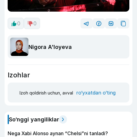
0
0
Nigora A'loyeva
Izohlar
ro‘yxatdan o‘ting
Izoh qoldirish uchun, avval
So‘nggi yangiliklar
Nega Xabi Alonso aynan “Chelsi”ni tanladi?