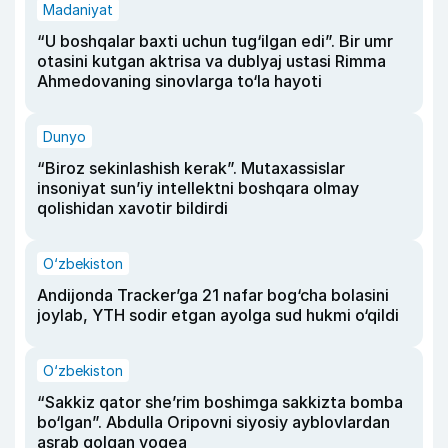
Madaniyat
“U boshqalar baxti uchun tug‘ilgan edi”. Bir umr
otasini kutgan aktrisa va dublyaj ustasi Rimma
Ahmedovaning sinovlarga to‘la hayoti
Dunyo
“Biroz sekinlashish kerak”. Mutaxassislar
insoniyat sun’iy intellektni boshqara olmay
qolishidan xavotir bildirdi
O‘zbekiston
Andijonda Tracker’ga 21 nafar bog‘cha bolasini
joylab, YTH sodir etgan ayolga sud hukmi o‘qildi
O‘zbekiston
“Sakkiz qator she’rim boshimga sakkizta bomba
bo‘lgan”. Abdulla Oripovni siyosiy ayblovlardan
asrab qolgan voqea