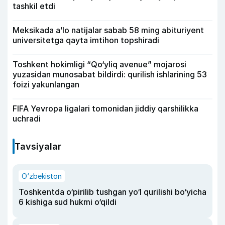
tashkil etdi
Meksikada a’lo natijalar sabab 58 ming abituriyent
universitetga qayta imtihon topshiradi
Toshkent hokimligi “Qo‘yliq avenue” mojarosi
yuzasidan munosabat bildirdi: qurilish ishlarining 53
foizi yakunlangan
FIFA Yevropa ligalari tomonidan jiddiy qarshilikka
uchradi
Tavsiyalar
O‘zbekiston
Toshkentda o‘pirilib tushgan yo‘l qurilishi bo‘yicha
6 kishiga sud hukmi o‘qildi