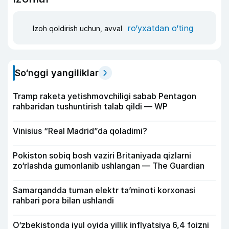
ro‘yxatdan o‘ting
Izoh qoldirish uchun, avval
So‘nggi yangiliklar
Tramp raketa yetishmovchiligi sabab Pentagon
rahbaridan tushuntirish talab qildi — WP
Vinisius “Real Madrid”da qoladimi?
Pokiston sobiq bosh vaziri Britaniyada qizlarni
zo‘rlashda gumonlanib ushlangan — The Guardian
Samarqandda tuman elektr ta’minoti korxonasi
rahbari pora bilan ushlandi
O‘zbekistonda iyul oyida yillik inflyatsiya 6,4 foizni