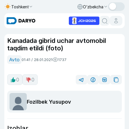
Toshkent
O‘zbekcha
Kanadada gibrid uchar avtomobil
taqdim etildi (foto)
Avto
01:41 / 28.01.2021
1737
0
0
Fozilbek Yusupov
Izohlar