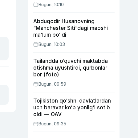
Bugun, 10:10
Abduqodir Husanovning
“Manchester Siti”dagi maoshi
ma’lum bo‘ldi
Bugun, 10:03
Tailandda o‘quvchi maktabda
otishma uyushtirdi, qurbonlar
bor (foto)
Bugun, 09:59
Tojikiston qo‘shni davlatlardan
uch baravar ko‘p yonilg‘i sotib
oldi — OAV
Bugun, 09:35