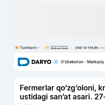
Toshkent
USD :
12 178,85
so'm
O‘zbekiston
Markaziy
Fermerlar qo‘zg‘oloni, k
ustidagi san’at asari. 27