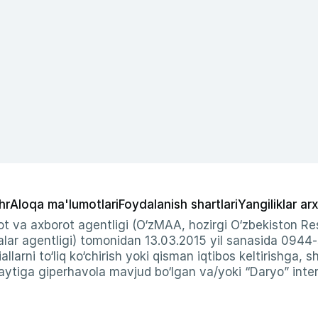
hr
Aloqa ma'lumotlari
Foydalanish shartlari
Yangiliklar arx
t va axborot agentligi (O‘zMAA, hozirgi O‘zbekiston Res
ar agentligi) tomonidan 13.03.2015 yil sanasida 0944
allarni to‘liq ko‘chirish yoki qisman iqtibos keltirishga, 
ytiga giperhavola mavjud bo‘lgan va/yoki “Daryo” intern