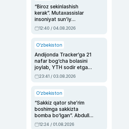
“Biroz sekinlashish
kerak”. Mutaxassislar
insoniyat sun’iy
intellektni boshqara
12:40 / 04.08.2026
olmay qolishidan xavotir
bildirdi
O‘zbekiston
Andijonda Tracker’ga 21
nafar bog‘cha bolasini
joylab, YTH sodir etgan
ayolga sud hukmi o‘qildi
23:41 / 03.08.2026
O‘zbekiston
“Sakkiz qator she’rim
boshimga sakkizta
bomba bo‘lgan”. Abdulla
Oripovni siyosiy
12:24 / 01.08.2026
ayblovlardan asrab