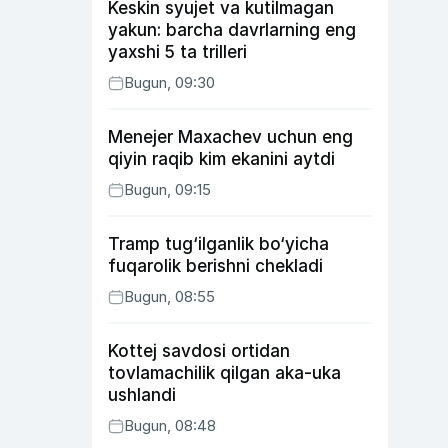
Keskin syujet va kutilmagan
yakun: barcha davrlarning eng
yaxshi 5 ta trilleri
Bugun, 09:30
Menejer Maxachev uchun eng
qiyin raqib kim ekanini aytdi
Bugun, 09:15
Tramp tug‘ilganlik bo‘yicha
fuqarolik berishni chekladi
Bugun, 08:55
Kottej savdosi ortidan
tovlamachilik qilgan aka-uka
ushlandi
Bugun, 08:48