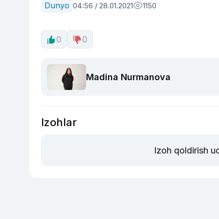
Dunyo
04:56 / 28.01.2021
1150
0
0
Madina Nurmanova
Izohlar
Izoh qoldirish 