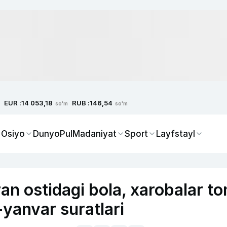
EUR :
RUB :
14 053,18
146,54
so'm
so'm
 Osiyo
Dunyo
Pul
Madaniyat
Sport
Layfstayl
ran ostidagi bola, xarobalar to
-yanvar suratlari