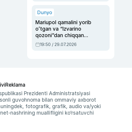
qolgan voqea
Dunyo
Mariupol qamalini yorib
oʻtgan va “Izvarino
qozoni”dan chiqqan
qahramon — Ukraina
19:50 / 29.07.2026
armiyasi bosh
qoʻmondoni Drapatiy
haqida
ivi
Reklama
publikasi Prezidenti Administratsiyasi
-sonli guvohnoma bilan ommaviy axborot
shuningdek, fotografik, grafik, audio va/yoki
et-nashrining muallifligini ko‘rsatuvchi