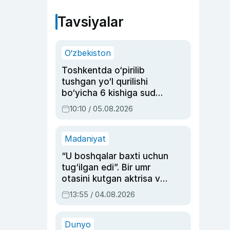
Tavsiyalar
O‘zbekiston
Toshkentda o‘pirilib
tushgan yo‘l qurilishi
bo‘yicha 6 kishiga sud
hukmi o‘qildi
10:10 / 05.08.2026
Madaniyat
“U boshqalar baxti uchun
tug‘ilgan edi”. Bir umr
otasini kutgan aktrisa va
dublyaj ustasi Rimma
13:55 / 04.08.2026
Ahmedovaning
sinovlarga to‘la hayoti
Dunyo