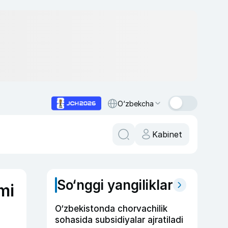
O‘zbekcha
Kabinet
So‘nggi yangiliklar
mi
O‘zbekistonda chorvachilik
sohasida subsidiyalar ajratiladi