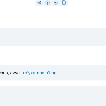
uchun, avval
ro‘yxatdan o‘ting