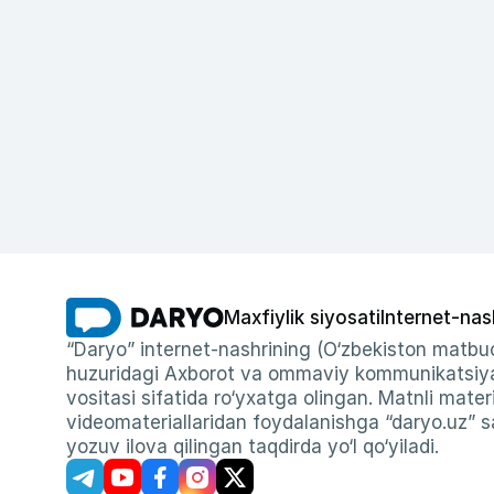
Maxfiylik siyosati
Internet-nas
“Daryo” internet-nashrining (O‘zbekiston matbuo
huzuridagi Axborot va ommaviy kommunikatsiyal
vositasi sifatida ro‘yxatga olingan. Matnli materi
videomateriallaridan foydalanishga “daryo.uz” sa
yozuv ilova qilingan taqdirda yo‘l qo‘yiladi.