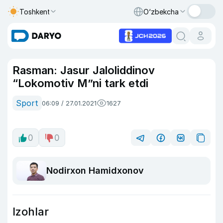
Toshkent
O‘zbekcha
Rasman: Jasur Jaloliddinov
“Lokomotiv M”ni tark etdi
Sport
06:09 / 27.01.2021
1627
0
0
Nodirxon Hamidxonov
Izohlar