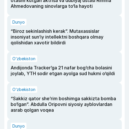
otasini kutgan aktrisa va dublyaj ustasi Rimma
Ahmedovaning sinovlarga to‘la hayoti
Dunyo
“Biroz sekinlashish kerak”. Mutaxassislar
insoniyat sun’iy intellektni boshqara olmay
qolishidan xavotir bildirdi
O‘zbekiston
Andijonda Tracker’ga 21 nafar bog‘cha bolasini
joylab, YTH sodir etgan ayolga sud hukmi o‘qildi
O‘zbekiston
“Sakkiz qator she’rim boshimga sakkizta bomba
bo‘lgan”. Abdulla Oripovni siyosiy ayblovlardan
asrab qolgan voqea
Dunyo