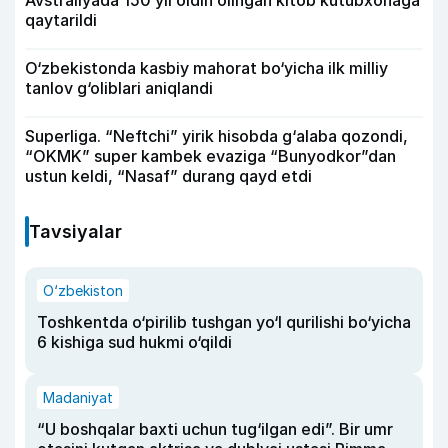
qaytarildi
O‘zbekistonda kasbiy mahorat bo‘yicha ilk milliy
tanlov g‘oliblari aniqlandi
Superliga. “Neftchi” yirik hisobda g‘alaba qozondi,
“OKMK” super kambek evaziga “Bunyodkor”dan
ustun keldi, “Nasaf” durang qayd etdi
Tavsiyalar
O‘zbekiston
Toshkentda o‘pirilib tushgan yo‘l qurilishi bo‘yicha
6 kishiga sud hukmi o‘qildi
Madaniyat
“U boshqalar baxti uchun tug‘ilgan edi”. Bir umr