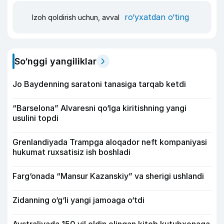
ro‘yxatdan o‘ting
Izoh qoldirish uchun, avval
So‘nggi yangiliklar
Jo Baydenning saratoni tanasiga tarqab ketdi
“Barselona” Alvaresni qo‘lga kiritishning yangi
usulini topdi
Grenlandiyada Trampga aloqador neft kompaniyasi
hukumat ruxsatisiz ish boshladi
Farg‘onada “Mansur Kazanskiy” va sherigi ushlandi
Zidanning o‘g‘li yangi jamoaga o‘tdi
Avstraliyada 150 yil oldin olingan kitob kutubxonaga