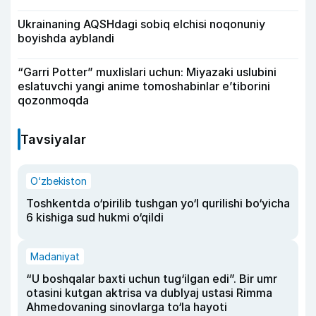
Ukrainaning AQSHdagi sobiq elchisi noqonuniy
boyishda ayblandi
“Garri Potter” muxlislari uchun: Miyazaki uslubini
eslatuvchi yangi anime tomoshabinlar e’tiborini
qozonmoqda
Tavsiyalar
O‘zbekiston
Toshkentda o‘pirilib tushgan yo‘l qurilishi bo‘yicha
6 kishiga sud hukmi o‘qildi
Madaniyat
“U boshqalar baxti uchun tug‘ilgan edi”. Bir umr
otasini kutgan aktrisa va dublyaj ustasi Rimma
Ahmedovaning sinovlarga to‘la hayoti