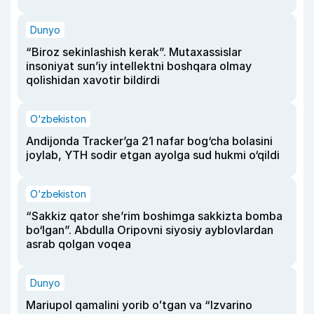
Dunyo
“Biroz sekinlashish kerak”. Mutaxassislar
insoniyat sun’iy intellektni boshqara olmay
qolishidan xavotir bildirdi
O‘zbekiston
Andijonda Tracker’ga 21 nafar bog‘cha bolasini
joylab, YTH sodir etgan ayolga sud hukmi o‘qildi
O‘zbekiston
“Sakkiz qator she’rim boshimga sakkizta bomba
bo‘lgan”. Abdulla Oripovni siyosiy ayblovlardan
asrab qolgan voqea
Dunyo
Mariupol qamalini yorib oʻtgan va “Izvarino