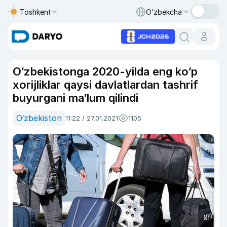
Toshkent
O‘zbekcha
O‘zbekistonga 2020-yilda eng ko‘p
xorijliklar qaysi davlatlardan tashrif
buyurgani ma’lum qilindi
O‘zbekiston
11:22 / 27.01.2021
1105