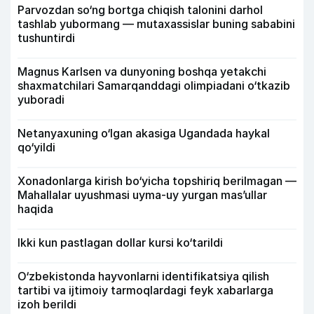
Parvozdan so‘ng bortga chiqish talonini darhol
tashlab yubormang — mutaxassislar buning sababini
tushuntirdi
Magnus Karlsen va dunyoning boshqa yetakchi
shaxmatchilari Samarqanddagi olimpiadani o‘tkazib
yuboradi
Netanyaxuning o‘lgan akasiga Ugandada haykal
qo‘yildi
Xonadonlarga kirish bo‘yicha topshiriq berilmagan —
Mahallalar uyushmasi uyma-uy yurgan mas’ullar
haqida
Ikki kun pastlagan dollar kursi ko‘tarildi
O‘zbekistonda hayvonlarni identifikatsiya qilish
tartibi va ijtimoiy tarmoqlardagi feyk xabarlarga
izoh berildi