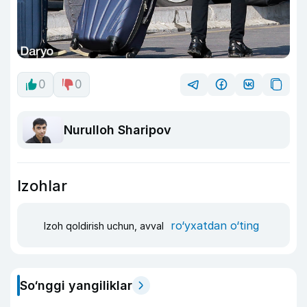
0
0
Nurulloh Sharipov
Izohlar
ro‘yxatdan o‘ting
Izoh qoldirish uchun, avval
So‘nggi yangiliklar