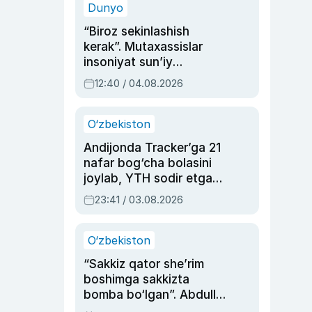
Dunyo
“Biroz sekinlashish
kerak”. Mutaxassislar
insoniyat sun’iy
intellektni boshqara
12:40 / 04.08.2026
olmay qolishidan xavotir
bildirdi
O‘zbekiston
Andijonda Tracker’ga 21
nafar bog‘cha bolasini
joylab, YTH sodir etgan
ayolga sud hukmi o‘qildi
23:41 / 03.08.2026
O‘zbekiston
“Sakkiz qator she’rim
boshimga sakkizta
bomba bo‘lgan”. Abdulla
Oripovni siyosiy