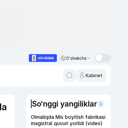
O‘zbekcha
Kabinet
So‘nggi yangiliklar
da
Olmaliqda Mis boyitish fabrikasi
magistral quvuri yorildi (video)