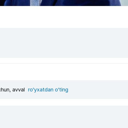
uchun, avval
ro‘yxatdan o‘ting