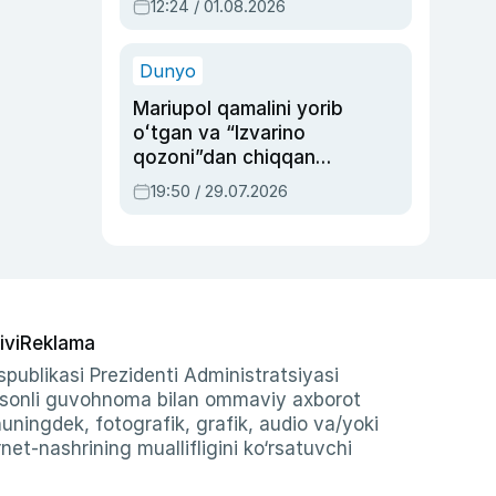
12:24 / 01.08.2026
ayblovlardan asrab
qolgan voqea
Dunyo
Mariupol qamalini yorib
oʻtgan va “Izvarino
qozoni”dan chiqqan
qahramon — Ukraina
19:50 / 29.07.2026
armiyasi bosh
qoʻmondoni Drapatiy
haqida
ivi
Reklama
publikasi Prezidenti Administratsiyasi
-sonli guvohnoma bilan ommaviy axborot
shuningdek, fotografik, grafik, audio va/yoki
et-nashrining muallifligini ko‘rsatuvchi