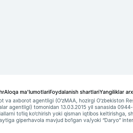
hr
Aloqa ma'lumotlari
Foydalanish shartlari
Yangiliklar arx
t va axborot agentligi (O‘zMAA, hozirgi O‘zbekiston Res
ar agentligi) tomonidan 13.03.2015 yil sanasida 0944
allarni to‘liq ko‘chirish yoki qisman iqtibos keltirishga, 
ytiga giperhavola mavjud bo‘lgan va/yoki “Daryo” intern