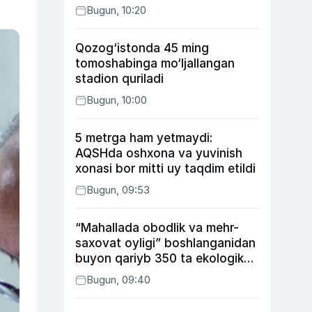
Bugun, 10:20
Qozog‘istonda 45 ming
tomoshabinga mo‘ljallangan
stadion quriladi
Bugun, 10:00
5 metrga ham yetmaydi:
AQSHda oshxona va yuvinish
xonasi bor mitti uy taqdim etildi
Bugun, 09:53
“Mahallada obodlik va mehr-
saxovat oyligi” boshlanganidan
buyon qariyb 350 ta ekologik
huquqbuzarlik aniqlandi
Bugun, 09:40