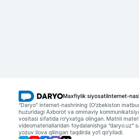
Maxfiylik siyosati
Internet-nas
“Daryo” internet-nashrining (O‘zbekiston matbuo
huzuridagi Axborot va ommaviy kommunikatsiyal
vositasi sifatida ro‘yxatga olingan. Matnli materi
videomateriallaridan foydalanishga “daryo.uz” sa
yozuv ilova qilingan taqdirda yo‘l qo‘yiladi.