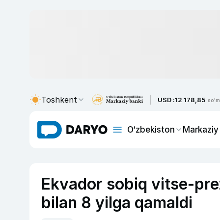
Toshkent
USD :
12 178,85
so'm
O‘zbekiston
Markaziy
Ekvador sobiq vitse-pre
bilan 8 yilga qamaldi