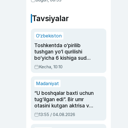
Tavsiyalar
O‘zbekiston
Toshkentda o‘pirilib
tushgan yo‘l qurilishi
bo‘yicha 6 kishiga sud
hukmi o‘qildi
Kecha, 10:10
Madaniyat
“U boshqalar baxti uchun
tug‘ilgan edi”. Bir umr
otasini kutgan aktrisa va
dublyaj ustasi Rimma
13:55 / 04.08.2026
Ahmedovaning
sinovlarga to‘la hayoti