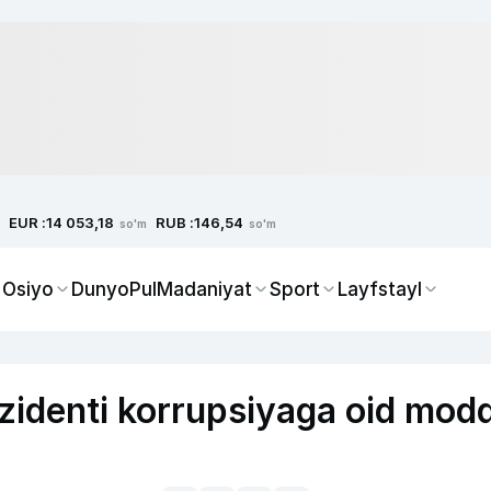
EUR :
RUB :
14 053,18
146,54
so'm
so'm
 Osiyo
Dunyo
Pul
Madaniyat
Sport
Layfstayl
zidenti korrupsiyaga oid mod