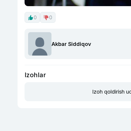
0
0
Akbar Siddiqov
Izohlar
Izoh qoldirish 