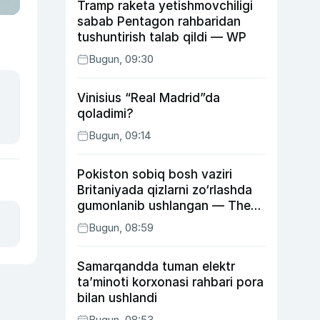
Tramp raketa yetishmovchiligi
sabab Pentagon rahbaridan
tushuntirish talab qildi — WP
Bugun, 09:30
Vinisius “Real Madrid”da
qoladimi?
Bugun, 09:14
Pokiston sobiq bosh vaziri
Britaniyada qizlarni zo‘rlashda
gumonlanib ushlangan — The
Guardian
Bugun, 08:59
Samarqandda tuman elektr
ta’minoti korxonasi rahbari pora
bilan ushlandi
Bugun, 08:53