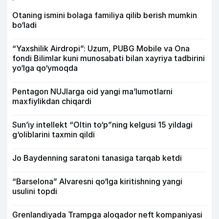
Otaning ismini bolaga familiya qilib berish mumkin
bo‘ladi
“Yaxshilik Airdropi”: Uzum, PUBG Mobile va Ona
fondi Bilimlar kuni munosabati bilan xayriya tadbirini
yo‘lga qo‘ymoqda
Pentagon NUJlarga oid yangi maʼlumotlarni
maxfiylikdan chiqardi
Sun’iy intellekt “Oltin to‘p”ning kelgusi 15 yildagi
g‘oliblarini taxmin qildi
Jo Baydenning saratoni tanasiga tarqab ketdi
“Barselona” Alvaresni qo‘lga kiritishning yangi
usulini topdi
Grenlandiyada Trampga aloqador neft kompaniyasi