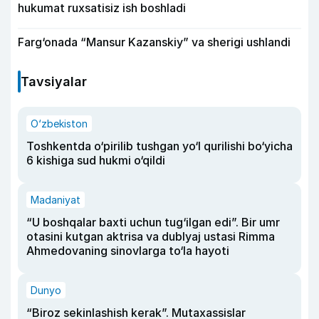
hukumat ruxsatisiz ish boshladi
Farg‘onada “Mansur Kazanskiy” va sherigi ushlandi
Tavsiyalar
O‘zbekiston
Toshkentda o‘pirilib tushgan yo‘l qurilishi bo‘yicha
6 kishiga sud hukmi o‘qildi
Madaniyat
“U boshqalar baxti uchun tug‘ilgan edi”. Bir umr
otasini kutgan aktrisa va dublyaj ustasi Rimma
Ahmedovaning sinovlarga to‘la hayoti
Dunyo
“Biroz sekinlashish kerak”. Mutaxassislar