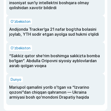
insoniyat sun’iy intellektni boshqara olmay
qolishidan xavotir bildirdi
O‘zbekiston
Andijonda Tracker’ga 21 nafar bog‘cha bolasini
joylab, YTH sodir etgan ayolga sud hukmi o‘qildi
O‘zbekiston
“Sakkiz qator she’rim boshimga sakkizta bomba
bo‘lgan”. Abdulla Oripovni siyosiy ayblovlardan
asrab qolgan voqea
Dunyo
Mariupol qamalini yorib oʻtgan va “Izvarino
qozoni”dan chiqqan qahramon — Ukraina
armiyasi bosh qoʻmondoni Drapatiy haqida