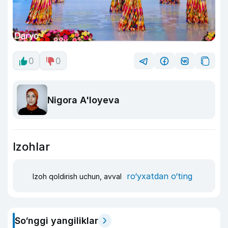
0
0
Nigora A'loyeva
Izohlar
ro‘yxatdan o‘ting
Izoh qoldirish uchun, avval
So‘nggi yangiliklar