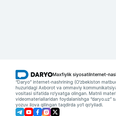
Maxfiylik siyosati
Internet-nas
“Daryo” internet-nashrining (O‘zbekiston matbuo
huzuridagi Axborot va ommaviy kommunikatsiyal
vositasi sifatida ro‘yxatga olingan. Matnli materi
videomateriallaridan foydalanishga “daryo.uz” sa
yozuv ilova qilingan taqdirda yo‘l qo‘yiladi.