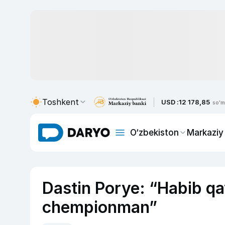
Toshkent
USD :
12 178,85
so'm
O‘zbekiston
Markaziy
Dastin Porye: “Habib qa
chempionman”