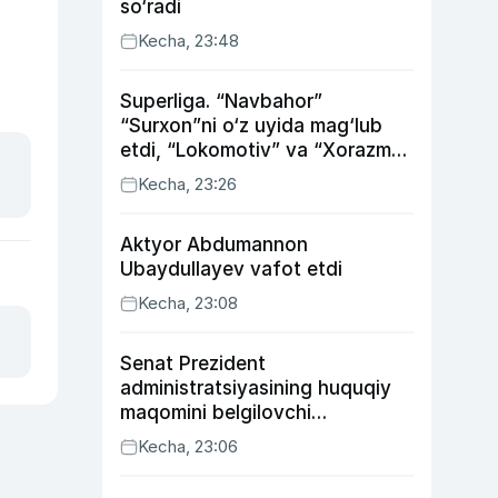
so‘radi
Kecha, 23:48
Superliga. “Navbahor”
“Surxon”ni o‘z uyida mag‘lub
etdi, “Lokomotiv” va “Xorazm”
uyda g‘alaba qozondi
Kecha, 23:26
Aktyor Abdu­mannon
Ubaydullayev vafot etdi
Kecha, 23:08
Senat Prezident
administratsiyasining huquqiy
maqomini belgilovchi
konstitutsiyaviy qonunni
Kecha, 23:06
ma’qulladi