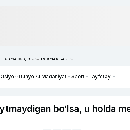
EUR :
RUB :
14 053,18
146,54
so'm
so'm
 Osiyo
Dunyo
Pul
Madaniyat
Sport
Layfstayl
ytmaydigan bo‘lsa, u holda m