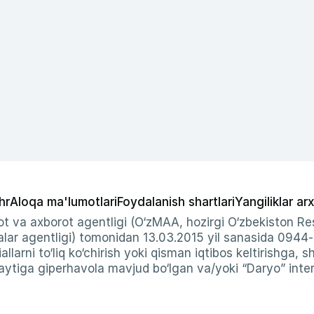
hr
Aloqa ma'lumotlari
Foydalanish shartlari
Yangiliklar arx
t va axborot agentligi (O‘zMAA, hozirgi O‘zbekiston Res
ar agentligi) tomonidan 13.03.2015 yil sanasida 0944
allarni to‘liq ko‘chirish yoki qisman iqtibos keltirishga, 
ytiga giperhavola mavjud bo‘lgan va/yoki “Daryo” intern