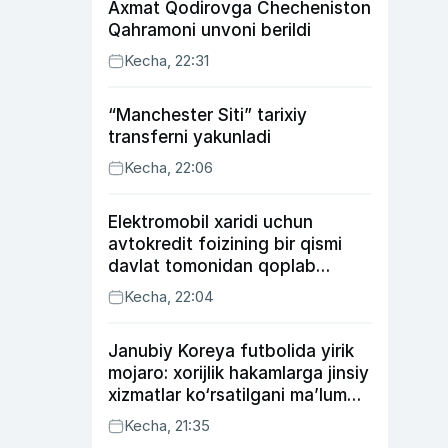
Axmat Qodirovga Checheniston
Qahramoni unvoni berildi
Kecha, 22:31
“Manchester Siti” tarixiy
transferni yakunladi
Kecha, 22:06
Elektromobil xaridi uchun
avtokredit foizining bir qismi
davlat tomonidan qoplab
berilishi mumkin
Kecha, 22:04
Janubiy Koreya futbolida yirik
mojaro: xorijlik hakamlarga jinsiy
xizmatlar ko‘rsatilgani ma’lum
qilindi
Kecha, 21:35