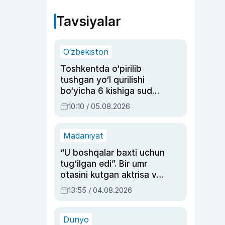
Tavsiyalar
O‘zbekiston
Toshkentda o‘pirilib
tushgan yo‘l qurilishi
bo‘yicha 6 kishiga sud
hukmi o‘qildi
10:10 / 05.08.2026
Madaniyat
“U boshqalar baxti uchun
tug‘ilgan edi”. Bir umr
otasini kutgan aktrisa va
dublyaj ustasi Rimma
13:55 / 04.08.2026
Ahmedovaning
sinovlarga to‘la hayoti
Dunyo