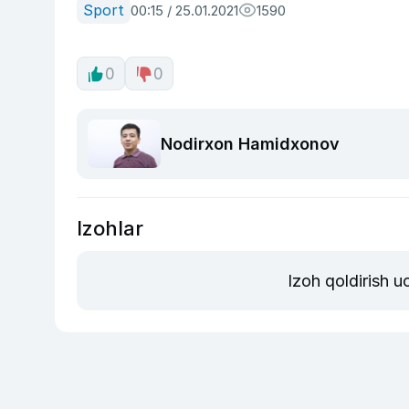
Sport
00:15 / 25.01.2021
1590
0
0
Nodirxon Hamidxonov
Izohlar
Izoh qoldirish 