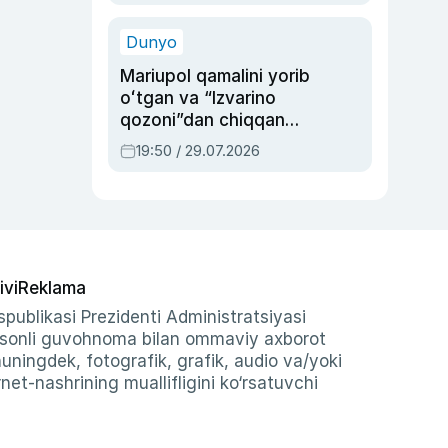
qolgan voqea
Dunyo
Mariupol qamalini yorib
oʻtgan va “Izvarino
qozoni”dan chiqqan
qahramon — Ukraina
19:50 / 29.07.2026
armiyasi bosh
qoʻmondoni Drapatiy
haqida
ivi
Reklama
publikasi Prezidenti Administratsiyasi
-sonli guvohnoma bilan ommaviy axborot
shuningdek, fotografik, grafik, audio va/yoki
et-nashrining muallifligini ko‘rsatuvchi