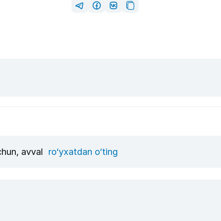
uchun, avval
ro‘yxatdan o‘ting