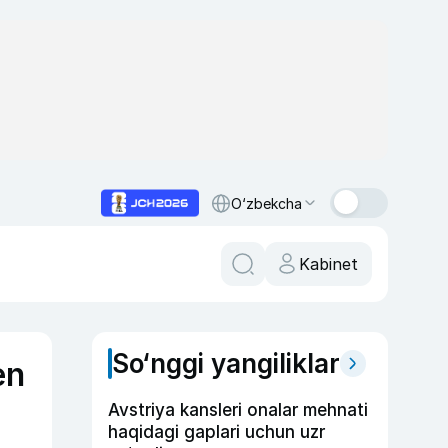
O‘zbekcha
Kabinet
So‘nggi yangiliklar
en
Avstriya kansleri onalar mehnati
haqidagi gaplari uchun uzr