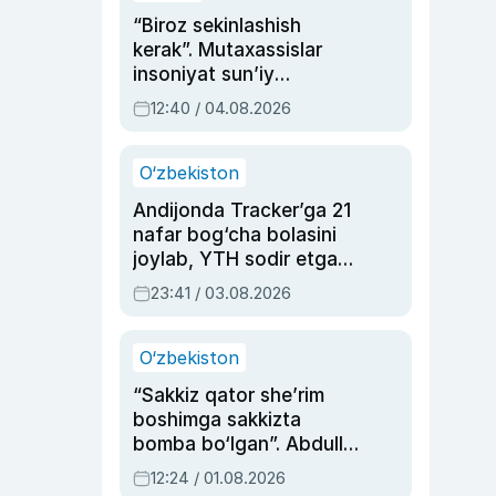
“Biroz sekinlashish
kerak”. Mutaxassislar
insoniyat sun’iy
intellektni boshqara
12:40 / 04.08.2026
olmay qolishidan xavotir
bildirdi
O‘zbekiston
Andijonda Tracker’ga 21
nafar bog‘cha bolasini
joylab, YTH sodir etgan
ayolga sud hukmi o‘qildi
23:41 / 03.08.2026
O‘zbekiston
“Sakkiz qator she’rim
boshimga sakkizta
bomba bo‘lgan”. Abdulla
Oripovni siyosiy
12:24 / 01.08.2026
ayblovlardan asrab