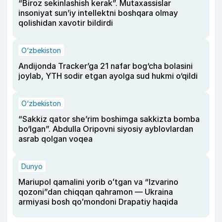
“Biroz sekinlashish kerak”. Mutaxassislar
insoniyat sun’iy intellektni boshqara olmay
qolishidan xavotir bildirdi
O‘zbekiston
Andijonda Tracker’ga 21 nafar bog‘cha bolasini
joylab, YTH sodir etgan ayolga sud hukmi o‘qildi
O‘zbekiston
“Sakkiz qator she’rim boshimga sakkizta bomba
bo‘lgan”. Abdulla Oripovni siyosiy ayblovlardan
asrab qolgan voqea
Dunyo
Mariupol qamalini yorib oʻtgan va “Izvarino
qozoni”dan chiqqan qahramon — Ukraina
armiyasi bosh qoʻmondoni Drapatiy haqida