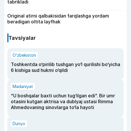
tabrikladi
Original atirni qalbakisidan farqlashga yordam
beradigan oltita layfhak
Tavsiyalar
O‘zbekiston
Toshkentda o‘pirilib tushgan yo‘l qurilishi bo‘yicha
6 kishiga sud hukmi o‘qildi
Madaniyat
“U boshqalar baxti uchun tug‘ilgan edi”. Bir umr
otasini kutgan aktrisa va dublyaj ustasi Rimma
Ahmedovaning sinovlarga to‘la hayoti
Dunyo