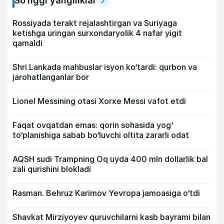
So‘nggi yangiliklar
Rossiyada terakt rejalashtirgan va Suriyaga
ketishga uringan surxondaryolik 4 nafar yigit
qamaldi
Shri Lankada mahbuslar isyon ko‘tardi: qurbon va
jarohatlanganlar bor
Lionel Messining otasi Xorxe Messi vafot etdi
Faqat ovqatdan emas: qorin sohasida yog‘
to‘planishiga sabab bo‘luvchi oltita zararli odat
AQSH sudi Trampning Oq uyda 400 mln dollarlik bal
zali qurishini blokladi
Rasman. Behruz Karimov Yevropa jamoasiga o‘tdi
Shavkat Mirziyoyev quruvchilarni kasb bayrami bilan