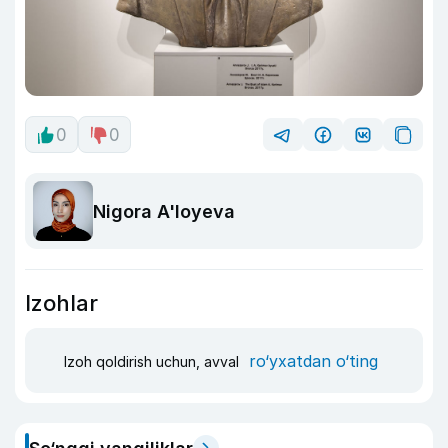
0
0
Nigora A'loyeva
Izohlar
ro‘yxatdan o‘ting
Izoh qoldirish uchun, avval