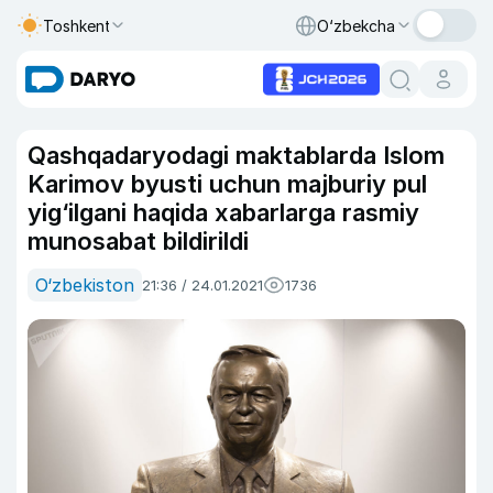
Toshkent
O‘zbekcha
Qashqadaryodagi maktablarda Islom
Karimov byusti uchun majburiy pul
yig‘ilgani haqida xabarlarga rasmiy
munosabat bildirildi
O‘zbekiston
21:36 / 24.01.2021
1736