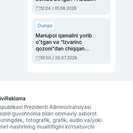
Oripovni siyosiy
12:24 / 01.08.2026
ayblovlardan asrab
qolgan voqea
Dunyo
Mariupol qamalini yorib
oʻtgan va “Izvarino
qozoni”dan chiqqan
qahramon — Ukraina
19:50 / 29.07.2026
armiyasi bosh
qoʻmondoni Drapatiy
haqida
ivi
Reklama
publikasi Prezidenti Administratsiyasi
-sonli guvohnoma bilan ommaviy axborot
shuningdek, fotografik, grafik, audio va/yoki
et-nashrining muallifligini ko‘rsatuvchi