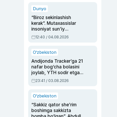
sinovlarga to‘la hayoti
Dunyo
“Biroz sekinlashish
kerak”. Mutaxassislar
insoniyat sun’iy
intellektni boshqara
12:40 / 04.08.2026
olmay qolishidan xavotir
bildirdi
O‘zbekiston
Andijonda Tracker’ga 21
nafar bog‘cha bolasini
joylab, YTH sodir etgan
ayolga sud hukmi o‘qildi
23:41 / 03.08.2026
O‘zbekiston
“Sakkiz qator she’rim
boshimga sakkizta
bomba bo‘lgan”. Abdulla