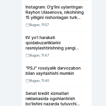
Instagram: O‘g‘lini uylantirgan
Rayhon Ulasenova, nikohining
15 yilligini nishonlagan turk
aktyorlari va Kamelot qasriga
Bugun, 11:57
sayohat qilgan Zebo Rahimova
IIV yo‘l harakati
qoidabuzarliklarini
rasmiylashtirishning yangi
tartibini taklif qildi
Bugun, 11:47
“PSJ” rossiyalik darvozabon
bilan xayrlashishi mumkin
Bugun, 11:40
Senat kredit xizmatlari
reklamasida ogohlantirish
bo‘lishini nazarda tutuvchi