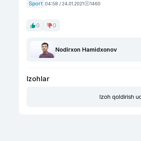
Sport
04:58 / 24.01.2021
1460
0
0
Nodirxon Hamidxonov
Izohlar
Izoh qoldirish 