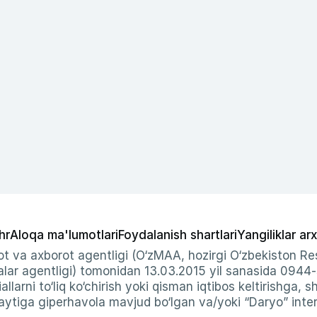
hr
Aloqa ma'lumotlari
Foydalanish shartlari
Yangiliklar arx
t va axborot agentligi (O‘zMAA, hozirgi O‘zbekiston Res
ar agentligi) tomonidan 13.03.2015 yil sanasida 0944
allarni to‘liq ko‘chirish yoki qisman iqtibos keltirishga, 
ytiga giperhavola mavjud bo‘lgan va/yoki “Daryo” intern