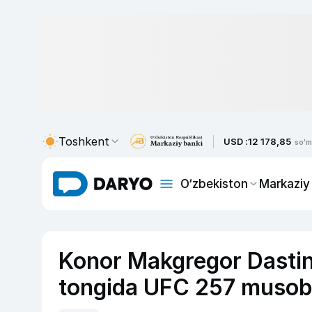
Toshkent
USD :
12 178,85
so'm
O‘zbekiston
Markaziy
Konor Makgregor Dastin
tongida UFC 257 musobaq