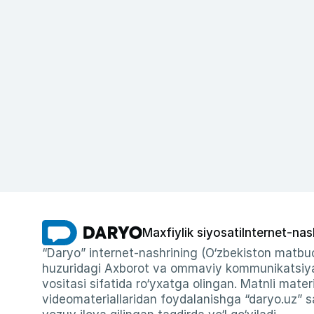
Maxfiylik siyosati
Internet-nas
“Daryo” internet-nashrining (O‘zbekiston matbuo
huzuridagi Axborot va ommaviy kommunikatsiyal
vositasi sifatida ro‘yxatga olingan. Matnli materi
videomateriallaridan foydalanishga “daryo.uz” sa