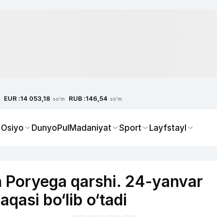
EUR :
RUB :
14 053,18
146,54
so'm
so'm
 Osiyo
Dunyo
Pul
Madaniyat
Sport
Layfstayl
 Poryega qarshi. 24-yanvar
asi bo‘lib o‘tadi