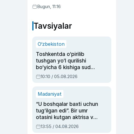
qonunni ma’qulladi
Bugun, 11:16
Tavsiyalar
O‘zbekiston
Toshkentda o‘pirilib
tushgan yo‘l qurilishi
bo‘yicha 6 kishiga sud
hukmi o‘qildi
10:10 / 05.08.2026
Madaniyat
“U boshqalar baxti uchun
tug‘ilgan edi”. Bir umr
otasini kutgan aktrisa va
dublyaj ustasi Rimma
13:55 / 04.08.2026
Ahmedovaning