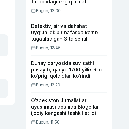
futbolidagi eng qimmat
transferga aylandi
Bugun, 13:00
Detektiv, sir va dahshat
uyg‘unligi: bir nafasda ko‘rib
tugatiladigan 3 ta serial
Bugun, 12:45
Dunay daryosida suv sathi
pasayib, qariyb 1700 yillik Rim
ko‘prigi qoldiqlari ko‘rindi
Bugun, 12:20
O‘zbekiston Jurnalistlar
uyushmasi qoshida Blogerlar
ijodiy kengashi tashkil etildi
Bugun, 11:58