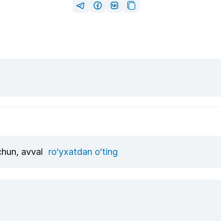
uchun, avval
ro‘yxatdan o‘ting