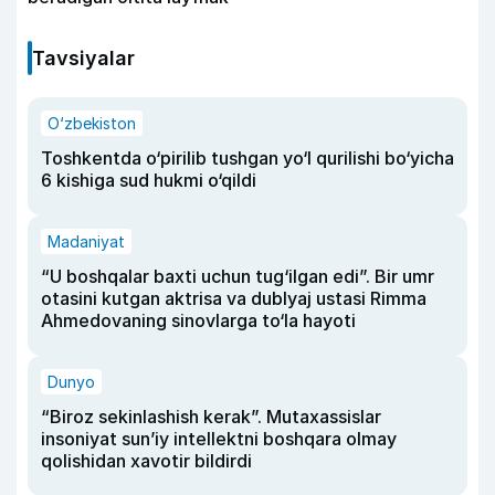
Tavsiyalar
O‘zbekiston
Toshkentda o‘pirilib tushgan yo‘l qurilishi bo‘yicha
6 kishiga sud hukmi o‘qildi
Madaniyat
“U boshqalar baxti uchun tug‘ilgan edi”. Bir umr
otasini kutgan aktrisa va dublyaj ustasi Rimma
Ahmedovaning sinovlarga to‘la hayoti
Dunyo
“Biroz sekinlashish kerak”. Mutaxassislar
insoniyat sun’iy intellektni boshqara olmay
qolishidan xavotir bildirdi