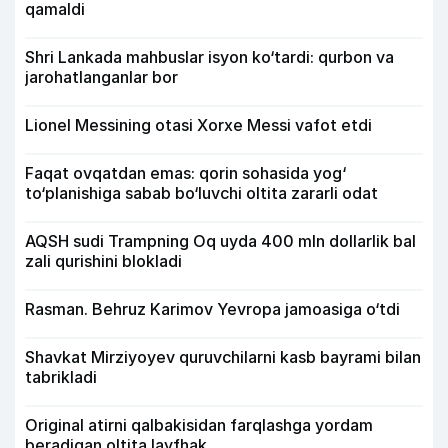
qamaldi
Shri Lankada mahbuslar isyon ko‘tardi: qurbon va
jarohatlanganlar bor
Lionel Messining otasi Xorxe Messi vafot etdi
Faqat ovqatdan emas: qorin sohasida yog‘
to‘planishiga sabab bo‘luvchi oltita zararli odat
AQSH sudi Trampning Oq uyda 400 mln dollarlik bal
zali qurishini blokladi
Rasman. Behruz Karimov Yevropa jamoasiga o‘tdi
Shavkat Mirziyoyev quruvchilarni kasb bayrami bilan
tabrikladi
Original atirni qalbakisidan farqlashga yordam
beradigan oltita layfhak