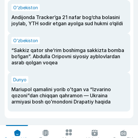
O‘zbekiston
Andijonda Tracker’ga 21 nafar bog‘cha bolasini
joylab, YTH sodir etgan ayolga sud hukmi o‘qildi
O‘zbekiston
“Sakkiz qator she’rim boshimga sakkizta bomba
bo‘lgan”. Abdulla Oripovni siyosiy ayblovlardan
asrab qolgan voqea
Dunyo
Mariupol qamalini yorib oʻtgan va “Izvarino
qozoni”dan chiqqan qahramon — Ukraina
armiyasi bosh qoʻmondoni Drapatiy haqida