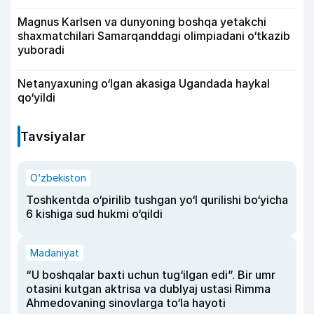
Magnus Karlsen va dunyoning boshqa yetakchi
shaxmatchilari Samarqanddagi olimpiadani o‘tkazib
yuboradi
Netanyaxuning o‘lgan akasiga Ugandada haykal
qo‘yildi
Tavsiyalar
O‘zbekiston
Toshkentda o‘pirilib tushgan yo‘l qurilishi bo‘yicha
6 kishiga sud hukmi o‘qildi
Madaniyat
“U boshqalar baxti uchun tug‘ilgan edi”. Bir umr
otasini kutgan aktrisa va dublyaj ustasi Rimma
Ahmedovaning sinovlarga to‘la hayoti