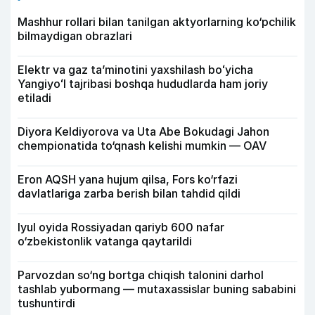
Mashhur rollari bilan tanilgan aktyorlarning ko‘pchilik
bilmaydigan obrazlari
Elektr va gaz taʼminotini yaxshilash boʻyicha
Yangiyoʻl tajribasi boshqa hududlarda ham joriy
etiladi
Diyora Keldiyorova va Uta Abe Bokudagi Jahon
chempionatida to‘qnash kelishi mumkin — OAV
Eron AQSH yana hujum qilsa, Fors ko‘rfazi
davlatlariga zarba berish bilan tahdid qildi
Iyul oyida Rossiyadan qariyb 600 nafar
o‘zbekistonlik vatanga qaytarildi
Parvozdan so‘ng bortga chiqish talonini darhol
tashlab yubormang — mutaxassislar buning sababini
tushuntirdi