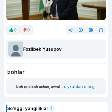
0
0
Fozilbek Yusupov
Izohlar
ro‘yxatdan o‘ting
Izoh qoldirish uchun, avval
So‘nggi yangiliklar