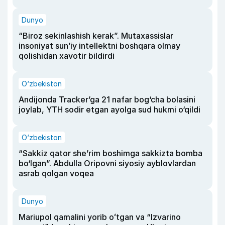
Dunyo
“Biroz sekinlashish kerak”. Mutaxassislar
insoniyat sun’iy intellektni boshqara olmay
qolishidan xavotir bildirdi
O‘zbekiston
Andijonda Tracker’ga 21 nafar bog‘cha bolasini
joylab, YTH sodir etgan ayolga sud hukmi o‘qildi
O‘zbekiston
“Sakkiz qator she’rim boshimga sakkizta bomba
bo‘lgan”. Abdulla Oripovni siyosiy ayblovlardan
asrab qolgan voqea
Dunyo
Mariupol qamalini yorib oʻtgan va “Izvarino