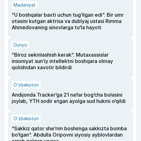
Madaniyat
“U boshqalar baxti uchun tug‘ilgan edi”. Bir umr
otasini kutgan aktrisa va dublyaj ustasi Rimma
Ahmedovaning sinovlarga to‘la hayoti
Dunyo
“Biroz sekinlashish kerak”. Mutaxassislar
insoniyat sun’iy intellektni boshqara olmay
qolishidan xavotir bildirdi
O‘zbekiston
Andijonda Tracker’ga 21 nafar bog‘cha bolasini
joylab, YTH sodir etgan ayolga sud hukmi o‘qildi
O‘zbekiston
“Sakkiz qator she’rim boshimga sakkizta bomba
bo‘lgan”. Abdulla Oripovni siyosiy ayblovlardan