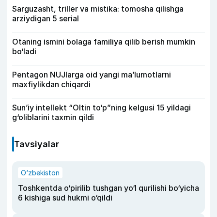
Sarguzasht, triller va mistika: tomosha qilishga
arziydigan 5 serial
Otaning ismini bolaga familiya qilib berish mumkin
bo‘ladi
Pentagon NUJlarga oid yangi maʼlumotlarni
maxfiylikdan chiqardi
Sun’iy intellekt “Oltin to‘p”ning kelgusi 15 yildagi
g‘oliblarini taxmin qildi
Tavsiyalar
O‘zbekiston
Toshkentda o‘pirilib tushgan yo‘l qurilishi bo‘yicha
6 kishiga sud hukmi o‘qildi