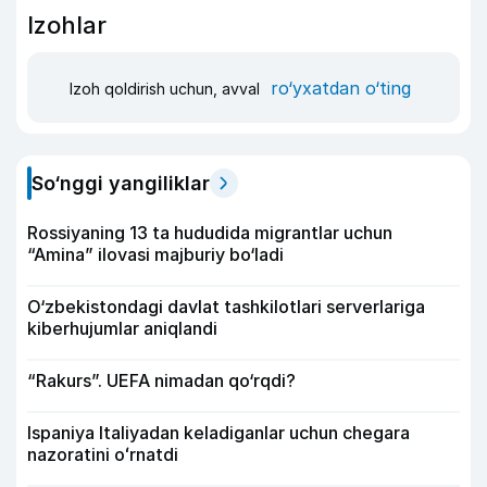
Izohlar
ro‘yxatdan o‘ting
Izoh qoldirish uchun, avval
So‘nggi yangiliklar
Rossiyaning 13 ta hududida migrantlar uchun
“Amina” ilovasi majburiy bo‘ladi
O‘zbekistondagi davlat tashkilotlari serverlariga
kiberhujumlar aniqlandi
“Rakurs”. UEFA nimadan qo‘rqdi?
Ispaniya Italiyadan keladiganlar uchun chegara
nazoratini oʻrnatdi