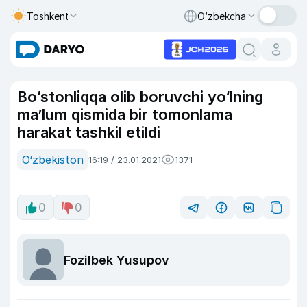
Toshkent
O‘zbekcha
Bo‘stonliqqa olib boruvchi yo‘lning
ma’lum qismida bir tomonlama
harakat tashkil etildi
O‘zbekiston
16:19 / 23.01.2021
1371
0
0
Fozilbek Yusupov