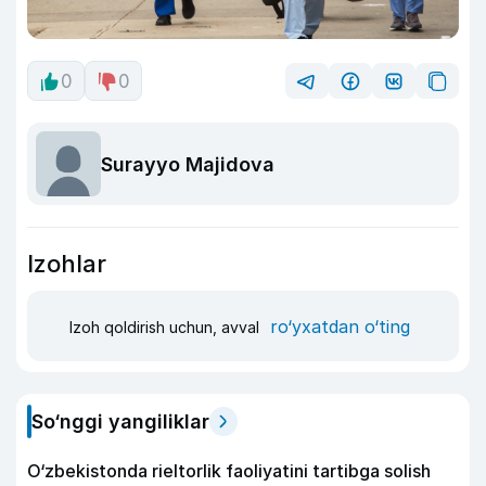
0
0
Surayyo Majidova
Izohlar
ro‘yxatdan o‘ting
Izoh qoldirish uchun, avval
So‘nggi yangiliklar
O‘zbekistonda rieltorlik faoliyatini tartibga solish