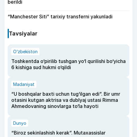
berildi
“Manchester Siti” tarixiy transferni yakunladi
Tavsiyalar
O‘zbekiston
Toshkentda o‘pirilib tushgan yo‘l qurilishi bo‘yicha
6 kishiga sud hukmi o‘qildi
Madaniyat
“U boshqalar baxti uchun tug‘ilgan edi”. Bir umr
otasini kutgan aktrisa va dublyaj ustasi Rimma
Ahmedovaning sinovlarga to‘la hayoti
Dunyo
“Biroz sekinlashish kerak”. Mutaxassislar