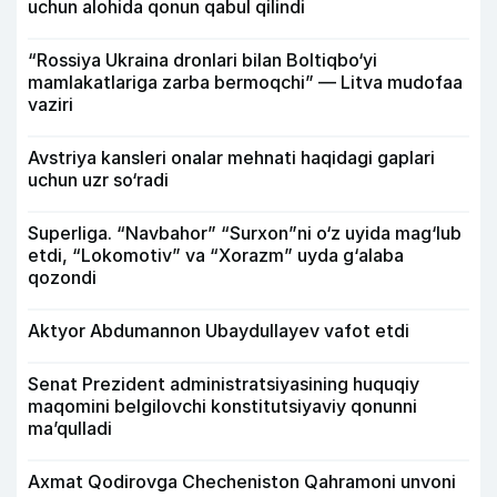
uchun alohida qonun qabul qilindi
“Rossiya Ukraina dronlari bilan Boltiqbo‘yi
mamlakatlariga zarba bermoqchi” — Litva mudofaa
vaziri
Avstriya kansleri onalar mehnati haqidagi gaplari
uchun uzr so‘radi
Superliga. “Navbahor” “Surxon”ni o‘z uyida mag‘lub
etdi, “Lokomotiv” va “Xorazm” uyda g‘alaba
qozondi
Aktyor Abdu­mannon Ubaydullayev vafot etdi
Senat Prezident administratsiyasining huquqiy
maqomini belgilovchi konstitutsiyaviy qonunni
ma’qulladi
Axmat Qodirovga Checheniston Qahramoni unvoni