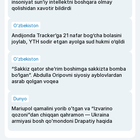
insoniyat sun’iy intellektni boshqara olmay
qolishidan xavotir bildirdi
O‘zbekiston
Andijonda Tracker’ga 21 nafar bog‘cha bolasini
joylab, YTH sodir etgan ayolga sud hukmi o‘qildi
O‘zbekiston
“Sakkiz qator she’rim boshimga sakkizta bomba
bo‘lgan”. Abdulla Oripovni siyosiy ayblovlardan
asrab qolgan voqea
Dunyo
Mariupol qamalini yorib oʻtgan va “Izvarino
qozoni”dan chiqqan qahramon — Ukraina
armiyasi bosh qoʻmondoni Drapatiy haqida