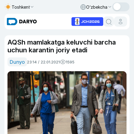
Toshkent
O‘zbekcha
AQSh mamlakatga keluvchi barcha
uchun karantin joriy etadi
Dunyo
23:14 / 22.01.2021
1595