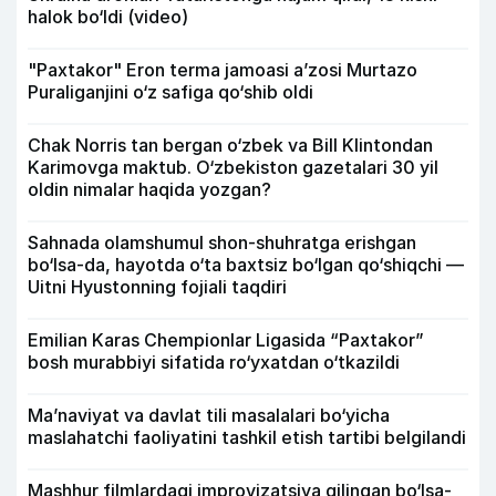
halok bo‘ldi (video)
"Paxtakor" Eron terma jamoasi a’zosi Murtazo
Puraliganjini o‘z safiga qo‘shib oldi
Chak Norris tan bergan o‘zbek va Bill Klintondan
Karimovga maktub. O‘zbekiston gazetalari 30 yil
oldin nimalar haqida yozgan?
Sahnada olamshumul shon-shuhratga erishgan
bo‘lsa-da, hayotda o‘ta baxtsiz bo‘lgan qo‘shiqchi —
Uitni Hyustonning fojiali taqdiri
Emilian Karas Chempionlar Ligasida “Paxtakor”
bosh murabbiyi sifatida ro‘yxatdan o‘tkazildi
Ma’naviyat va davlat tili masalalari bo‘yicha
maslahatchi faoliyatini tashkil etish tartibi belgilandi
Mashhur filmlardagi improvizatsiya qilingan bo‘lsa-