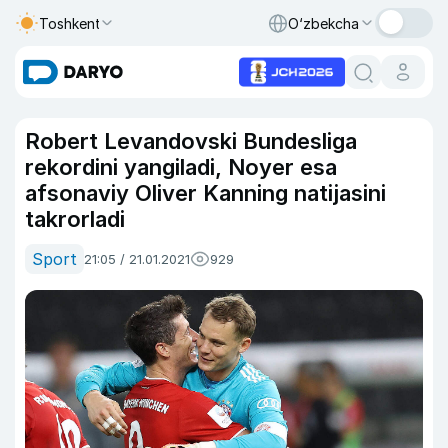
Toshkent
O‘zbekcha
Robert Levandovski Bundesliga
rekordini yangiladi, Noyer esa
afsonaviy Oliver Kanning natijasini
takrorladi
Sport
21:05 / 21.01.2021
929