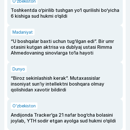
O‘zbekiston
Toshkentda o‘pirilib tushgan yo‘l qurilishi bo‘yicha
6 kishiga sud hukmi o‘qildi
Madaniyat
“U boshqalar baxti uchun tug‘ilgan edi”. Bir umr
otasini kutgan aktrisa va dublyaj ustasi Rimma
Ahmedovaning sinovlarga to‘la hayoti
Dunyo
“Biroz sekinlashish kerak”. Mutaxassislar
insoniyat sun’iy intellektni boshqara olmay
qolishidan xavotir bildirdi
O‘zbekiston
Andijonda Tracker’ga 21 nafar bog‘cha bolasini
joylab, YTH sodir etgan ayolga sud hukmi o‘qildi