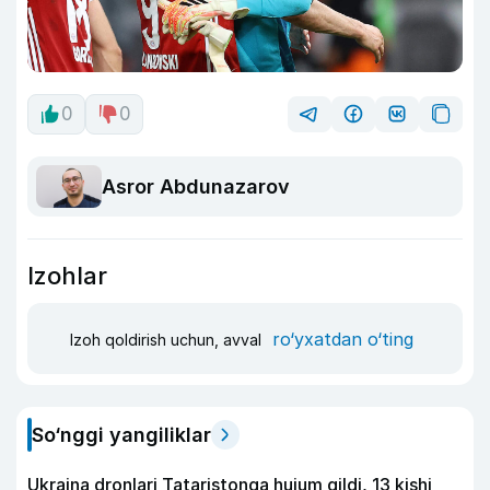
0
0
Asror Abdunazarov
Izohlar
ro‘yxatdan o‘ting
Izoh qoldirish uchun, avval
So‘nggi yangiliklar
Ukraina dronlari Tataristonga hujum qildi, 13 kishi