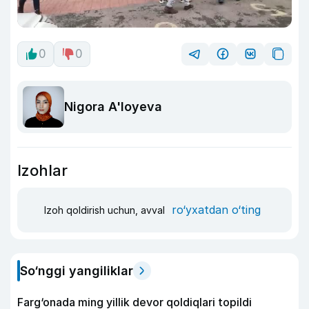
0
0
Nigora A'loyeva
Izohlar
ro‘yxatdan o‘ting
Izoh qoldirish uchun, avval
So‘nggi yangiliklar
Farg‘onada ming yillik devor qoldiqlari topildi