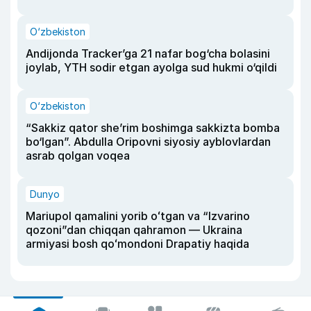
O‘zbekiston
Andijonda Tracker’ga 21 nafar bog‘cha bolasini
joylab, YTH sodir etgan ayolga sud hukmi o‘qildi
O‘zbekiston
“Sakkiz qator she’rim boshimga sakkizta bomba
bo‘lgan”. Abdulla Oripovni siyosiy ayblovlardan
asrab qolgan voqea
Dunyo
Mariupol qamalini yorib oʻtgan va “Izvarino
qozoni”dan chiqqan qahramon — Ukraina
armiyasi bosh qoʻmondoni Drapatiy haqida