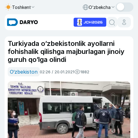
Toshkent
O‘zbekcha
Turkiyada o‘zbekistonlik ayollarni
fohishalik qilishga majburlagan jinoiy
guruh qo‘lga olindi
O‘zbekiston
02:26 / 20.01.2021
1882