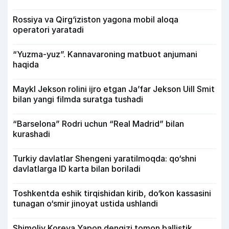
Rossiya va Qirg‘iziston yagona mobil aloqa
operatori yaratadi
“Yuzma-yuz”. Kannavaroning matbuot anjumani
haqida
Maykl Jekson rolini ijro etgan Ja’far Jekson Uill Smit
bilan yangi filmda suratga tushadi
“Barselona” Rodri uchun “Real Madrid” bilan
kurashadi
Turkiy davlatlar Shengeni yaratilmoqda: qo‘shni
davlatlarga ID karta bilan boriladi
Toshkentda eshik tirqishidan kirib, do‘kon kassasini
tunagan o‘smir jinoyat ustida ushlandi
Shimoliy Koreya Yapon dengizi tomon ballistik