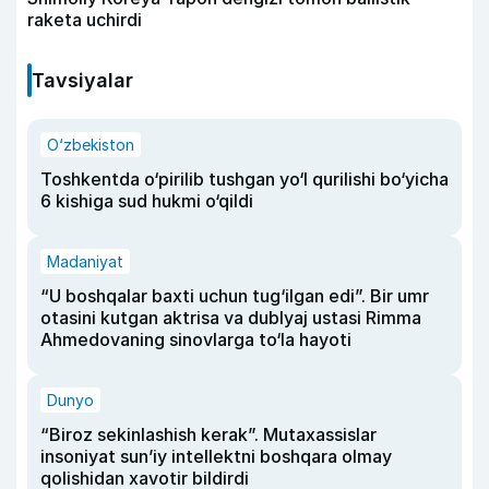
raketa uchirdi
Tavsiyalar
O‘zbekiston
Toshkentda o‘pirilib tushgan yo‘l qurilishi bo‘yicha
6 kishiga sud hukmi o‘qildi
Madaniyat
“U boshqalar baxti uchun tug‘ilgan edi”. Bir umr
otasini kutgan aktrisa va dublyaj ustasi Rimma
Ahmedovaning sinovlarga to‘la hayoti
Dunyo
“Biroz sekinlashish kerak”. Mutaxassislar
insoniyat sun’iy intellektni boshqara olmay
qolishidan xavotir bildirdi