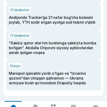
O‘zbekiston
Andijonda Tracker’ga 21 nafar bog‘cha bolasini
joylab, YTH sodir etgan ayolga sud hukmi o‘qildi
O‘zbekiston
“Sakkiz qator she’rim boshimga sakkizta bomba
bo‘lgan”. Abdulla Oripovni siyosiy ayblovlardan
asrab qolgan voqea
Dunyo
Mariupol qamalini yorib oʻtgan va “Izvarino
qozoni”dan chiqqan qahramon — Ukraina
armiyasi bosh qoʻmondoni Drapatiy haqida