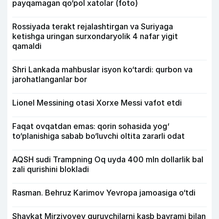
payqamagan qo‘pol xatolar (foto)
Rossiyada terakt rejalashtirgan va Suriyaga
ketishga uringan surxondaryolik 4 nafar yigit
qamaldi
Shri Lankada mahbuslar isyon ko‘tardi: qurbon va
jarohatlanganlar bor
Lionel Messining otasi Xorxe Messi vafot etdi
Faqat ovqatdan emas: qorin sohasida yog‘
to‘planishiga sabab bo‘luvchi oltita zararli odat
AQSH sudi Trampning Oq uyda 400 mln dollarlik bal
zali qurishini blokladi
Rasman. Behruz Karimov Yevropa jamoasiga o‘tdi
Shavkat Mirziyoyev quruvchilarni kasb bayrami bilan