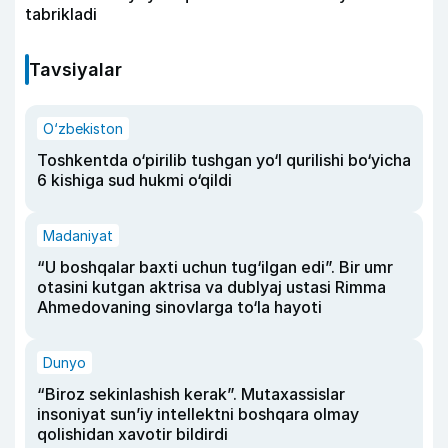
tabrikladi
Tavsiyalar
O‘zbekiston
Toshkentda o‘pirilib tushgan yo‘l qurilishi bo‘yicha
6 kishiga sud hukmi o‘qildi
Madaniyat
“U boshqalar baxti uchun tug‘ilgan edi”. Bir umr
otasini kutgan aktrisa va dublyaj ustasi Rimma
Ahmedovaning sinovlarga to‘la hayoti
Dunyo
“Biroz sekinlashish kerak”. Mutaxassislar
insoniyat sun’iy intellektni boshqara olmay
qolishidan xavotir bildirdi