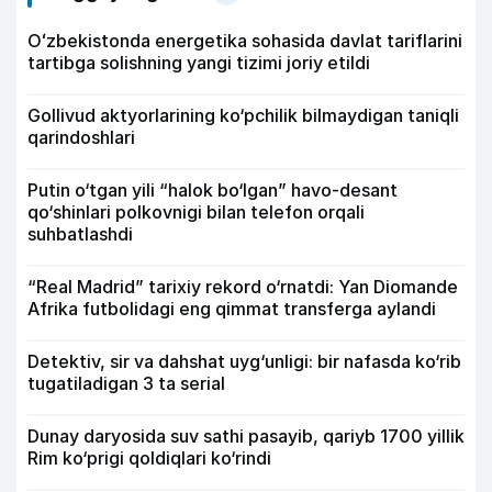
Oʻzbekistonda energetika sohasida davlat tariflarini
tartibga solishning yangi tizimi joriy etildi
Gollivud aktyorlarining ko‘pchilik bilmaydigan taniqli
qarindoshlari
Putin o‘tgan yili “halok bo‘lgan” havo-desant
qo‘shinlari polkovnigi bilan telefon orqali
suhbatlashdi
“Real Madrid” tarixiy rekord o‘rnatdi: Yan Diomande
Afrika futbolidagi eng qimmat transferga aylandi
Detektiv, sir va dahshat uyg‘unligi: bir nafasda ko‘rib
tugatiladigan 3 ta serial
Dunay daryosida suv sathi pasayib, qariyb 1700 yillik
Rim ko‘prigi qoldiqlari ko‘rindi