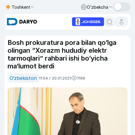
Toshkent
O‘zbekcha
Bosh prokuratura pora bilan qo‘lga
olingan “Xorazm hududiy elektr
tarmoqlari” rahbari ishi bo‘yicha
ma’lumot berdi
O‘zbekiston
11:54 / 20.01.2021
1199