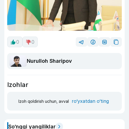
0
0
Nurulloh Sharipov
Izohlar
ro‘yxatdan o‘ting
Izoh qoldirish uchun, avval
So‘nggi yangiliklar