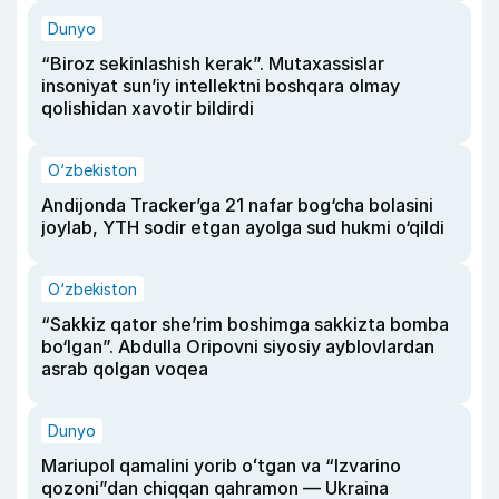
Dunyo
“Biroz sekinlashish kerak”. Mutaxassislar
insoniyat sun’iy intellektni boshqara olmay
qolishidan xavotir bildirdi
O‘zbekiston
Andijonda Tracker’ga 21 nafar bog‘cha bolasini
joylab, YTH sodir etgan ayolga sud hukmi o‘qildi
O‘zbekiston
“Sakkiz qator she’rim boshimga sakkizta bomba
bo‘lgan”. Abdulla Oripovni siyosiy ayblovlardan
asrab qolgan voqea
Dunyo
Mariupol qamalini yorib oʻtgan va “Izvarino
qozoni”dan chiqqan qahramon — Ukraina