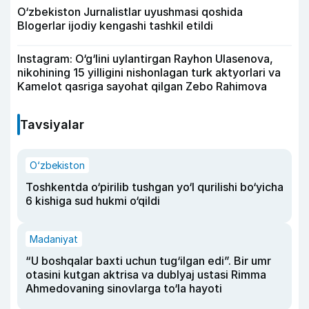
O‘zbekiston Jurnalistlar uyushmasi qoshida
Blogerlar ijodiy kengashi tashkil etildi
Instagram: O‘g‘lini uylantirgan Rayhon Ulasenova,
nikohining 15 yilligini nishonlagan turk aktyorlari va
Kamelot qasriga sayohat qilgan Zebo Rahimova
Tavsiyalar
O‘zbekiston
Toshkentda o‘pirilib tushgan yo‘l qurilishi bo‘yicha
6 kishiga sud hukmi o‘qildi
Madaniyat
“U boshqalar baxti uchun tug‘ilgan edi”. Bir umr
otasini kutgan aktrisa va dublyaj ustasi Rimma
Ahmedovaning sinovlarga to‘la hayoti