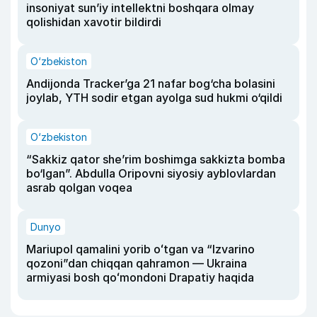
insoniyat sun’iy intellektni boshqara olmay
qolishidan xavotir bildirdi
O‘zbekiston
Andijonda Tracker’ga 21 nafar bog‘cha bolasini
joylab, YTH sodir etgan ayolga sud hukmi o‘qildi
O‘zbekiston
“Sakkiz qator she’rim boshimga sakkizta bomba
bo‘lgan”. Abdulla Oripovni siyosiy ayblovlardan
asrab qolgan voqea
Dunyo
Mariupol qamalini yorib oʻtgan va “Izvarino
qozoni”dan chiqqan qahramon — Ukraina
armiyasi bosh qoʻmondoni Drapatiy haqida