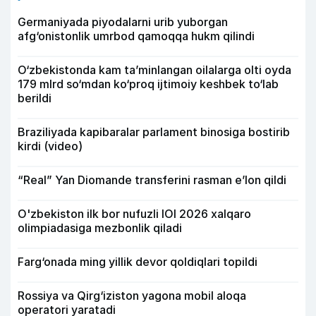
Germaniyada piyodalarni urib yuborgan
afg‘onistonlik umrbod qamoqqa hukm qilindi
O‘zbekistonda kam ta’minlangan oilalarga olti oyda
179 mlrd so‘mdan ko‘proq ijtimoiy keshbek to‘lab
berildi
Braziliyada kapibaralar parlament binosiga bostirib
kirdi (video)
“Real” Yan Diomande transferini rasman e’lon qildi
O'zbekiston ilk bor nufuzli IOI 2026 xalqaro
olimpiadasiga mezbonlik qiladi
Farg‘onada ming yillik devor qoldiqlari topildi
Rossiya va Qirg‘iziston yagona mobil aloqa
operatori yaratadi