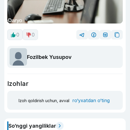
0
0
Fozilbek Yusupov
Izohlar
ro‘yxatdan o‘ting
Izoh qoldirish uchun, avval
So‘nggi yangiliklar