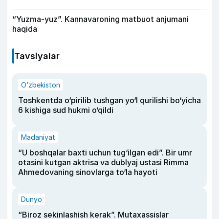
“Yuzma-yuz”. Kannavaroning matbuot anjumani
haqida
Tavsiyalar
O‘zbekiston
Toshkentda o‘pirilib tushgan yo‘l qurilishi bo‘yicha
6 kishiga sud hukmi o‘qildi
Madaniyat
“U boshqalar baxti uchun tug‘ilgan edi”. Bir umr
otasini kutgan aktrisa va dublyaj ustasi Rimma
Ahmedovaning sinovlarga to‘la hayoti
Dunyo
“Biroz sekinlashish kerak”. Mutaxassislar