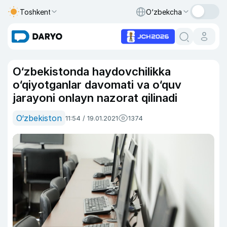
Toshkent
O‘zbekcha
O‘zbekistonda haydovchilikka
o‘qiyotganlar davomati va o‘quv
jarayoni onlayn nazorat qilinadi
O‘zbekiston
11:54 / 19.01.2021
1374