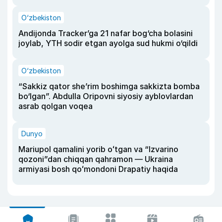
O‘zbekiston
Andijonda Tracker’ga 21 nafar bog‘cha bolasini
joylab, YTH sodir etgan ayolga sud hukmi o‘qildi
O‘zbekiston
“Sakkiz qator she’rim boshimga sakkizta bomba
bo‘lgan”. Abdulla Oripovni siyosiy ayblovlardan
asrab qolgan voqea
Dunyo
Mariupol qamalini yorib oʻtgan va “Izvarino
qozoni”dan chiqqan qahramon — Ukraina
armiyasi bosh qoʻmondoni Drapatiy haqida