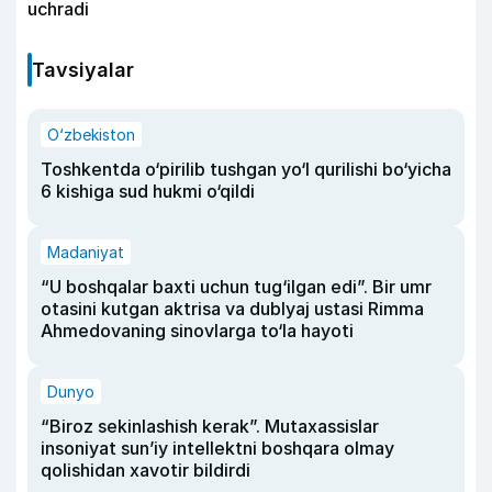
uchradi
Tavsiyalar
O‘zbekiston
Toshkentda o‘pirilib tushgan yo‘l qurilishi bo‘yicha
6 kishiga sud hukmi o‘qildi
Madaniyat
“U boshqalar baxti uchun tug‘ilgan edi”. Bir umr
otasini kutgan aktrisa va dublyaj ustasi Rimma
Ahmedovaning sinovlarga to‘la hayoti
Dunyo
“Biroz sekinlashish kerak”. Mutaxassislar
insoniyat sun’iy intellektni boshqara olmay
qolishidan xavotir bildirdi