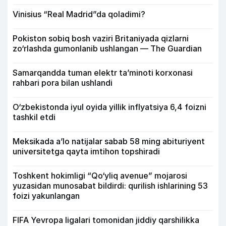
Vinisius “Real Madrid”da qoladimi?
Pokiston sobiq bosh vaziri Britaniyada qizlarni
zo‘rlashda gumonlanib ushlangan — The Guardian
Samarqandda tuman elektr ta’minoti korxonasi
rahbari pora bilan ushlandi
O‘zbekistonda iyul oyida yillik inflyatsiya 6,4 foizni
tashkil etdi
Meksikada a’lo natijalar sabab 58 ming abituriyent
universitetga qayta imtihon topshiradi
Toshkent hokimligi “Qo‘yliq avenue” mojarosi
yuzasidan munosabat bildirdi: qurilish ishlarining 53
foizi yakunlangan
FIFA Yevropa ligalari tomonidan jiddiy qarshilikka