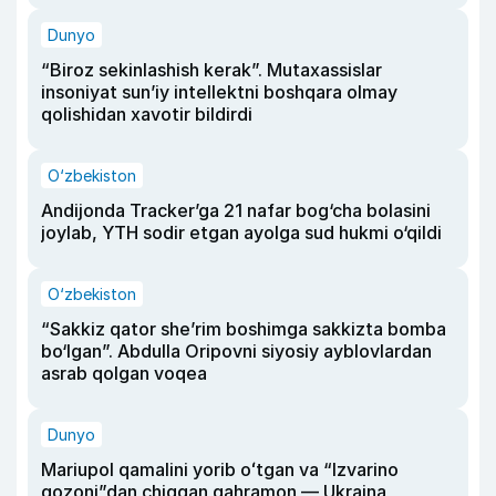
Dunyo
“Biroz sekinlashish kerak”. Mutaxassislar
insoniyat sun’iy intellektni boshqara olmay
qolishidan xavotir bildirdi
O‘zbekiston
Andijonda Tracker’ga 21 nafar bog‘cha bolasini
joylab, YTH sodir etgan ayolga sud hukmi o‘qildi
O‘zbekiston
“Sakkiz qator she’rim boshimga sakkizta bomba
bo‘lgan”. Abdulla Oripovni siyosiy ayblovlardan
asrab qolgan voqea
Dunyo
Mariupol qamalini yorib oʻtgan va “Izvarino
qozoni”dan chiqqan qahramon — Ukraina