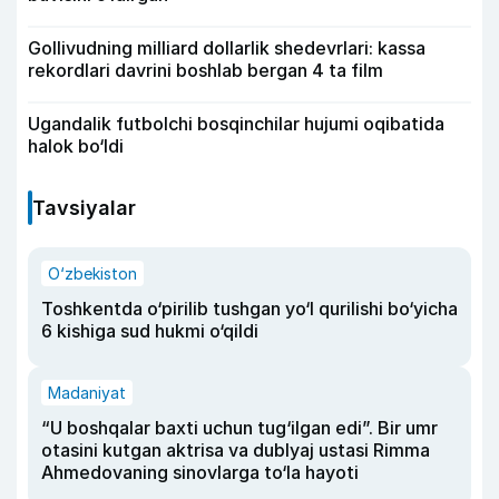
Gollivudning milliard dollarlik shedevrlari: kassa
rekordlari davrini boshlab bergan 4 ta film
Ugandalik futbolchi bosqinchilar hujumi oqibatida
halok bo‘ldi
Tavsiyalar
O‘zbekiston
Toshkentda o‘pirilib tushgan yo‘l qurilishi bo‘yicha
6 kishiga sud hukmi o‘qildi
Madaniyat
“U boshqalar baxti uchun tug‘ilgan edi”. Bir umr
otasini kutgan aktrisa va dublyaj ustasi Rimma
Ahmedovaning sinovlarga to‘la hayoti