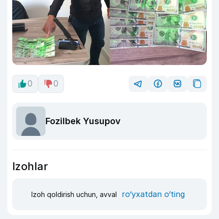
0
0
Fozilbek Yusupov
Izohlar
ro‘yxatdan o‘ting
Izoh qoldirish uchun, avval