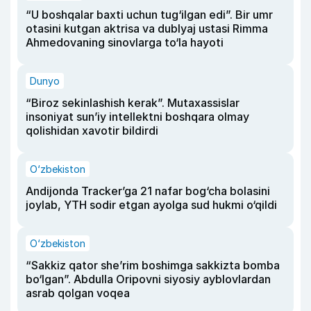
“U boshqalar baxti uchun tug‘ilgan edi”. Bir umr
otasini kutgan aktrisa va dublyaj ustasi Rimma
Ahmedovaning sinovlarga to‘la hayoti
Dunyo
“Biroz sekinlashish kerak”. Mutaxassislar
insoniyat sun’iy intellektni boshqara olmay
qolishidan xavotir bildirdi
O‘zbekiston
Andijonda Tracker’ga 21 nafar bog‘cha bolasini
joylab, YTH sodir etgan ayolga sud hukmi o‘qildi
O‘zbekiston
“Sakkiz qator she’rim boshimga sakkizta bomba
bo‘lgan”. Abdulla Oripovni siyosiy ayblovlardan
asrab qolgan voqea