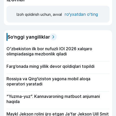
ro‘yxatdan o‘ting
Izoh qoldirish uchun, avval
So‘nggi yangiliklar
O'zbekiston ilk bor nufuzli IOI 2026 xalqaro
olimpiadasiga mezbonlik qiladi
Farg‘onada ming yillik devor qoldiqlari topildi
Rossiya va Qirg‘iziston yagona mobil aloqa
operatori yaratadi
“Yuzma-yuz”. Kannavaroning matbuot anjumani
haqida
Maykl Jekson rolini ijro etgan Ja’far Jekson Uill Smit