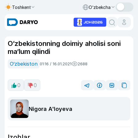
Toshkent
O‘zbekcha
O‘zbekistonning doimiy aholisi soni
ma’lum qilindi
O‘zbekiston
01:16 / 16.01.2021
2688
0
0
Nigora A'loyeva
Izohlar