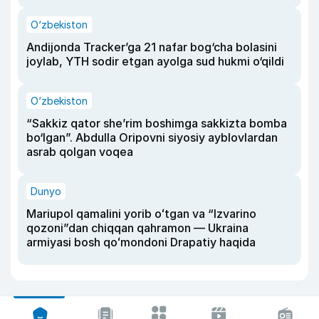
O‘zbekiston
Andijonda Tracker’ga 21 nafar bog‘cha bolasini
joylab, YTH sodir etgan ayolga sud hukmi o‘qildi
O‘zbekiston
“Sakkiz qator she’rim boshimga sakkizta bomba
bo‘lgan”. Abdulla Oripovni siyosiy ayblovlardan
asrab qolgan voqea
Dunyo
Mariupol qamalini yorib oʻtgan va “Izvarino
qozoni”dan chiqqan qahramon — Ukraina
armiyasi bosh qoʻmondoni Drapatiy haqida