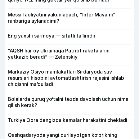
Messi faoliyatini yakunlagach, “Inter Mayami”
rahbariga aylanadimi?
Eng yaxshi sarmoya — sifatli ta’limdir
“AQSH har oy Ukrainaga Patriot raketalarini
yetkazib beradi” — Zelenskiy
Markaziy Osiyo mamlakatlari Sirdaryoda suv
resurslari hisobini avtomatlashtirish rejasini ishlab
chiqishni ma’qulladi
Bolalarda quruq yo‘talni tezda davolash uchun nima
qilish kerak?
Turkiya Qora dengizda kemalar harakatini chekladi
Qashqadaryoda yangi qurilayotgan ko‘prikning