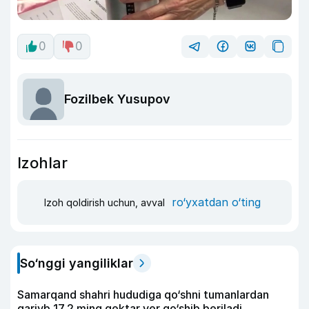
0
0
Fozilbek Yusupov
Izohlar
ro‘yxatdan o‘ting
Izoh qoldirish uchun, avval
So‘nggi yangiliklar
Samarqand shahri hududiga qo‘shni tumanlardan
qariyb 17,2 ming gektar yer qo‘shib beriladi