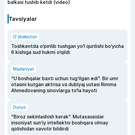
balkasi tushib ketdi (video)
Tavsiyalar
O‘zbekiston
Toshkentda o‘pirilib tushgan yo‘l qurilishi bo‘yicha
6 kishiga sud hukmi o‘qildi
Madaniyat
“U boshqalar baxti uchun tug‘ilgan edi”. Bir umr
otasini kutgan aktrisa va dublyaj ustasi Rimma
Ahmedovaning sinovlarga to‘la hayoti
Dunyo
“Biroz sekinlashish kerak”. Mutaxassislar
insoniyat sun’iy intellektni boshqara olmay
qolishidan xavotir bildirdi