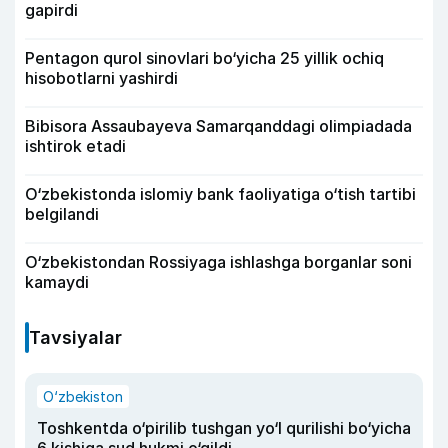
gapirdi
Pentagon qurol sinovlari bo‘yicha 25 yillik ochiq
hisobotlarni yashirdi
Bibisora Assaubayeva Samarqanddagi olimpiadada
ishtirok etadi
O‘zbekistonda islomiy bank faoliyatiga o‘tish tartibi
belgilandi
O‘zbekistondan Rossiyaga ishlashga borganlar soni
kamaydi
Tavsiyalar
O‘zbekiston
Toshkentda o‘pirilib tushgan yo‘l qurilishi bo‘yicha
6 kishiga sud hukmi o‘qildi