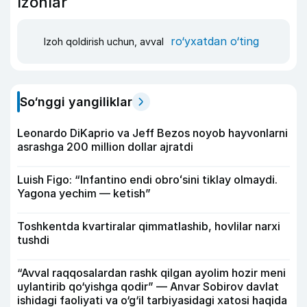
Izohlar
ro‘yxatdan o‘ting
Izoh qoldirish uchun, avval
So‘nggi yangiliklar
Leonardo DiKaprio va Jeff Bezos noyob hayvonlarni
asrashga 200 million dollar ajratdi
Luish Figo: “Infantino endi obroʻsini tiklay olmaydi.
Yagona yechim — ketish”
Toshkentda kvartiralar qimmatlashib, hovlilar narxi
tushdi
“Avval raqqosalardan rashk qilgan ayolim hozir meni
uylantirib qo‘yishga qodir” — Anvar Sobirov davlat
ishidagi faoliyati va o‘g‘il tarbiyasidagi xatosi haqida