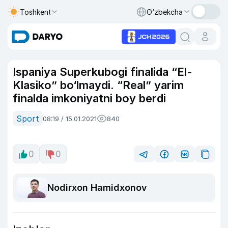
Toshkent
O‘zbekcha
Ispaniya Superkubogi finalida “El-
Klasiko” bo‘lmaydi. “Real” yarim
finalda imkoniyatni boy berdi
Sport
08:19 / 15.01.2021
840
0
0
Nodirxon Hamidxonov