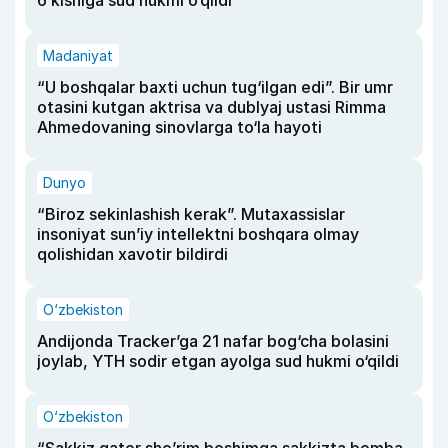
Madaniyat
“U boshqalar baxti uchun tug‘ilgan edi”. Bir umr
otasini kutgan aktrisa va dublyaj ustasi Rimma
Ahmedovaning sinovlarga to‘la hayoti
Dunyo
“Biroz sekinlashish kerak”. Mutaxassislar
insoniyat sun’iy intellektni boshqara olmay
qolishidan xavotir bildirdi
O‘zbekiston
Andijonda Tracker’ga 21 nafar bog‘cha bolasini
joylab, YTH sodir etgan ayolga sud hukmi o‘qildi
O‘zbekiston
“Sakkiz qator she’rim boshimga sakkizta bomba